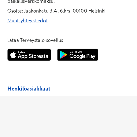
paikallisverkkomaksu.
Osoite: Jaakonkatu 3 A, 6.krs, 00100 Helsinki
Muut yhteystiedot
*Puhelun hinta on 8,35 snt/puhelu + 19,33 snt/min + mpm/pvm
*Puhelun hinta on matkapuhelinliittymästä 8,35 snt/puhelu + 
Lataa Terveystalo-sovellus
Avautuu uuteen ikkunaan
Avautuu uuteen ikkunaan
Henkilöasiakkaat
Hinnasto
Ajanvaraus