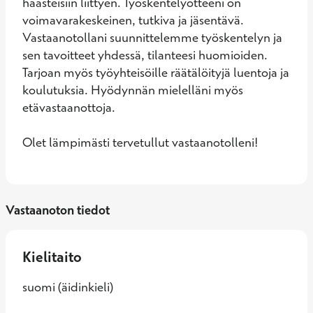
haasteisiin liittyen. Työskentelyotteeni on 
voimavarakeskeinen, tutkiva ja jäsentävä. 
Vastaanotollani suunnittelemme työskentelyn ja 
sen tavoitteet yhdessä, tilanteesi huomioiden. 
Tarjoan myös työyhteisöille räätälöityjä luentoja ja 
koulutuksia. Hyödynnän mielelläni myös 
etävastaanottoja. 

Olet lämpimästi tervetullut vastaanotolleni!
Vastaanoton tiedot
Kielitaito
suomi (äidinkieli)