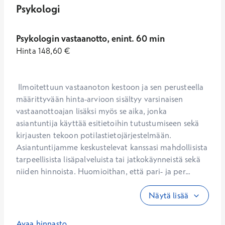
Psykologi
Psykologin vastaanotto, enint. 60 min
Hinta
148,60
€
 Ilmoitettuun vastaanoton kestoon ja sen perusteella 
määrittyvään hinta-arvioon sisältyy varsinaisen 
vastaanottoajan lisäksi myös se aika, jonka 
asiantuntija käyttää esitietoihin tutustumiseen sekä 
kirjausten tekoon potilastietojärjestelmään. 
Asiantuntijamme keskustelevat kanssasi mahdollisista 
tarpeellisista lisäpalveluista tai jatkokäynneistä sekä 
niiden hinnoista. Huomioithan, että pari- ja per...
Näytä lisää
Avaa hinnasto