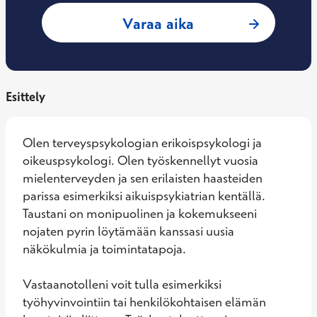
: Iida Kaskinen, T
Varaa aika
Esittely
Olen terveyspsykologian erikoispsykologi ja 
oikeuspsykologi. Olen työskennellyt vuosia 
mielenterveyden ja sen erilaisten haasteiden 
parissa esimerkiksi aikuispsykiatrian kentällä. 
Taustani on monipuolinen ja kokemukseeni 
nojaten pyrin löytämään kanssasi uusia 
näkökulmia ja toimintatapoja. 

Vastaanotolleni voit tulla esimerkiksi 
työhyvinvointiin tai henkilökohtaisen elämän 