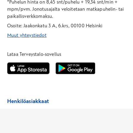
*Puhelun hinta on 8,45 snt/puhelu + 19,34 snt/min +
mpm/pvm.
Jonotusajalta veloitetaan matkapuhelin- tai
paikallisverkkomaksu.
Osoite: Jaakonkatu 3 A, 6.krs, 00100 Helsinki
Muut yhteystiedot
*Puhelun hinta on 8,35 snt/puhelu + 19,33 snt/min + mpm/pvm
*Puhelun hinta on matkapuhelinliittymästä 8,35 snt/puhelu + 
Lataa Terveystalo-sovellus
Avautuu uuteen ikkunaan
Avautuu uuteen ikkunaan
Henkilöasiakkaat
Hinnasto
Ajanvaraus