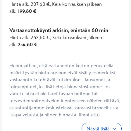
Hinta
alk.
207,60
€
,
Kela-korvauksen jälkeen
alk.
199,60
€
Vastaanottokäynti arkisin, enintään 60 min
Hinta
alk.
262,60
€
,
Kela-korvauksen jälkeen
alk.
254,60
€
Huomaathan, että vastaanoton keston perusteella 
määrittyvään hinta-arvioon eivät sisälly esimerkiksi 
vastaanotolla tehtävät tutkimukset, lausunnot ja 
toimenpiteet, ks. lisätietoja hinnastostamme. Jos 
varattu aika ei ole tarvittavaan hoitoon tai 
terveydenhoitopalvelun luonteeseen nähden riittävä, 
asiantuntijamme keskustelevat kanssasi tarpeellisista 
lisäpalveluista ja niiden hinnasta. Ilmoitettu...
Näytä lisää