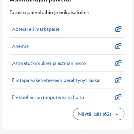
Tutustu palveluihin ja erikoisaloihin
Absessi eli märkäpaise
Anemia
Astmatutkimukset ja astman hoito
Elintapalääketieteeseen perehtynyt lääkäri
Erektiohäiriön (impotenssin) hoito
Näytä lisää (62)