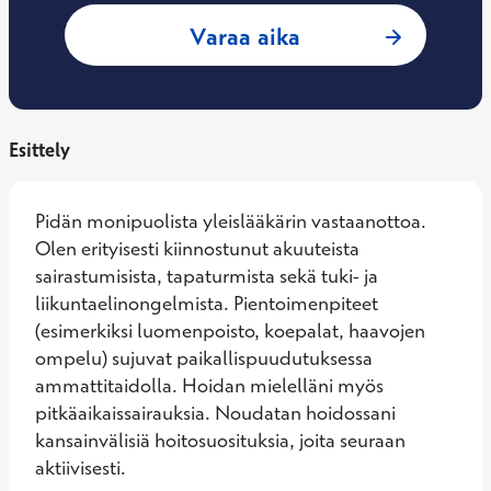
: Aapeli Kemppaine
Varaa aika
Esittely
Pidän monipuolista yleislääkärin vastaanottoa. 
Olen erityisesti kiinnostunut akuuteista 
sairastumisista, tapaturmista sekä tuki- ja 
liikuntaelinongelmista. Pientoimenpiteet 
(esimerkiksi luomenpoisto, koepalat, haavojen 
ompelu) sujuvat paikallispuudutuksessa 
ammattitaidolla. Hoidan mielelläni myös 
pitkäaikaissairauksia. Noudatan hoidossani 
kansainvälisiä hoitosuosituksia, joita seuraan 
aktiivisesti.
