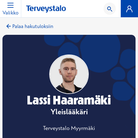
Valikko
Palaa hakutuloksiin
Lassi Haaramäki
Yleislääkäri
Terveystalo Myyrmäki