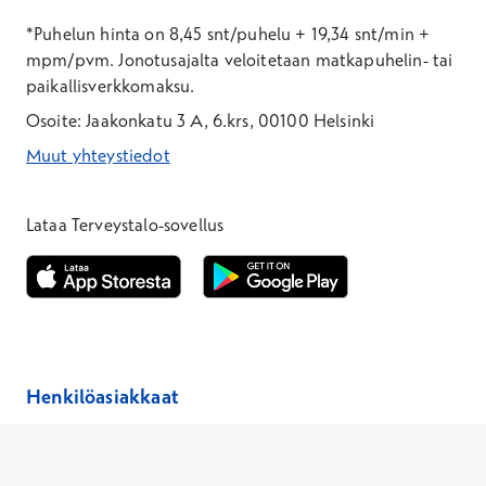
*Puhelun hinta on 8,45 snt/puhelu + 19,34 snt/min +
mpm/pvm.
Jonotusajalta veloitetaan matkapuhelin- tai
paikallisverkkomaksu.
Osoite: Jaakonkatu 3 A, 6.krs, 00100 Helsinki
Muut yhteystiedot
*Puhelun hinta on 8,35 snt/puhelu + 19,33 snt/min + mpm/pvm
*Puhelun hinta on matkapuhelinliittymästä 8,35 snt/puhelu + 
Lataa Terveystalo-sovellus
Avautuu uuteen ikkunaan
Avautuu uuteen ikkunaan
Henkilöasiakkaat
Hinnasto