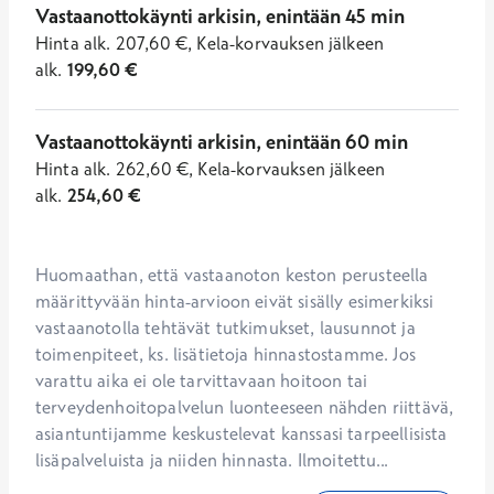
Vastaanottokäynti arkisin, enintään 45 min
Hinta
alk.
207,60
€
,
Kela-korvauksen jälkeen
alk.
199,60
€
Vastaanottokäynti arkisin, enintään 60 min
Hinta
alk.
262,60
€
,
Kela-korvauksen jälkeen
alk.
254,60
€
Huomaathan, että vastaanoton keston perusteella 
määrittyvään hinta-arvioon eivät sisälly esimerkiksi 
vastaanotolla tehtävät tutkimukset, lausunnot ja 
toimenpiteet, ks. lisätietoja hinnastostamme. Jos 
varattu aika ei ole tarvittavaan hoitoon tai 
terveydenhoitopalvelun luonteeseen nähden riittävä, 
asiantuntijamme keskustelevat kanssasi tarpeellisista 
lisäpalveluista ja niiden hinnasta. Ilmoitettu...