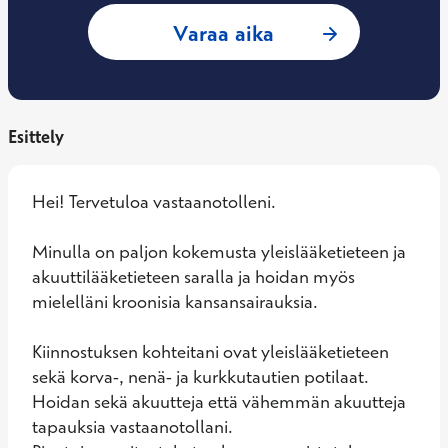
: Lassi Haaramäki,
Varaa aika
Esittely
Hei! Tervetuloa vastaanotolleni. 

Minulla on paljon kokemusta yleislääketieteen ja 
akuuttilääketieteen saralla ja hoidan myös 
mielelläni kroonisia kansansairauksia.

Kiinnostuksen kohteitani ovat yleislääketieteen 
sekä korva-, nenä- ja kurkkutautien potilaat.

Hoidan sekä akuutteja että vähemmän akuutteja 
tapauksia vastaanotollani.
