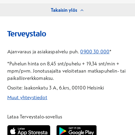
Takaisin ylös
Ajanvaraus ja asiakaspalvelu puh.
0900 30 000
*
*Puhelun hinta on 8,45 snt/puhelu + 19,34 snt/min +
mpm/pvm.
Jonotusajalta veloitetaan matkapuhelin- tai
paikallisverkkomaksu.
Osoite: Jaakonkatu 3 A, 6.krs, 00100 Helsinki
Muut yhteystiedot
*Puhelun hinta on 8,35 snt/puhelu + 19,33 snt/min + mpm/pvm
*Puhelun hinta on matkapuhelinliittymästä 8,35 snt/puhelu + 
Lataa Terveystalo-sovellus