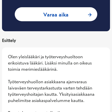
: Johan Haarala, T
Varaa aika
Esittely
Olen yleislääkäri ja työterveyshuoltoon 
erikoistuva lääkäri. Lisäksi minulla on oikeus 
toimia merimieslääkärinä.

Työterveyshuollon asiakkaana ajanvaraus 
laivaväen terveystarkastusta varten tehdään 
työterveyshoitajan kautta. Yksityisasiakkaana 
puhelimitse asiakaspalvelumme kautta.
