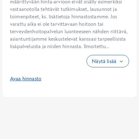
määrittyvään hinta-arvioon eivät sisälly esimerkiksi 
vastaanotolla tehtävät tutkimukset, lausunnot ja 
toimenpiteet, ks. lisätietoja hinnastostamme. Jos 
varattu aika ei ole tarvittavaan hoitoon tai 
terveydenhoitopalvelun luonteeseen nähden riittävä, 
asiantuntijamme keskustelevat kanssasi tarpeellisista 
lisäpalveluista ja niiden hinnasta. Ilmoitettu...
Näytä lisää
Avaa hinnasto