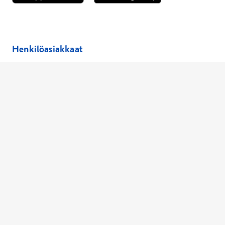
Avautuu uuteen ikkunaan
Avautuu uuteen ikkunaan
Henkilöasiakkaat
Hinnasto
Ajanvaraus
Toimipaikat
Asiantuntijat
Anna palautetta
Ajan peruutus