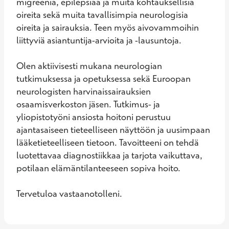
migreeniä, epilepsiaa ja muita kohtauksellisia 
oireita sekä muita tavallisimpia neurologisia 
oireita ja sairauksia. Teen myös aivovammoihin 
liittyviä asiantuntija-arvioita ja -lausuntoja.

Olen aktiivisesti mukana neurologian 
tutkimuksessa ja opetuksessa sekä Euroopan 
neurologisten harvinaissairauksien 
osaamisverkoston jäsen. Tutkimus- ja 
yliopistotyöni ansiosta hoitoni perustuu 
ajantasaiseen tieteelliseen näyttöön ja uusimpaan 
lääketieteelliseen tietoon. Tavoitteeni on tehdä 
luotettavaa diagnostiikkaa ja tarjota vaikuttava, 
potilaan elämäntilanteeseen sopiva hoito. 

Tervetuloa vastaanotolleni.