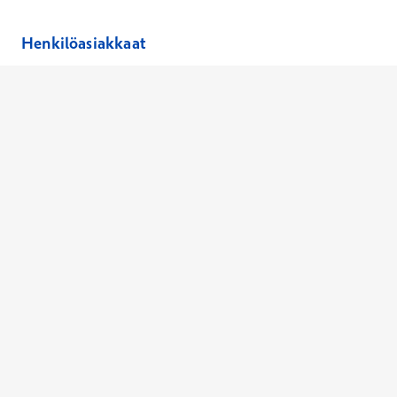
Henkilöasiakkaat
Hinnasto
Ajanvaraus
Toimipaikat
Asiantuntijat
Anna palautetta
Ajan peruutus
Kaikki palvelut