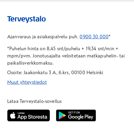
Ajanvaraus ja asiakaspalvelu puh.
0900 30 000
*
*Puhelun hinta on 8,45 snt/puhelu + 19,34 snt/min +
mpm/pvm.
Jonotusajalta veloitetaan matkapuhelin- tai
paikallisverkkomaksu.
Osoite: Jaakonkatu 3 A, 6.krs, 00100 Helsinki
Muut yhteystiedot
*Puhelun hinta on 8,35 snt/puhelu + 19,33 snt/min + mpm/pvm
*Puhelun hinta on matkapuhelinliittymästä 8,35 snt/puhelu + 
Lataa Terveystalo-sovellus
Avautuu uuteen ikkunaan
Avautuu uuteen ikkunaan