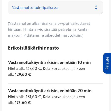
(Vastaanoton alkamisaika ja tyyppi vaikuttavat
hintaan. Hinta-arvio sisältää palvelu- ja Kanta-
maksun. Pidätämme oikeudet muutoksiin.)
Erikoislääkärihinnasto
Palaute
Vastaanottokäynti arkisin, enintään 10 min
Hinta
alk.
137,60
€
,
Kela-korvauksen jälkeen
alk.
129,60
€
Vastaanottokäynti arkisin, enintään 20 min
Hinta
alk.
181,60
€
,
Kela-korvauksen jälkeen
alk.
173,60
€