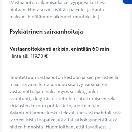
(Vastaanoton alkamisaika ja tyyppi vaikuttavat
hintaan. Hinta-arvio sisältää palvelu- ja Kanta-
maksun. Pidätämme oikeudet muutoksiin.)
Psykiatrinen sairaanhoitaja
Vastaanottokäynti arkisin, enintään 60 min
Hinta
alk.
119,70
€
Ilmoitettuun vastaanoton kestoon ja sen perusteella 
määrittyvään hinta-arvioon sisältyy varsinaisen 
vastaanottoajan lisäksi myös se aika, jonka 
asiantuntija käyttää esitietoihin tutustumiseen sekä 
kirjausten tekoon potilastietojärjestelmään. 
Asiantuntijamme keskustelevat kanssasi mahdollisista 
tarpeellisista lisäpalveluista tai jatkokäynneistä sekä 
niiden hinnoista. Huomioithan, että tavallisesti ...