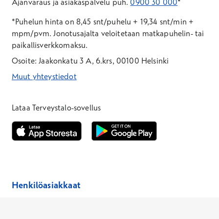
Ajanvaraus ja asiakaspalvelu puh.
0900 30 000
*
*Puhelun hinta on 8,45 snt/puhelu + 19,34 snt/min +
mpm/pvm.
Jonotusajalta veloitetaan matkapuhelin- tai
paikallisverkkomaksu.
Osoite: Jaakonkatu 3 A, 6.krs, 00100 Helsinki
Muut yhteystiedot
*Puhelun hinta on 8,35 snt/puhelu + 19,33 snt/min + mpm/pvm
*Puhelun hinta on matkapuhelinliittymästä 8,35 snt/puhelu + 
Lataa Terveystalo-sovellus
Avautuu uuteen ikkunaan
Avautuu uuteen ikkunaan
Henkilöasiakkaat
Hinnasto