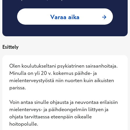
: Piia Bimberg, Ps
Varaa aika
Esittely
Olen koulutukseltani psykiatrinen sairaanhoitaja. 
Minulla on yli 20 v. kokemus päihde- ja 
mielenterveystyöstä niin nuorten kuin aikuisten 
parissa.

Voin antaa sinulle ohjausta ja neuvontaa erilaisiin 
mielenterveys- ja päihdeongelmiin liittyen ja 
ohjata tarvittaessa eteenpäin oikealle 
hoitopolulle.
