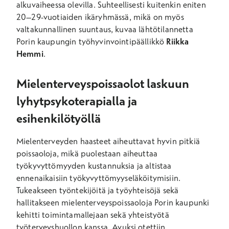
alkuvaiheessa olevilla.
Suhteellisesti kuitenkin eniten
20–29
-
vuotiaiden ikäryhmässä, mikä on myös
valtakunnallinen suuntaus
, kuvaa lähtötilannetta
Porin kaupungin työhyvinvointipäällikkö
Riikka
Hemmi
.
Mielenterveyspoissaolot laskuun
lyhytpsykoterapialla ja
esihenkilötyöllä
Mielenterveyden haasteet aiheuttavat hyvin pitkiä
poissaoloja, mikä puolestaan aiheuttaa
työkyvyttömyyden kustannuksia ja altistaa
ennenaikaisiin työkyvyttömyyseläköitymisiin.
Tukeakseen työntekijöitä ja työyhteisöjä sekä
hallitakseen mielenterveyspoissaoloja Porin kaupunki
kehitti toimintamallejaan sekä
yhteistyötä
työterveyshuollon kanssa.
Avuksi otettiin