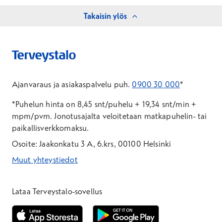
Takaisin ylös
Ajanvaraus ja asiakaspalvelu puh.
0900 30 000
*
*Puhelun hinta on 8,45 snt/puhelu + 19,34 snt/min +
mpm/pvm.
Jonotusajalta veloitetaan matkapuhelin- tai
paikallisverkkomaksu.
Osoite: Jaakonkatu 3 A, 6.krs, 00100 Helsinki
Muut yhteystiedot
*Puhelun hinta on 8,35 snt/puhelu + 19,33 snt/min + mpm/pvm
*Puhelun hinta on matkapuhelinliittymästä 8,35 snt/puhelu + 
Lataa Terveystalo-sovellus