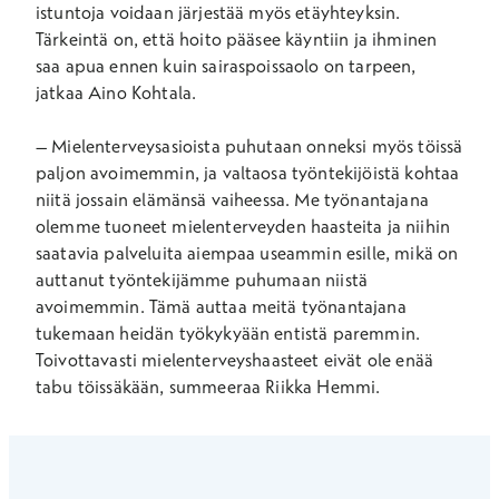
istuntoja voidaan järjestää myös etäyhteyksin.
Tärkeintä on, että hoito pääsee käyntiin ja ihminen
saa apua ennen kuin sairaspoissaolo on tarpeen,
jatkaa Aino Kohtala.
– Mielenterveysasioista puhutaan onneksi myös töissä
paljon avoimemmin, ja valtaosa työntekijöistä kohtaa
niitä jossain elämänsä vaiheessa. Me työnantajana
olemme tuoneet mielenterveyden haasteita ja niihin
saatavia palveluita aiempaa useammin esille, mikä on
auttanut työntekijämme puhumaan niistä
avoimemmin. Tämä auttaa meitä työnantajana
tukemaan heidän työkykyään entistä paremmin.
Toivottavasti mielenterveyshaasteet eivät ole enää
tabu töissäkään, summeeraa Riikka Hemmi.