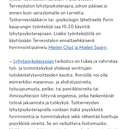
Terveystalon
lyhytpsykoterapia
, johon pääsee jo
ennen kuin sairaslomalle on tarvetta
.
Työterveyslääkärin tai -psykologin lähetteellä Porin
kaupungin työntekijä saa 10-20 käyntiä
lyhytpsykoterapiaan. Lisäksi työntekijöillä on
käytössään Terveystalon ennaltaehkäisevä
hyvinvointipalvelu
Mielen Chat ja Mielen Sparri
.
–
Lyhytpsykoterapian
tarkoitus on tukea ja vahvistaa
työ- ja toimintakykyä yhdessä sovittujen
työskentelytavoitteiden kautta. Ihmisillä voi olla
esimerkiksi masennus- ja ahdistusoireita,
työuupumusta, pelko- tai paniikkioireita tai
ihmissuhteisiin liittyviä ongelmia, jotka heikentävät
työssä jaksamista ja työkykyä. Työterveyden
lyhytpsykoterapialla voidaan lisätä psyykkistä
hyvinvointia ja toimintakykyä sekä vähentää koettuja
psyykkisiä oireita. Se on vaikuttava hoitomuoto.