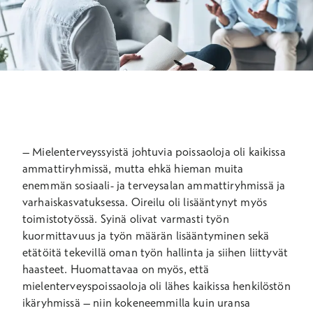
– Mielenterveyssyistä johtuvia poissaoloja oli kaikissa
ammattiryhmissä, mutta ehkä hieman muita
enemmän
sosiaali- ja terveysalan ammattiryhmissä ja
varhaiskasvatuksessa
. Oireilu oli lisääntynyt myös
toimistotyössä. Syinä olivat varmasti työn
kuormittavuus ja työn määrän lisääntyminen sekä
etätöitä tekevillä oman työn hallinta ja siihen liittyvät
haasteet. Huomattavaa on myös, että
mielenterveyspoissaoloja oli lähes kaikissa henkilöstön
ikäryhmissä – niin kokeneemmilla kuin uransa