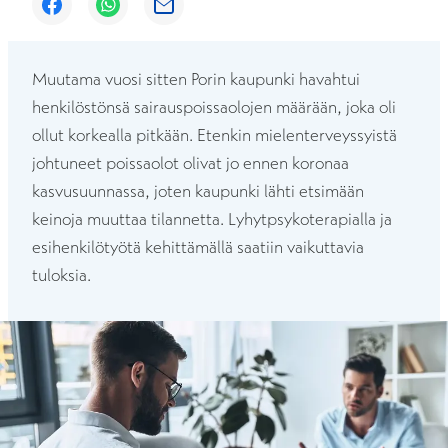
Avautuu uuteen ikkunaan
Avautuu uuteen ikkunaan
Avautuu uuteen ikkunaan
Muutama vuosi sitten Porin kaupunki havahtui
henkilöstönsä sairauspoissaolojen määrään, joka oli
ollut korkealla pitkään. Etenkin mielenterveyssyistä
johtuneet poissaolot olivat jo ennen koronaa
kasvusuunnassa, joten kaupunki lähti etsimään
keinoja muuttaa tilannetta. Lyhytpsykoterapialla ja
esihenkilötyötä kehittämällä saatiin vaikuttavia
tuloksia.