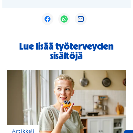
Avautuu uuteen ikkunaan
Avautuu uuteen ikkunaan
Avautuu uuteen ikkunaan
Lue lisää työterveyden
sisältöjä
Artikkeli