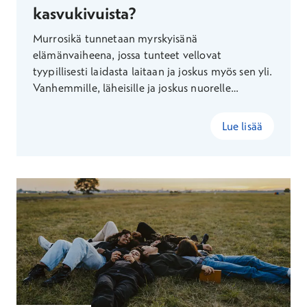
kasvukivuista?
Murrosikä tunnetaan myrskyisänä
elämänvaiheena, jossa tunteet vellovat
tyypillisesti laidasta laitaan ja joskus myös sen yli.
Vanhemmille, läheisille ja joskus nuorelle
itselleenkin voikin olla vaikea tunnistaa, milloin
kyse on murrosikään kuuluvasta kuohunnasta ja
Lue lisää
milloin taustalla saattaa olla mielenterveyden
häiriö.