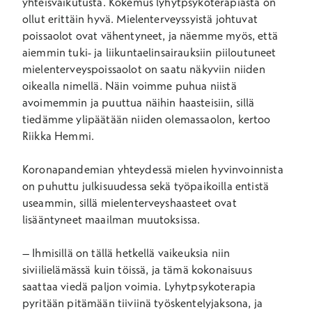
yhteisvaikutusta. Kokemus lyhytpsykoterapiasta on
ollut erittäin hyvä. Mielenterveyssyistä johtuvat
poissaolot ovat vähentyneet, ja näemme myös, että
aiemmin tuki- ja liikuntaelinsairauksiin piiloutuneet
mielenterveyspoissaolot on saatu näkyviin niiden
oikealla nimellä. Näin voimme puhua niistä
avoimemmin ja puuttua näihin haasteisiin, sillä
tiedämme ylipäätään niiden olemassaolon, kertoo
Riikka Hemmi.
Koronapandemian yhteydessä mielen hyvinvoinnista
on puhuttu julkisuudessa sekä työpaikoilla entistä
useammin, sillä mielenterveyshaasteet ovat
lisääntyneet maailman muutoksissa.
– Ihmisillä on tällä hetkellä vaikeuksia niin
siviilielämässä kuin töissä, ja tämä kokonaisuus
saattaa viedä paljon voimia. Lyhytpsykoterapia
pyritään pitämään tiiviinä työskentelyjaksona, ja