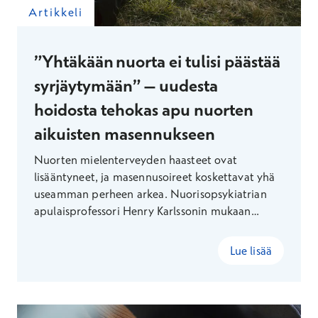
Artikkeli
”Yhtäkään nuorta ei tulisi päästää
syrjäytymään” – uudesta
hoidosta tehokas apu nuorten
aikuisten masennukseen
Nuorten mielenterveyden haasteet ovat
lisääntyneet, ja masennusoireet koskettavat yhä
useamman perheen arkea. Nuorisopsykiatrian
apulaisprofessori Henry Karlssonin mukaan
varhainen tuki, tehokas hoito ja arjen peruspilarit
voivat ratkaista monen nuoren ongelmat.
Lue lisää