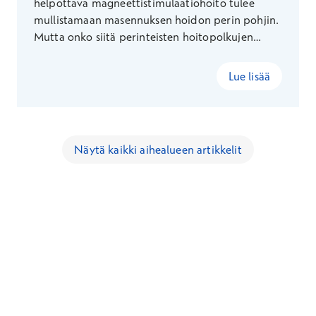
helpottava magneettistimulaatiohoito tulee
mullistamaan masennuksen hoidon perin pohjin.
Mutta onko siitä perinteisten hoitopolkujen
haastajaksi – vai onko jo vuosisadan ajan
kehitetyillä psykoterapeuttisilla menetelmillä yhä
Lue lisää
paikkansa?
Näytä kaikki aihealueen artikkelit