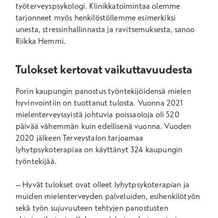
työterveyspsykologi. Klinikkatoimintaa olemme
tarjonneet myös henkilöstöllemme esimerkiksi
unesta, stressinhallinnasta ja ravitsemuksesta, sanoo
Riikka Hemmi.
Tulokset kertovat vaikuttavuudesta
Porin kaupungin panostus työntekijöidensä mielen
hyvinvointiin on tuottanut tulosta. Vuonna 2021
mielenterveyssyistä johtuvia poissaoloja oli 520
päivää vähemmän kuin edellisenä vuonna. Vuoden
2020 jälkeen Terveystalon tarjoamaa
lyhytpsykoterapiaa on käyttänyt 324 kaupungin
työntekijää.
– Hyvät tulokset ovat olleet lyhytpsykoterapian ja
muiden mielenterveyden palveluiden, esihenkilötyön
sekä työn sujuvuuteen tehtyjen panostusten