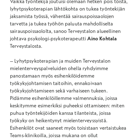
Vaikka työntekijä joutuisi olemaan hetken pois töistä,
lyhytpsykoterapian lähtökohta on tukea työntekijän
jaksamista työssä, vähentä
ä
sairauspoissaolojen
tarvetta ja tukea työhön paluuta mahdolliselta
sairauspoissaololta, sanoo Terveystalon alueellinen
johtava psykologi-psykoterapeutti
Aino Kohtala
Terveystalosta.
– Lyhytpsykoterapian ja muiden Terveystalon
mielenterveyspalveluiden ohella ryhdyimme
panostamaan myös esihenkilöidemme
työkykyjohtamisen taitoihin, ennakoivaan
työkykyjohtamiseen sekä varhaiseen tukeen.
Pidämme esihenkilöillemme valmennuksia, joissa
keskitymme esimerkiksi puheeksi ottamiseen: miten
puhua työntekijöiden kanssa tilanteista, joissa
työkyky on heikentynyt mielenterveyssyistä.
Esihenkilöt ovat saaneet myös toisistaan vertaistukea
Teams-klinikoilla, joissa mukana on ollut