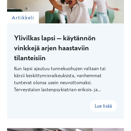
Artikkeli
Ylivilkas lapsi – käytännön
vinkkejä arjen haastaviin
tilanteisiin
Kun lapsi ajautuu tunnekuohujen valtaan tai
kärsii keskittymisvaikeuksista, vanhemmat
tuntevat olonsa usein neuvottomaksi.
Terveystalon lastenpsykiatrian erikois- ja
vastuulääkäri Kirsi Kakko kertoo, miten pienetkin
muutokset voivat helpottaa perheiden arkea.
Lue lisää