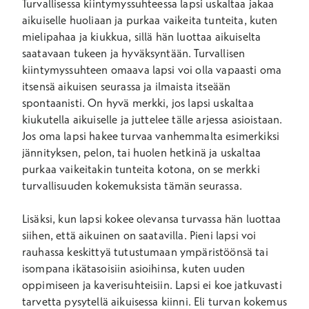
Turvallisessa kiintymyssuhteessa lapsi uskaltaa jakaa
aikuiselle huoliaan ja purkaa vaikeita tunteita, kuten
mielipahaa ja kiukkua, sillä hän luottaa aikuiselta
saatavaan tukeen ja hyväksyntään. Turvallisen
kiintymyssuhteen omaava lapsi voi olla vapaasti oma
itsensä aikuisen seurassa ja ilmaista itseään
spontaanisti. On hyvä merkki, jos lapsi uskaltaa
kiukutella aikuiselle ja juttelee tälle arjessa asioistaan.
Jos oma lapsi hakee turvaa vanhemmalta esimerkiksi
jännityksen, pelon, tai huolen hetkinä ja uskaltaa
purkaa vaikeitakin tunteita kotona, on se merkki
turvallisuuden kokemuksista tämän seurassa.
Lisäksi, kun lapsi kokee olevansa turvassa hän luottaa
siihen, että aikuinen on saatavilla. Pieni lapsi voi
rauhassa keskittyä tutustumaan ympäristöönsä tai
isompana ikätasoisiin asioihinsa, kuten uuden
oppimiseen ja kaverisuhteisiin. Lapsi ei koe jatkuvasti
tarvetta pysytellä aikuisessa kiinni. Eli turvan kokemus