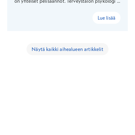
on yhteiset pelisäännöt. Terveystalon psykologi ja
psykoterapeutti Sonja Eräranta kertoo uusista
ikäkohtaisista suosituksista.
Lue lisää
Näytä kaikki aihealueen artikkelit