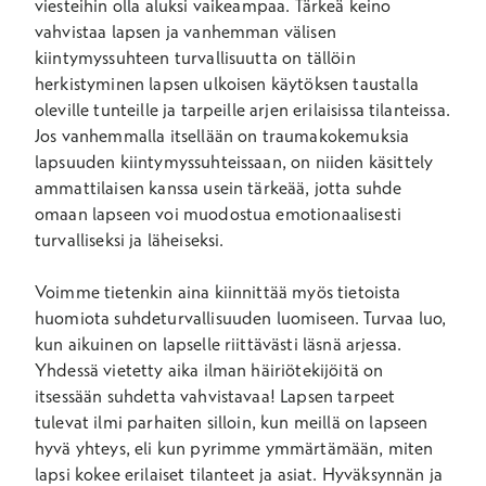
viesteihin olla aluksi vaikeampaa. Tärkeä keino
vahvistaa lapsen ja vanhemman välisen
kiintymyssuhteen turvallisuutta on tällöin
herkistyminen lapsen ulkoisen käytöksen taustalla
oleville tunteille ja tarpeille arjen erilaisissa tilanteissa.
Jos vanhemmalla itsellään on traumakokemuksia
lapsuuden kiintymyssuhteissaan, on niiden käsittely
ammattilaisen kanssa usein tärkeää, jotta suhde
omaan lapseen voi muodostua emotionaalisesti
turvalliseksi ja läheiseksi.
Voimme tietenkin aina kiinnittää myös tietoista
huomiota suhdeturvallisuuden luomiseen. Turvaa luo,
kun aikuinen on lapselle riittävästi läsnä arjessa.
Yhdessä vietetty aika ilman häiriötekijöitä on
itsessään suhdetta vahvistavaa! Lapsen tarpeet
tulevat ilmi parhaiten silloin, kun meillä on lapseen
hyvä yhteys, eli kun pyrimme ymmärtämään, miten
lapsi kokee erilaiset tilanteet ja asiat. Hyväksynnän ja