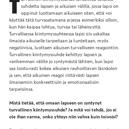
T
suhdetta lapsen ja aikuisen välillä, jossa lapsi on
oppinut luottamaan aikuiseen siten, että voi
käyttää tätä turvasatamana arjessa esimerkiksi silloin,
kun hän kaipaa lohtua, turvaa tai läheisyyttä.
Turvallisessa kiintymyssuhteessa lapsi siis uskaltaa
ilmaista aikuiselle tarpeitaan ja tunteitaan, myös
negatiivisia, luottaen aikuisen turvalliseen reagointiin.
Turvallinen kiintymyssuhde kehittyy lapsen ja
vanhemman välille jo syntymästä lähtien, kun lapsi
saa toistuvasti kokea aikuisen rauhoittavan läsnäolon
ja sen, että aikuinen reagoi riittävästi lapsen
ilmaisemiin konkreettisiin ja emotionaalisiin
tarpeisiinsa.
Mistä tietää, että omaan lapseen on syntynyt
turvallinen kiintymyssuhde? Ja mitä voi tehdä, jos ei
ole ihan varma, onko yhteys niin vahva kuin toivoisi?