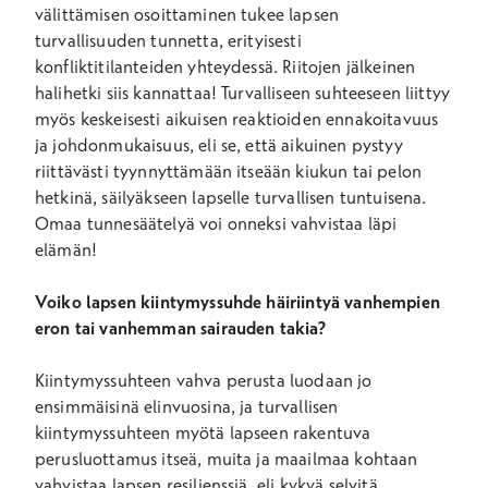
välittämisen osoittaminen tukee lapsen
turvallisuuden tunnetta, erityisesti
konfliktitilanteiden yhteydessä. Riitojen jälkeinen
halihetki siis kannattaa! Turvalliseen suhteeseen liittyy
myös keskeisesti aikuisen reaktioiden ennakoitavuus
ja johdonmukaisuus, eli se, että aikuinen pystyy
riittävästi tyynnyttämään itseään kiukun tai pelon
hetkinä, säilyäkseen lapselle turvallisen tuntuisena.
Omaa tunnesäätelyä voi onneksi vahvistaa läpi
elämän!
Voiko lapsen kiintymyssuhde häiriintyä vanhempien
eron tai vanhemman sairauden takia?
Kiintymyssuhteen vahva perusta luodaan jo
ensimmäisinä elinvuosina, ja turvallisen
kiintymyssuhteen myötä lapseen rakentuva
perusluottamus itseä, muita ja maailmaa kohtaan
vahvistaa lapsen resilienssiä, eli kykyä selvitä