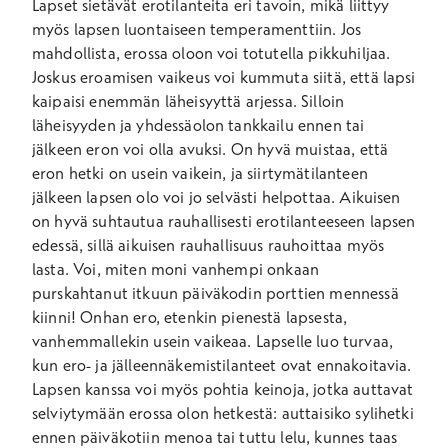
Lapset sietävät erotilanteita eri tavoin, mikä liittyy
myös lapsen luontaiseen temperamenttiin. Jos
mahdollista, erossa oloon voi totutella pikkuhiljaa.
Joskus eroamisen vaikeus voi kummuta siitä, että lapsi
kaipaisi enemmän läheisyyttä arjessa. Silloin
läheisyyden ja yhdessäolon tankkailu ennen tai
jälkeen eron voi olla avuksi. On hyvä muistaa, että
eron hetki on usein vaikein, ja siirtymätilanteen
jälkeen lapsen olo voi jo selvästi helpottaa. Aikuisen
on hyvä suhtautua rauhallisesti erotilanteeseen lapsen
edessä, sillä aikuisen rauhallisuus rauhoittaa myös
lasta. Voi, miten moni vanhempi onkaan
purskahtanut itkuun päiväkodin porttien mennessä
kiinni! Onhan ero, etenkin pienestä lapsesta,
vanhemmallekin usein vaikeaa. Lapselle luo turvaa,
kun ero- ja jälleennäkemistilanteet ovat ennakoitavia.
Lapsen kanssa voi myös pohtia keinoja, jotka auttavat
selviytymään erossa olon hetkestä: auttaisiko sylihetki
ennen päiväkotiin menoa tai tuttu lelu, kunnes taas