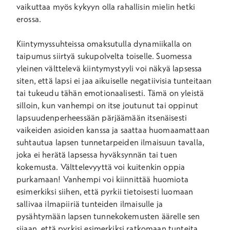
vaikuttaa myös kykyyn olla rahallisin mielin hetki
erossa.
Kiintymyssuhteissa omaksutulla dynamiikalla on
taipumus siirtyä sukupolvelta toiselle. Suomessa
yleinen välttelevä kiintymystyyli voi näkyä lapsessa
siten, että lapsi ei jaa aikuiselle negatiivisia tunteitaan
tai tukeudu tähän emotionaalisesti. Tämä on yleistä
silloin, kun vanhempi on itse joutunut tai oppinut
lapsuudenperheessään pärjäämään itsenäisesti
vaikeiden asioiden kanssa ja saattaa huomaamattaan
suhtautua lapsen tunnetarpeiden ilmaisuun tavalla,
joka ei herätä lapsessa hyväksynnän tai tuen
kokemusta. Välttelevyyttä voi kuitenkin oppia
purkamaan! Vanhempi voi kiinnittää huomiota
esimerkiksi siihen, että pyrkii tietoisesti luomaan
sallivaa ilmapiiriä tunteiden ilmaisulle ja
pysähtymään lapsen tunnekokemusten äärelle sen
sijaan, että pyrkisi esimerkiksi ratkomaan tunteita