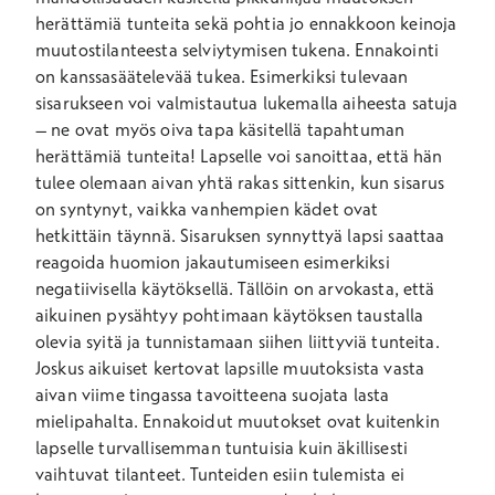
herättämiä tunteita sekä pohtia jo ennakkoon keinoja
muutostilanteesta selviytymisen tukena. Ennakointi
on kanssasäätelevää tukea. Esimerkiksi tulevaan
sisarukseen voi valmistautua lukemalla aiheesta satuja
– ne ovat myös oiva tapa käsitellä tapahtuman
herättämiä tunteita! Lapselle voi sanoittaa, että hän
tulee olemaan aivan yhtä rakas sittenkin, kun sisarus
on syntynyt, vaikka vanhempien kädet ovat
hetkittäin täynnä. Sisaruksen synnyttyä lapsi saattaa
reagoida huomion jakautumiseen esimerkiksi
negatiivisella käytöksellä. Tällöin on arvokasta, että
aikuinen pysähtyy pohtimaan käytöksen taustalla
olevia syitä ja tunnistamaan siihen liittyviä tunteita.
Joskus aikuiset kertovat lapsille muutoksista vasta
aivan viime tingassa tavoitteena suojata lasta
mielipahalta. Ennakoidut muutokset ovat kuitenkin
lapselle turvallisemman tuntuisia kuin äkillisesti
vaihtuvat tilanteet. Tunteiden esiin tulemista ei