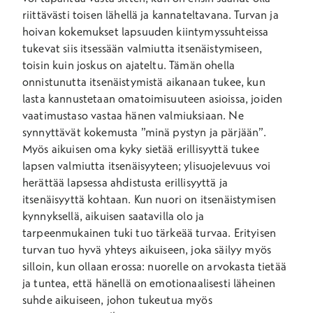
riittävästi toisen lähellä ja kannateltavana. Turvan ja
hoivan kokemukset lapsuuden kiintymyssuhteissa
tukevat siis itsessään valmiutta itsenäistymiseen,
toisin kuin joskus on ajateltu. Tämän ohella
onnistunutta itsenäistymistä aikanaan tukee, kun
lasta kannustetaan omatoimisuuteen asioissa, joiden
vaatimustaso vastaa hänen valmiuksiaan. Ne
synnyttävät kokemusta ”minä pystyn ja pärjään”.
Myös aikuisen oma kyky sietää erillisyyttä tukee
lapsen valmiutta itsenäisyyteen; ylisuojelevuus voi
herättää lapsessa ahdistusta erillisyyttä ja
itsenäisyyttä kohtaan. Kun nuori on itsenäistymisen
kynnyksellä, aikuisen saatavilla olo ja
tarpeenmukainen tuki tuo tärkeää turvaa. Erityisen
turvan tuo hyvä yhteys aikuiseen, joka säilyy myös
silloin, kun ollaan erossa: nuorelle on arvokasta tietää
ja tuntea, että hänellä on emotionaalisesti läheinen
suhde aikuiseen, johon tukeutua myös