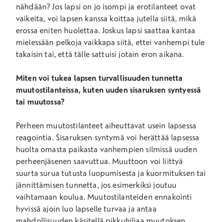
nähdään? Jos lapsi on jo isompi ja erotilanteet ovat
vaikeita, voi lapsen kanssa koittaa jutella siitä, mikä
erossa eniten huolettaa. Joskus lapsi saattaa kantaa
mielessään pelkoja vaikkapa siitä, ettei vanhempi tule
takaisin tai, että tälle sattuisi jotain eron aikana.
Miten voi tukea lapsen turvallisuuden tunnetta
muutostilanteissa, kuten uuden sisaruksen syntyessä
tai muutossa?
Perheen muutostilanteet aiheuttavat usein lapsessa
reagointia. Sisaruksen syntymä voi herättää lapsessa
huolta omasta paikasta vanhempien silmissä uuden
perheenjäsenen saavuttua. Muuttoon voi liittyä
suurta surua tutusta luopumisesta ja kuormituksen tai
jännittämisen tunnetta, jos esimerkiksi joutuu
vaihtamaan koulua. Muutostilanteiden ennakointi
hyvissä ajoin luo lapselle turvaa ja antaa
mahdollisuuden käsitellä pikkuhiljaa muutoksen