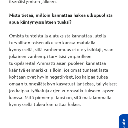
itsenäistymisen jälkeen.
Mistä tietää, milloin kannattaa hakea ulkopuolista
apua kiintymyssuhteen tueksi?
Omista tunteista ja ajatuksista kannattaa jutella
turvallisen toisen aikuisen kanssa matalalla
kynnyksellä, sillä vanhemmuus ei ole yksilölaji, vaan
jokainen vanhempi tarvitsisi ympärilleen
tukipilareita! Ammattilaisen puoleen kannattaa
kääntyä esimerkiksi silloin, jos omat tunteet lasta
kohtaan ovat hyvin negatiiviset, jos kaipaa tukea
omaan tunnesäätelyyn kasvatustilanteissa, tai yleisesti
jos kaipaa työkaluja arjen vuorovaikutukseen lapsen
kanssa. Mitä pienempi lapsi on, sitä matalammalla
kynnyksellä tukea kannattaa hakea.
Palaute