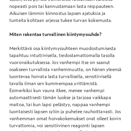
nopeasti pois tai kannustamaan lasta reippauteen.
Aikuisen lämmin kiinnostus lapsen ajatuksia ja
tunteita kohtaan arjessa tukee turvan kokemusta.
Miten rakentaa turvallinen kiintymyssuhde?
Merkittävä osa kiintymyssuhteen muodostumisesta
tapahtuu intuitiivisella, tiedostamattomalla tasolla
vuorovaikutuksessa. Jos vanhempi itse on saanut
osakseen turvallista vanhemmuutta, on hänen yleensä
luontevaa hoivata lasta turvallisella, sensitiivisellä
tavalla ilman sen kummempaa yrittämistä.
Esimerkiksi kun vauva itkee, menee vanhempi
automaattisesti tämän luokse ja tarjoaa vaikkapa
maitoa, tai kun lapsi pelästyy, nappaa vanhempi
luontaisesti lapsen syliin ja puhelee rauhoittavasti. Jos
vanhemman omat hoivakokemukset ovat olleet kovin
turvattomia, voi sensitiivinen reagointi lapsen