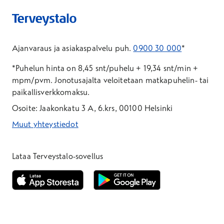
Ajanvaraus ja asiakaspalvelu puh.
0900 30 000
*
*Puhelun hinta on 8,45 snt/puhelu + 19,34 snt/min +
mpm/pvm.
Jonotusajalta veloitetaan matkapuhelin- tai
paikallisverkkomaksu.
Osoite: Jaakonkatu 3 A, 6.krs, 00100 Helsinki
Muut yhteystiedot
*Puhelun hinta on 8,35 snt/puhelu + 19,33 snt/min + mpm/pvm
*Puhelun hinta on matkapuhelinliittymästä 8,35 snt/puhelu + 
Lataa Terveystalo-sovellus
Avautuu uuteen ikkunaan
Avautuu uuteen ikkunaan