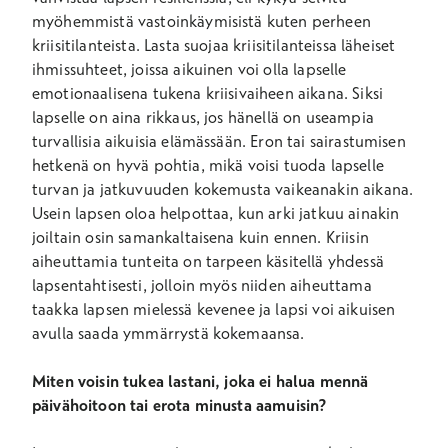
myöhemmistä vastoinkäymisistä kuten perheen
kriisitilanteista. Lasta suojaa kriisitilanteissa läheiset
ihmissuhteet, joissa aikuinen voi olla lapselle
emotionaalisena tukena kriisivaiheen aikana. Siksi
lapselle on aina rikkaus, jos hänellä on useampia
turvallisia aikuisia elämässään. Eron tai sairastumisen
hetkenä on hyvä pohtia, mikä voisi tuoda lapselle
turvan ja jatkuvuuden kokemusta vaikeanakin aikana.
Usein lapsen oloa helpottaa, kun arki jatkuu ainakin
joiltain osin samankaltaisena kuin ennen. Kriisin
aiheuttamia tunteita on tarpeen käsitellä yhdessä
lapsentahtisesti, jolloin myös niiden aiheuttama
taakka lapsen mielessä kevenee ja lapsi voi aikuisen
avulla saada ymmärrystä kokemaansa.
Miten voisin tukea lastani, joka ei halua mennä
päivähoitoon tai erota minusta aamuisin?