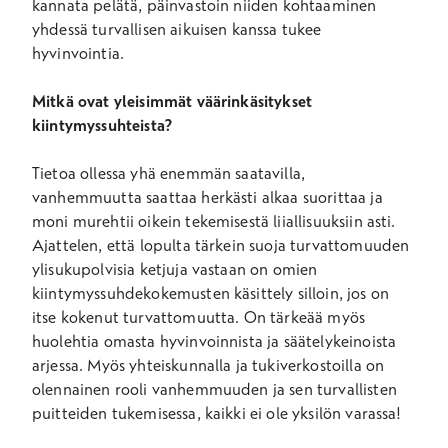
kannata pelätä, päinvastoin niiden kohtaaminen
yhdessä turvallisen aikuisen kanssa tukee
hyvinvointia.
Mitkä ovat yleisimmät väärinkäsitykset
kiintymyssuhteista?
Tietoa ollessa yhä enemmän saatavilla,
vanhemmuutta saattaa herkästi alkaa suorittaa ja
moni murehtii oikein tekemisestä liiallisuuksiin asti.
Ajattelen, että lopulta tärkein suoja turvattomuuden
ylisukupolvisia ketjuja vastaan on omien
kiintymyssuhdekokemusten käsittely silloin, jos on
itse kokenut turvattomuutta. On tärkeää myös
huolehtia omasta hyvinvoinnista ja säätelykeinoista
arjessa. Myös yhteiskunnalla ja tukiverkostoilla on
olennainen rooli vanhemmuuden ja sen turvallisten
puitteiden tukemisessa, kaikki ei ole yksilön varassa!