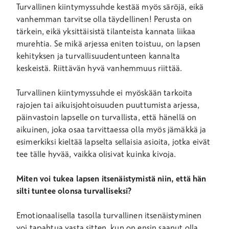
Turvallinen kiintymyssuhde kestää myös säröjä, eikä
vanhemman tarvitse olla täydellinen! Perusta on
tärkein, eikä yksittäisistä tilanteista kannata liikaa
murehtia. Se mikä arjessa eniten toistuu, on lapsen
kehityksen ja turvallisuudentunteen kannalta
keskeistä. Riittävän hyvä vanhemmuus riittää.
Turvallinen kiintymyssuhde ei myöskään tarkoita
rajojen tai aikuisjohtoisuuden puuttumista arjessa,
päinvastoin lapselle on turvallista, että hänellä on
aikuinen, joka osaa tarvittaessa olla myös jämäkkä ja
esimerkiksi kieltää lapselta sellaisia asioita, jotka eivät
tee tälle hyvää, vaikka olisivat kuinka kivoja.
Miten voi tukea lapsen itsenäistymistä niin, että hän
silti tuntee olonsa turvalliseksi?
Emotionaalisella tasolla turvallinen itsenäistyminen
voi tapahtua vasta sitten, kun on ensin saanut olla