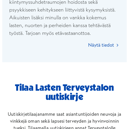
kiintymyssuhdetraumojen hoidosta sekä
psyykkiseen kehitykseen liittyvistä kysymyksistä.
Aikuisten lisäksi minulla on vankka kokemus
lasten, nuorten ja perheiden kanssa tehtävästä
työstä. Tarjoan myös etävastaanottoa.
Näytä tiedot
Tilaa Lasten Terveystalon
uutiskirje
Uutiskirjetilaajanamme saat asiantuntijoiden neuvoja ja
vinkkejä oman sekä lapsesi terveyden ja hyvinvoinnin
tueksi.
Tilaamalla uutiskirjeen annat Terveystalolle