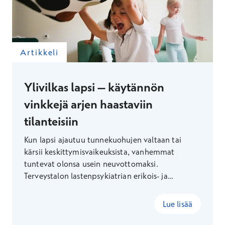
Artikkeli
Ylivilkas lapsi – käytännön
vinkkejä arjen haastaviin
tilanteisiin
Kun lapsi ajautuu tunnekuohujen valtaan tai
kärsii keskittymisvaikeuksista, vanhemmat
tuntevat olonsa usein neuvottomaksi.
Terveystalon lastenpsykiatrian erikois- ja
vastuulääkäri Kirsi Kakko kertoo, miten pienetkin
muutokset voivat helpottaa perheiden arkea.
Lue lisää