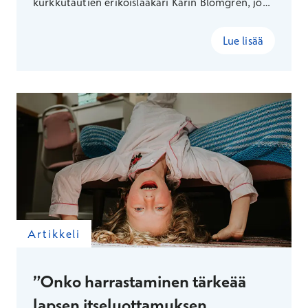
kurkkutautien erikoislääkäri Karin Blomgren, joka
kertoo muun muassa parhaan vinkkinsä
lääkärikäyntiä jännittävälle lapselle ja paljastaa
Lue lisää
oman supervoimansa.
Artikkeli
”Onko harrastaminen tärkeää
lapsen itseluottamuksen