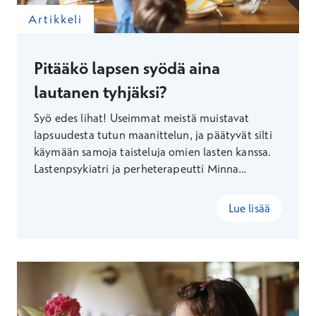
Artikkeli
Pitääkö lapsen syödä aina
lautanen tyhjäksi?
Syö edes lihat! Useimmat meistä muistavat
lapsuudesta tutun maanittelun, ja päätyvät silti
käymään samoja taisteluja omien lasten kanssa.
Lastenpsykiatri ja perheterapeutti Minna
Sarelahti toivoo armollisuutta perheiden
ruokailuhetkiin ja kertoo, miten syömisestä voi
Lue lisää
tulla nautinnollisempi kokemus.