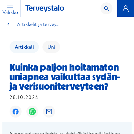
Valikko
Artikkelit ja tervey...
Artikkeli
Uni
Kuinka paljon hoitamaton
uniapnea vaikuttaa sydän-
ja verisuoniterveyteen?
28.10.2024
Avautuu uuteen ikkunaan
Avautuu uuteen ikkunaan
Avautuu uuteen ikkunaan
Neurologiaan erikoistuva yleislääkäri Eemil Partinen