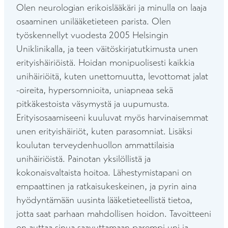
Olen neurologian erikoislääkäri ja minulla on laaja
osaaminen unilääketieteen parista. Olen
työskennellyt vuodesta 2005 Helsingin
Uniklinikalla, ja teen väitöskirjatutkimusta unen
erityishäiriöistä. Hoidan monipuolisesti kaikkia
unihäiriöitä, kuten unettomuutta, levottomat jalat
-oireita, hypersomnioita, uniapneaa sekä
pitkäkestoista väsymystä ja uupumusta.
Erityisosaamiseeni kuuluvat myös harvinaisemmat
unen erityishäiriöt, kuten parasomniat. Lisäksi
koulutan terveydenhuollon ammattilaisia
unihäiriöistä. Painotan yksilöllistä ja
kokonaisvaltaista hoitoa. Lähestymistapani on
empaattinen ja ratkaisukeskeinen, ja pyrin aina
hyödyntämään uusinta lääketieteellistä tietoa,
jotta saat parhaan mahdollisen hoidon. Tavoitteeni
on auttaa sinua saavuttamaan parempi uni ja