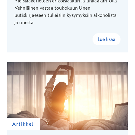
Yleislääketieteen erikoislääkäri ja unilääkäri Ulla
Vehniäinen vastaa toukokuun Unen
uutiskirjeeseen tulleisiin kysymyksiin alkoholista
ja unesta.
Lue lisää
Artikkeli