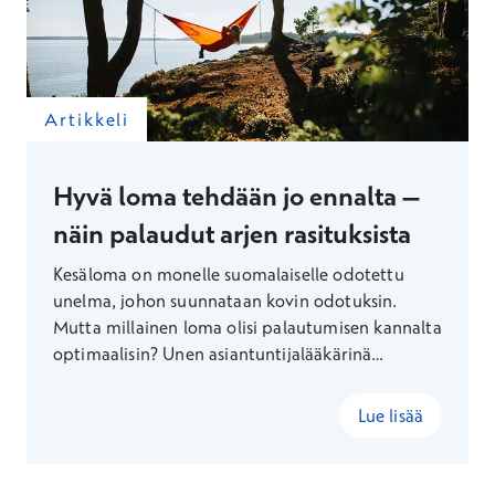
Artikkeli
Hyvä loma tehdään jo ennalta –
näin palaudut arjen rasituksista
Kesäloma on monelle suomalaiselle odotettu
unelma, johon suunnataan kovin odotuksin.
Mutta millainen loma olisi palautumisen kannalta
optimaalisin? Unen asiantuntijalääkärinä
Terveystalolla työskentelevä Eevert Partinen
kertoo.
Lue lisää