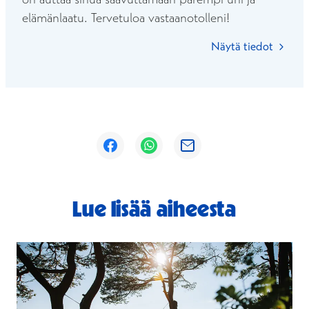
elämänlaatu. Tervetuloa vastaanotolleni!
Näytä tiedot
Avautuu uuteen ikkunaan
Avautuu uuteen ikkunaan
Avautuu uuteen ikkunaan
Lue lisää aiheesta