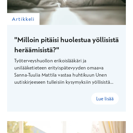
Artikkeli
"Milloin pitäisi huolestua yöllisistä
heräämisistä?"
Työterveyshuollon erikoislääkäri ja
unilääketieteen erityispätevyyden omaava
Sanna-Tuulia Mattila vastaa huhtikuun Unen
uutiskirjeeseen tulleisiin kysymyksiin yöllisistä
heräilyistä.
Lue lisää