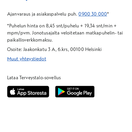
Ajanvaraus ja asiakaspalvelu puh.
0900 30 000
*
*Puhelun hinta on 8,45 snt/puhelu + 19,34 snt/min +
mpm/pvm.
Jonotusajalta veloitetaan matkapuhelin- tai
paikallisverkkomaksu.
Osoite: Jaakonkatu 3 A, 6.krs, 00100 Helsinki
Muut yhteystiedot
*Puhelun hinta on 8,35 snt/puhelu + 19,33 snt/min + mpm/pvm
*Puhelun hinta on matkapuhelinliittymästä 8,35 snt/puhelu + 
Lataa Terveystalo-sovellus
Avautuu uuteen ikkunaan
Avautuu uuteen ikkunaan
Henkilöasiakkaat