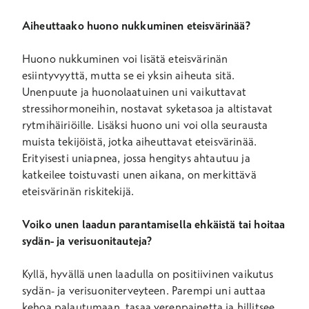
Aiheuttaako huono nukkuminen eteisvärinää?
Huono nukkuminen voi lisätä eteisvärinän
esiintyvyyttä, mutta se ei yksin aiheuta sitä.
Unenpuute ja huonolaatuinen uni vaikuttavat
stressihormoneihin, nostavat syketasoa ja altistavat
rytmihäiriöille. Lisäksi huono uni voi olla seurausta
muista tekijöistä, jotka aiheuttavat eteisvärinää.
Erityisesti uniapnea, jossa hengitys ahtautuu ja
katkeilee toistuvasti unen aikana, on merkittävä
eteisvärinän riskitekijä.
Voiko unen laadun parantamisella ehkäistä tai hoitaa
sydän- ja verisuonitauteja?
Kyllä, hyvällä unen laadulla on positiivinen vaikutus
sydän- ja verisuoniterveyteen. Parempi uni auttaa
kehoa palautumaan, tasaa verenpainetta ja hillitsee