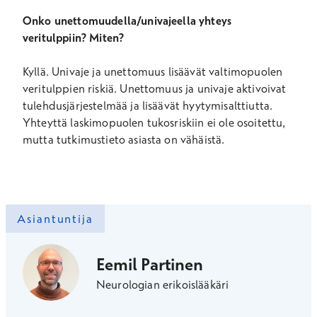
Onko unettomuudella/univajeella yhteys
veritulppiin? Miten?
Kyllä. Univaje ja unettomuus lisäävät valtimopuolen
veritulppien riskiä. Unettomuus ja univaje aktivoivat
tulehdusjärjestelmää ja lisäävät hyytymisalttiutta.
Yhteyttä laskimopuolen tukosriskiin ei ole osoitettu,
mutta tutkimustieto asiasta on vähäistä.
Asiantuntija
Eemil Partinen
Neurologian erikoislääkäri