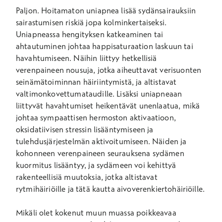
Paljon. Hoitamaton uniapnea lisää sydänsairauksiin
sairastumisen riskiä jopa kolminkertaiseksi.
Uniapneassa hengityksen katkeaminen tai
ahtautuminen johtaa happisaturaation laskuun tai
havahtumiseen. Näihin liittyy hetkellisiä
verenpaineen nousuja, jotka aiheuttavat verisuonten
seinämätoiminnan häiriintymistä, ja altistavat
valtimonkovettumataudille. Lisäksi uniapneaan
liittyvät havahtumiset heikentävät unenlaatua, mikä
johtaa sympaattisen hermoston aktivaatioon,
oksidatiivisen stressin lisääntymiseen ja
tulehdusjärjestelmän aktivoitumiseen. Näiden ja
kohonneen verenpaineen seurauksena sydämen
kuormitus lisääntyy, ja sydämeen voi kehittyä
rakenteellisiä muutoksia, jotka altistavat
rytmihäiriöille ja tätä kautta aivoverenkiertohäiriöille.
Mikäli olet kokenut muun muassa poikkeavaa