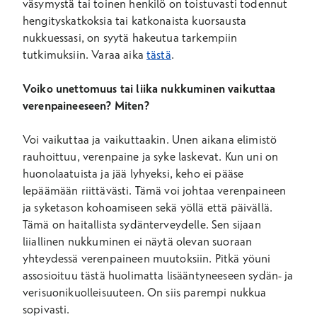
väsymystä tai toinen henkilö on toistuvasti todennut
hengityskatkoksia tai katkonaista kuorsausta
nukkuessasi, on syytä hakeutua tarkempiin
tutkimuksiin. Varaa aika
tästä
.
Voiko unettomuus tai liika nukkuminen vaikuttaa
verenpaineeseen? Miten?
Voi vaikuttaa ja vaikuttaakin. Unen aikana elimistö
rauhoittuu, verenpaine ja syke laskevat. Kun uni on
huonolaatuista ja jää lyhyeksi, keho ei pääse
lepäämään riittävästi. Tämä voi johtaa verenpaineen
ja syketason kohoamiseen sekä yöllä että päivällä.
Tämä on haitallista sydänterveydelle. Sen sijaan
liiallinen nukkuminen ei näytä olevan suoraan
yhteydessä verenpaineen muutoksiin. Pitkä yöuni
assosioituu tästä huolimatta lisääntyneeseen sydän- ja
verisuonikuolleisuuteen. On siis parempi nukkua
sopivasti.