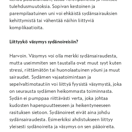
tulehdusmuutoksia. Sopivan kestoinen ja
parempilaatuinen uni voi ehkäistä sydänsairauksien
kehittymistä tai vähentää näihin liittyviä
komplikaatioita.
Liittyykö väsymys sydänoireisiin?
Harvoin. Väsymys voi olla merkki sydänsairaudesta,
mutta useimmiten sen taustalla ovat muut syyt kuten
stressi, riittämätön tai huonolaatuinen yöuni ja muut
sairaudet. Sydämen vajaatoimintaan ja
sepelvaltimotautiin voi liittyä fyysistä väsymystä, joka
on seurausta sydämen heikommasta toiminnasta.
Sydän ei pumppaa riittävästi verta, joka johtaa
kudosten hapenpuutteeseen ja heikentyneeseen
rasituksen sietoon. Sydänoireet eivät aina johdu
sydänsairaudesta. Esimerkiksi ahdistukseen liittyy
yleisesti sydänoireita ja väsymys on sen pääoireita.