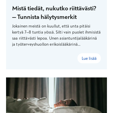
Mistä tiedät, nukutko riittävästi?
– Tunnista hälytysmerkit
Jokainen meistä on kuullut, että unta pitäisi
kertyä 7–8 tuntia yössä. Silti vain puolet ihmisistä
saa riittävästi lepoa. Unen asiantuntijalääkärinä
ja työterveyshuollon erikoislääkärinä
Terveystalolla työskentelevä Sinikka Haakana
kertoo, miten ja miksi uneen kannattaa satsata.
Lue lisää