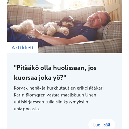
Artikkeli
"Pitääkö olla huolissaan, jos
kuorsaa joka yö?"
Korva-, nenä- ja kurkkutautien erikoislääkäri
Karin Blomgren vastaa maaliskuun Unen
uutiskirjeeseen tulleisiin kysymyksiin
uniapneasta.
Lue lisää