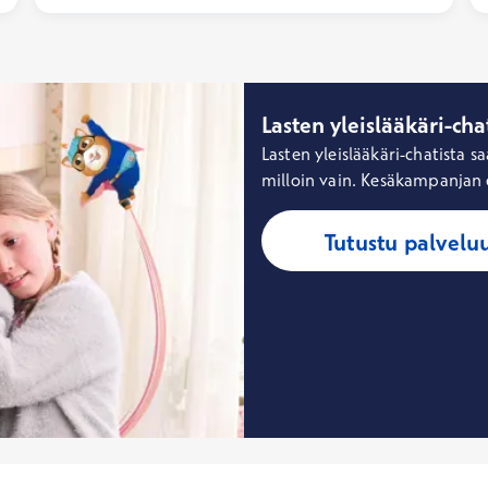
Lasten yleislääkäri-ch
Lasten yleislääkäri-chatista s
milloin vain. Kesäkampanjan 
Tutustu palvelu