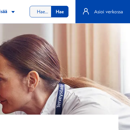
isää
Hae
Asioi verkossa