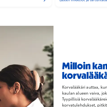
Milloin ka
korvalääkä
Korvalääkäri auttaa, kun
kaulan alueen vaiva, jok
Tyypillisiä korvalääkäre
korvatulehdukset, pitkit