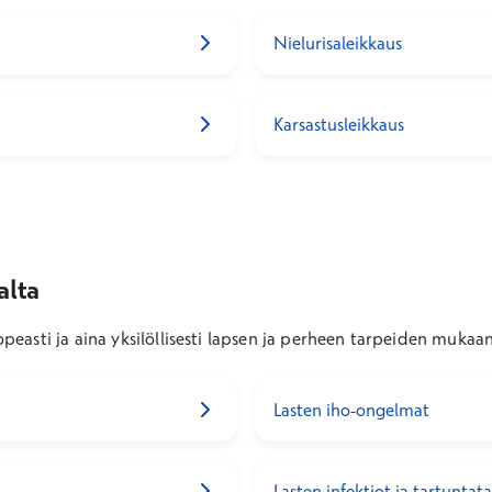
Nielurisaleikkaus
Karsastusleikkaus
alta
easti ja aina yksilöllisesti lapsen ja perheen tarpeiden mukaan
Lasten iho-ongelmat
Lasten infektiot ja tartuntat