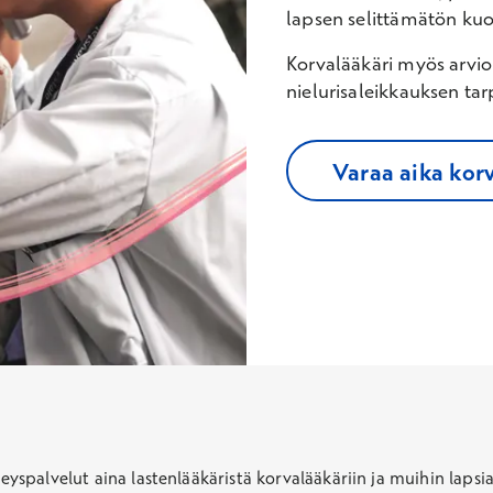
lapsen selittämätön kuo
Korvalääkäri myös arvioi
nielurisaleikkauksen ta
Varaa aika korv
veyspalvelut aina lastenlääkäristä korvalääkäriin ja muihin lapsia