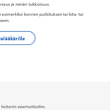
rsaus ja nenän tukkoisuus.
 esimerkiksi korvien putkituksen tai kita- tai
rpeen.
alääkärille
 hoitaviin asiantuntijoihin.