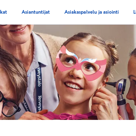
ikat
Asiantuntijat
Asiakaspalvelu ja asiointi
L