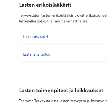
Lasten erikoislääkärit
Terveystalon lasten erikoislääkärit ovat erikoistuneet
lastenallergologit ja muut ammattilaiset.
Lastenpsykiatri
Lastenallergologi
Lasten toimenpiteet ja leikkaukset
Teemme Terveystalossa lasten terveyttä ja hyvinvoint