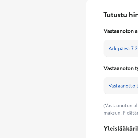
Tutustu hi
Vastaanoton a
Vastaanoton t
(Vastaanoton alk
maksun. Pidätä
Yleislääkär