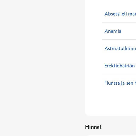
Absessi eli mä
Anemia
Astmatutkimuk
Erektiohäiriön
Flunssa ja sen 
Hinnat