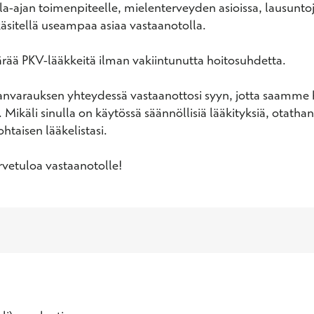
a-ajan toimenpiteelle, mielenterveyden asioissa, lausuntoj
käsitellä useampaa asiaa vastaanotolla.

ärää PKV-lääkkeitä ilman vakiintunutta hoitosuhdetta.

anvarauksen yhteydessä vastaanottosi syyn, jotta saamme 
i. Mikäli sinulla on käytössä säännöllisiä lääkityksiä, otatha
taisen lääkelistasi.

vetuloa vastaanotolle!