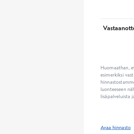
Vastaanott
Huomaathan, ett
esimerkiksi vast
hinnastostamme.
luonteeseen näh
lisäpalveluista j
Avaa hinnasto