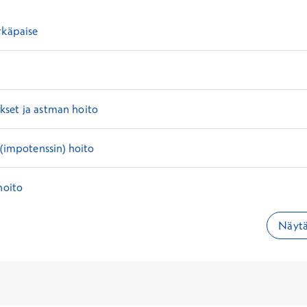
rkäpaise
set ja astman hoito
 (impotenssin) hoito
hoito
Näytä