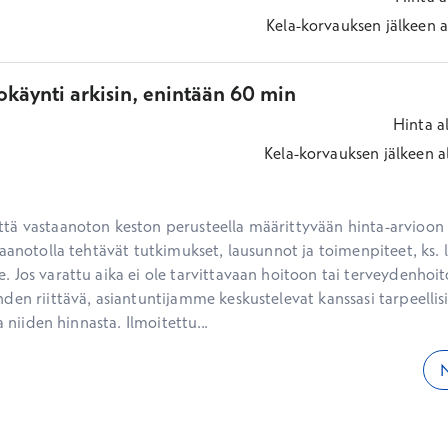
Kela-korvauksen jälkeen
a
okäynti arkisin, enintään 60 min
Hinta
a
Kela-korvauksen jälkeen
a
ä vastaanoton keston perusteella määrittyvään hinta-arvioon ei
aanotolla tehtävät tutkimukset, lausunnot ja toimenpiteet, ks. li
 Jos varattu aika ei ole tarvittavaan hoitoon tai terveydenhoit
den riittävä, asiantuntijamme keskustelevat kanssasi tarpeellisi
a niiden hinnasta. Ilmoitettu...
N