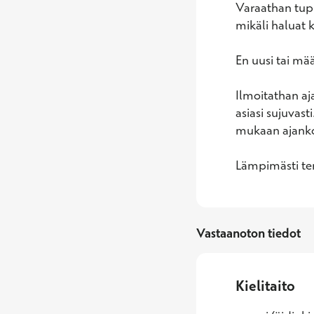
Varaathan tupl
mikäli haluat 
En uusi tai mä
Ilmoitathan aj
asiasi sujuvast
mukaan ajankoh
Lämpimästi ter
Vastaanoton tiedot
Kielitaito