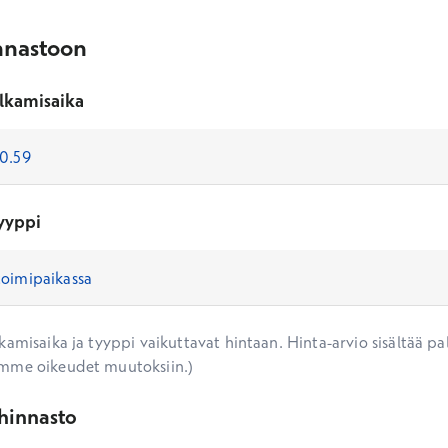
nnastoon
lkamisaika
yyppi
amisaika ja tyyppi vaikuttavat hintaan. Hinta-arvio sisältää pal
mme oikeudet muutoksiin.)
ihinnasto