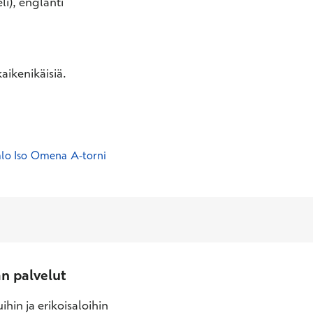
li), englanti
aikenikäisiä.
alo Iso Omena A-torni
an palvelut
ihin ja erikoisaloihin