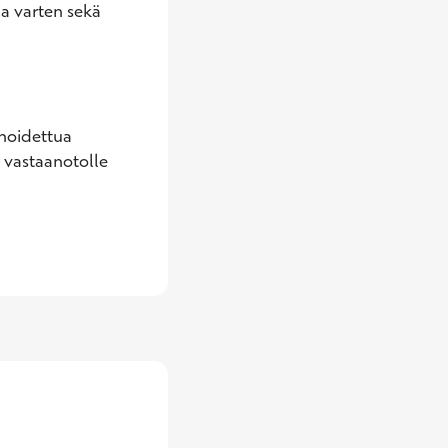
a varten sekä 
hoidettua 
n vastaanotolle 