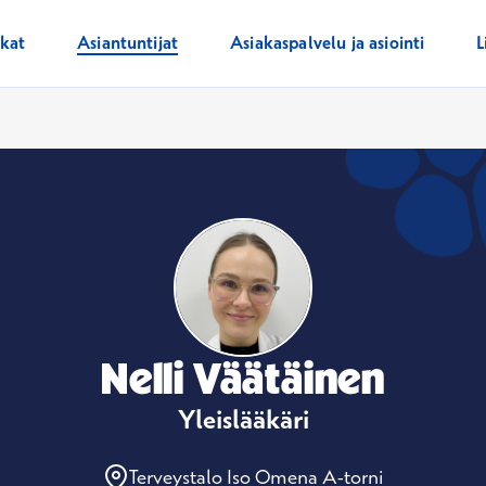
ikat
Asiantuntijat
Asiakaspalvelu ja asiointi
L
Nelli Väätäinen
Yleislääkäri
Terveystalo Iso Omena A-torni