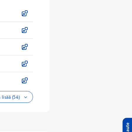
 lisää (54)
Palaute