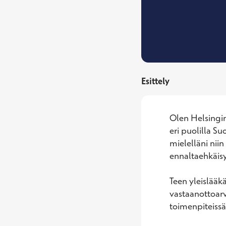
Esittely
Olen Helsingin
eri puolilla Su
mielelläni niin
ennaltaehkäisy
Teen yleislääk
vastaanottoarv
toimenpiteissä 