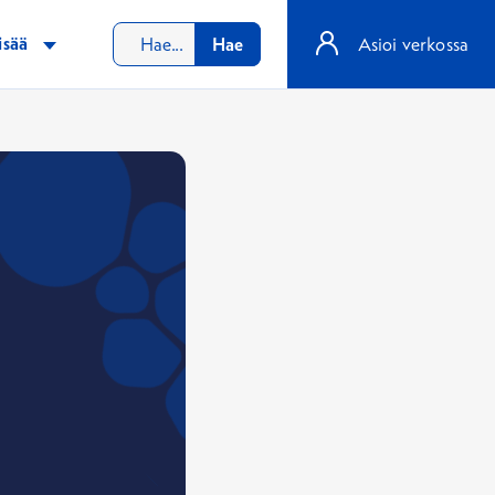
isää
Hae
Asioi verkossa