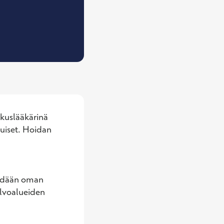
Yleislääkäri
kuslääkärinä 
uiset. Hoidan 
ehdään oman 
alvoalueiden 