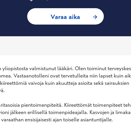
: Nelli Väätäinen, 
Varaa aika
 yliopistosta valmistunut lääkäri. Olen toiminut terveyskes
omea. Vastaanotolleni ovat tervetulleita niin lapset kuin aik
 kiireettömiä vaivoja kuin akuutteja asioita sekä sairauksien 
ä.

äritasoisia pientoimenpiteitä. Kiireettömät toimenpiteet t
ioni jälkeen erillisellä toimenpideajalla. Kasvojen ja limak
varaathan ensisijaisesti ajan toiselle asiantuntijalle.
