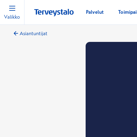
Palvelut
Toimipa
Valikko
Asiantuntijat