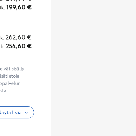
199,60
€
lk.
262,60
€
lk.
254,60
€
lk.
vät sisälly 
sätietoja 
opalvelun 
sta 
äytä lisää