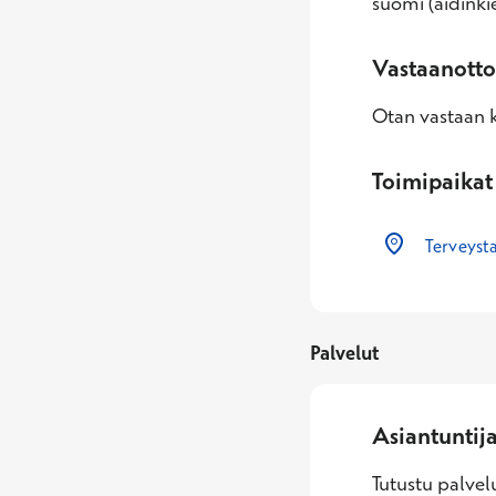
suomi (äidinkie
Vastaanotto
Otan vastaan k
Toimipaikat
Terveyst
Palvelut
Asiantuntij
Tutustu palvelu