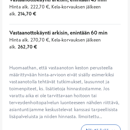
Hinta
alk.
222,70
€
,
Kela-korvauksen jälkeen
alk.
214,70
€
Vastaanottokäynti arkisin, enintään 60 min
Hinta
alk.
270,70
€
,
Kela-korvauksen jälkeen
alk.
262,70
€
Huomaathan, että vastaanoton keston perusteella 
määrittyvään hinta-arvioon eivät sisälly esimerkiksi 
vastaanotolla tehtävät tutkimukset, lausunnot ja 
toimenpiteet, ks. lisätietoja hinnastostamme. Jos 
varattu aika ei ole tarvittavaan hoitoon tai 
terveydenhoitopalvelun luonteeseen nähden riittävä, 
asiantuntijamme keskustelevat kanssasi tarpeellisista 
lisäpalveluista ja niiden hinnasta. Ilmoitettu...