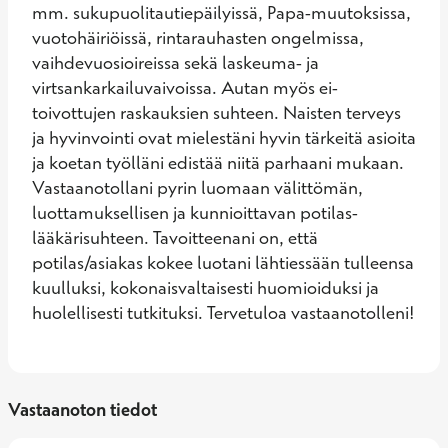
mm. sukupuolitautiepäilyissä, Papa-muutoksissa, 
vuotohäiriöissä, rintarauhasten ongelmissa, 
vaihdevuosioireissa sekä laskeuma- ja 
virtsankarkailuvaivoissa. Autan myös ei-
toivottujen raskauksien suhteen. Naisten terveys 
ja hyvinvointi ovat mielestäni hyvin tärkeitä asioita 
ja koetan työlläni edistää niitä parhaani mukaan. 
Vastaanotollani pyrin luomaan välittömän, 
luottamuksellisen ja kunnioittavan potilas-
lääkärisuhteen. Tavoitteenani on, että 
potilas/asiakas kokee luotani lähtiessään tulleensa 
kuulluksi, kokonaisvaltaisesti huomioiduksi ja 
huolellisesti tutkituksi. Tervetuloa vastaanotolleni!
Vastaanoton tiedot