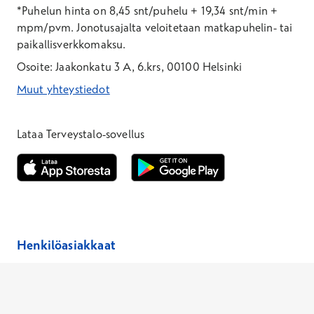
*Puhelun hinta on 8,45 snt/puhelu + 19,34 snt/min +
mpm/pvm.
Jonotusajalta veloitetaan matkapuhelin- tai
paikallisverkkomaksu.
Osoite: Jaakonkatu 3 A, 6.krs, 00100 Helsinki
Muut yhteystiedot
*Puhelun hinta on 8,35 snt/puhelu + 19,33 snt/min + mpm/pvm
*Puhelun hinta on matkapuhelinliittymästä 8,35 snt/puhelu + 
Lataa Terveystalo-sovellus
Avautuu uuteen ikkunaan
Avautuu uuteen ikkunaan
Henkilöasiakkaat
Hinnasto