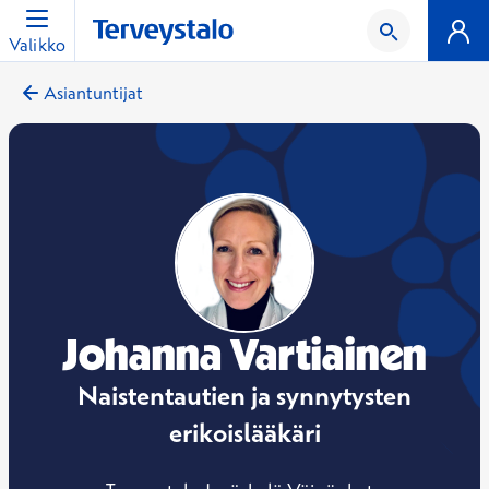
Valikko
Asiantuntijat
Johanna Vartiainen
Naistentautien ja synnytysten
erikoislääkäri