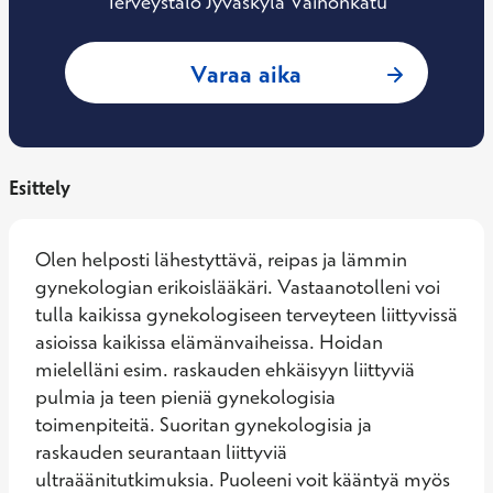
Terveystalo Jyväskylä Väinönkatu
: Johanna Vartiain
Varaa aika
Esittely
Olen helposti lähestyttävä, reipas ja lämmin 
gynekologian erikoislääkäri. Vastaanotolleni voi 
tulla kaikissa gynekologiseen terveyteen liittyvissä 
asioissa kaikissa elämänvaiheissa. Hoidan 
mielelläni esim. raskauden ehkäisyyn liittyviä 
pulmia ja teen pieniä gynekologisia 
toimenpiteitä. Suoritan gynekologisia ja 
raskauden seurantaan liittyviä 
ultraäänitutkimuksia. Puoleeni voit kääntyä myös 