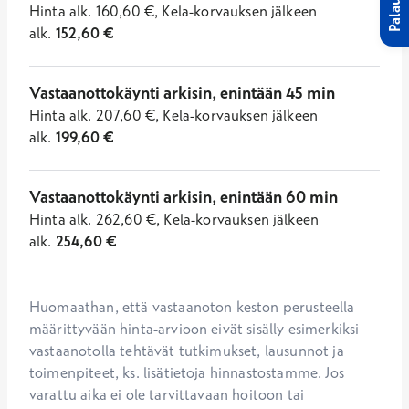
Palaute
Hinta
alk.
160,60
€
,
Kela-korvauksen jälkeen
alk.
152,60
€
Vastaanottokäynti arkisin, enintään 45 min
Hinta
alk.
207,60
€
,
Kela-korvauksen jälkeen
alk.
199,60
€
Vastaanottokäynti arkisin, enintään 60 min
Hinta
alk.
262,60
€
,
Kela-korvauksen jälkeen
alk.
254,60
€
Huomaathan, että vastaanoton keston perusteella 
määrittyvään hinta-arvioon eivät sisälly esimerkiksi 
vastaanotolla tehtävät tutkimukset, lausunnot ja 
toimenpiteet, ks. lisätietoja hinnastostamme. Jos 
varattu aika ei ole tarvittavaan hoitoon tai 