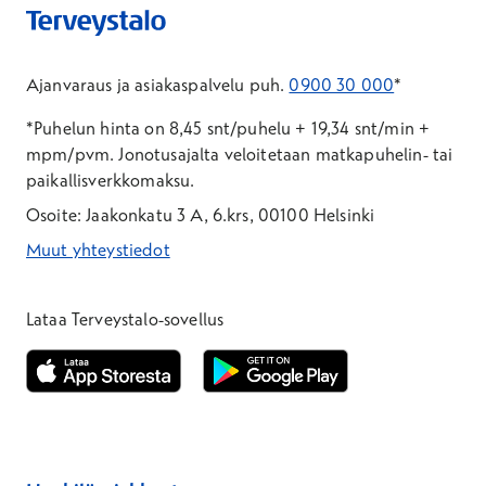
Ajanvaraus ja asiakaspalvelu puh.
0900 30 000
*
*Puhelun hinta on 8,45 snt/puhelu + 19,34 snt/min +
mpm/pvm.
Jonotusajalta veloitetaan matkapuhelin- tai
paikallisverkkomaksu.
Osoite: Jaakonkatu 3 A, 6.krs, 00100 Helsinki
Muut yhteystiedot
*Puhelun hinta on 8,35 snt/puhelu + 19,33 snt/min + mpm/pvm
*Puhelun hinta on matkapuhelinliittymästä 8,35 snt/puhelu + 
Lataa Terveystalo-sovellus
Avautuu uuteen ikkunaan
Avautuu uuteen ikkunaan