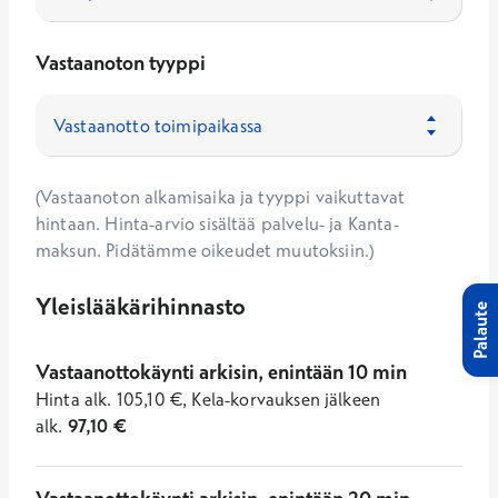
Vastaanoton tyyppi
(Vastaanoton alkamisaika ja tyyppi vaikuttavat
hintaan. Hinta-arvio sisältää palvelu- ja Kanta-
maksun. Pidätämme oikeudet muutoksiin.)
Yleislääkärihinnasto
Palaute
Vastaanottokäynti arkisin, enintään 10 min
Hinta
alk.
105,10
€
,
Kela-korvauksen jälkeen
alk.
97,10
€