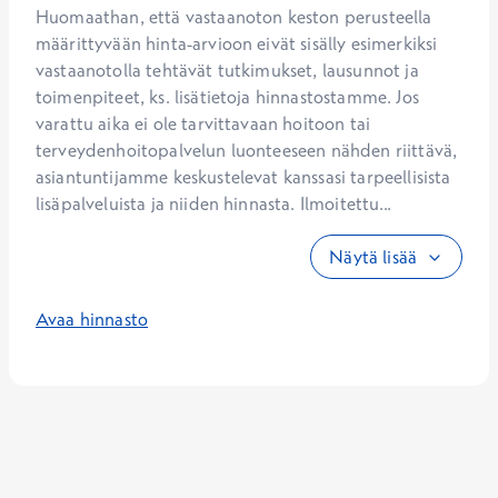
Huomaathan, että vastaanoton keston perusteella 
määrittyvään hinta-arvioon eivät sisälly esimerkiksi 
vastaanotolla tehtävät tutkimukset, lausunnot ja 
toimenpiteet, ks. lisätietoja hinnastostamme. Jos 
varattu aika ei ole tarvittavaan hoitoon tai 
terveydenhoitopalvelun luonteeseen nähden riittävä, 
asiantuntijamme keskustelevat kanssasi tarpeellisista 
lisäpalveluista ja niiden hinnasta. Ilmoitettu...
Näytä lisää
Avaa hinnasto