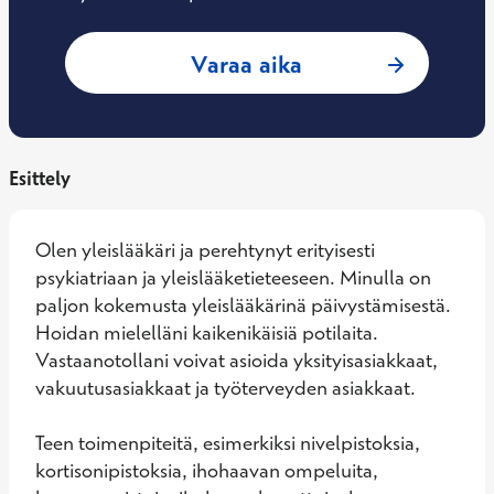
: Joonas Saharinen
Varaa aika
Esittely
Olen yleislääkäri ja perehtynyt erityisesti 
psykiatriaan ja yleislääketieteeseen. Minulla on 
paljon kokemusta yleislääkärinä päivystämisestä. 
Hoidan mielelläni kaikenikäisiä potilaita. 
Vastaanotollani voivat asioida yksityisasiakkaat, 
vakuutusasiakkaat ja työterveyden asiakkaat.

Teen toimenpiteitä, esimerkiksi nivelpistoksia, 
kortisonipistoksia, ihohaavan ompeluita, 