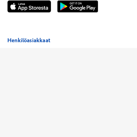
Avautuu uuteen ikkunaan
Avautuu uuteen ikkunaan
Henkilöasiakkaat
Hinnasto
Ajanvaraus
Toimipaikat
Asiantuntijat
Anna palautetta