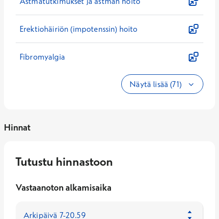
Astmatutkimukset ja astman hoito
Erektiohäiriön (impotenssin) hoito
Fibromyalgia
Näytä lisää (71)
Hinnat
Tutustu hinnastoon
Vastaanoton alkamisaika