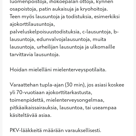
luomenpoistoja, ihokoepalan ottoja, kynnen 
osapoistoja, patin aukaisuja ja kryohoitoja.

Teen myös lausuntoja ja todistuksia, esimerkiksi 
ajokorttilausuntoja, 
palveluskelpoisuustodistuksia, c-lausuntoja, b-
lausuntoja, edunvalvojalausuntoja, muita 
lausuntoja, urheilijan lausuntoja ja ulkomaille 
tarvittavia lausuntoja.

Hoidan mielelläni mielenterveyspotilaita.

Varaattehan tupla-ajan (30 min), jos asiasi koskee 
yli 70-vuotiaan ajokorttitarkastusta, 
toimenpidettä, mielenterveysongelmaa, 
pitkäaikaissairauksia, lausuntoa, tai useampaa 
käsiteltävää asiaa.

PKV-lääkkeitä määrään varauksellisesti.