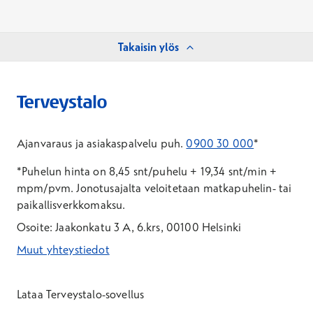
Takaisin ylös
Ajanvaraus ja asiakaspalvelu puh.
0900 30 000
*
*Puhelun hinta on 8,45 snt/puhelu + 19,34 snt/min +
mpm/pvm.
Jonotusajalta veloitetaan matkapuhelin- tai
paikallisverkkomaksu.
Osoite: Jaakonkatu 3 A, 6.krs, 00100 Helsinki
Muut yhteystiedot
*Puhelun hinta on 8,35 snt/puhelu + 19,33 snt/min + mpm/pvm
*Puhelun hinta on matkapuhelinliittymästä 8,35 snt/puhelu + 
Lataa Terveystalo-sovellus