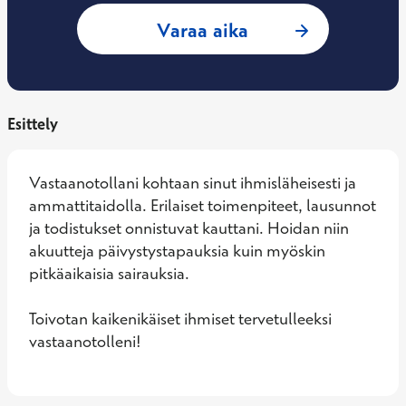
: Tomi Roine, Yleis
Varaa aika
Esittely
Vastaanotollani kohtaan sinut ihmisläheisesti ja 
ammattitaidolla. Erilaiset toimenpiteet, lausunnot 
ja todistukset onnistuvat kauttani. Hoidan niin 
akuutteja päivystystapauksia kuin myöskin 
pitkäaikaisia sairauksia.

Toivotan kaikenikäiset ihmiset tervetulleeksi 
vastaanotolleni!