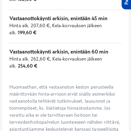
Vastaanottokäynti arkisin, enintään 45 min
Hinta
alk.
207,60
€
,
Kela-korvauksen jälkeen
alk.
199,60
€
Vastaanottokäynti arkisin, enintään 60 min
Hinta
alk.
262,60
€
,
Kela-korvauksen jälkeen
alk.
254,60
€
Huomaathan, että vastaanoton keston perusteella 
määrittyvään hinta-arvioon eivät sisälly esimerkiksi 
vastaanotolla tehtävät tutkimukset, lausunnot ja 
toimenpiteet, ks. lisätietoja hinnastostamme. Jos 
varattu aika ei ole tarvittavaan hoitoon tai 
terveydenhoitopalvelun luonteeseen nähden riittävä, 
asiantuntijamme keskustelevat kanssasi tarpeellisista 