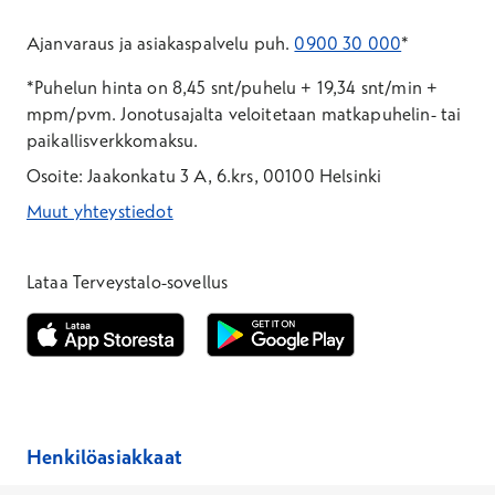
Ajanvaraus ja asiakaspalvelu puh.
0900 30 000
*
*Puhelun hinta on 8,45 snt/puhelu + 19,34 snt/min +
mpm/pvm.
Jonotusajalta veloitetaan matkapuhelin- tai
paikallisverkkomaksu.
Osoite: Jaakonkatu 3 A, 6.krs, 00100 Helsinki
Muut yhteystiedot
*Puhelun hinta on 8,35 snt/puhelu + 19,33 snt/min + mpm/pvm
*Puhelun hinta on matkapuhelinliittymästä 8,35 snt/puhelu + 
Lataa Terveystalo-sovellus
Avautuu uuteen ikkunaan
Avautuu uuteen ikkunaan
Henkilöasiakkaat