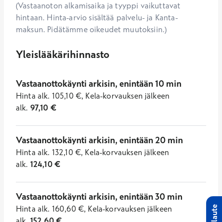
(Vastaanoton alkamisaika ja tyyppi vaikuttavat
hintaan. Hinta-arvio sisältää palvelu- ja Kanta-
maksun. Pidätämme oikeudet muutoksiin.)
Yleislääkärihinnasto
Vastaanottokäynti arkisin, enintään 10 min
Hinta
alk.
105,10
€
,
Kela-korvauksen jälkeen
alk.
97,10
€
Vastaanottokäynti arkisin, enintään 20 min
Hinta
alk.
132,10
€
,
Kela-korvauksen jälkeen
alk.
124,10
€
Vastaanottokäynti arkisin, enintään 30 min
Hinta
alk.
160,60
€
,
Kela-korvauksen jälkeen
Palaute
alk.
152,60
€