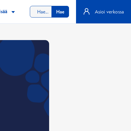
isää
Hae
Asioi verkossa