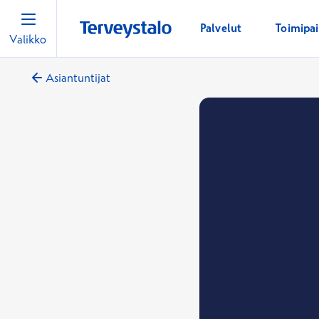
Palvelut
Toimipa
Valikko
Asiantuntijat