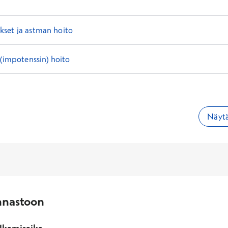
set ja astman hoito
 (impotenssin) hoito
Näytä
nnastoon