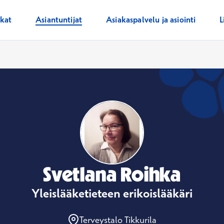
ikat
Asiantuntijat
Asiakaspalvelu ja asiointi
L
Svetlana Roihka
Yleislääketieteen erikoislääkäri
Terveystalo Tikkurila