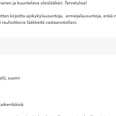
nen ja kuunteleva yleislääkäri. Tervetuloa!

ten kirjoitta ajokykylausuntoja,  armeijalausuntoja, enkä
usi rauhoittavia lääkkeitä vastaanotollani.
eli), suomi
aikenikäisiä.