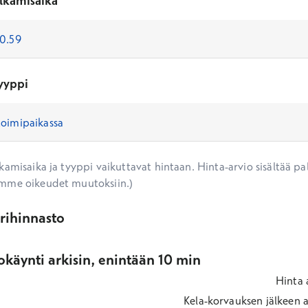
lkamisaika
yyppi
amisaika ja tyyppi vaikuttavat hintaan. Hinta-arvio sisältää pal
mme oikeudet muutoksiin.)
ärihinnasto
käynti arkisin, enintään 10 min
Hinta
Kela-korvauksen jälkeen
a