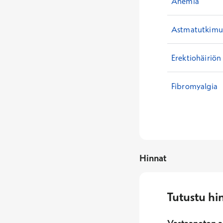
Anemia
Astmatutkimuk
Erektiohäiriön
Fibromyalgia
Hinnat
Tutustu hi