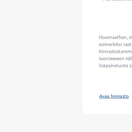
Huomaathan, ett
esimerkiksi vast
hinnastostamme.
luonteeseen näh
lisäpalveluista j
Avaa hinnasto