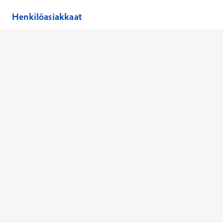
Henkilöasiakkaat
Hinnasto
Ajanvaraus
Toimipaikat
Asiantuntijat
Anna palautetta
Ajan peruutus
Kaikki palvelut