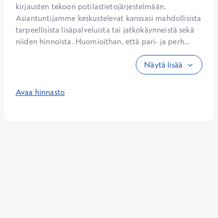
kirjausten tekoon potilastietojärjestelmään. 
Asiantuntijamme keskustelevat kanssasi mahdollisista 
tarpeellisista lisäpalveluista tai jatkokäynneistä sekä 
niiden hinnoista. Huomioithan, että pari- ja perh...
Näytä lisää
Avaa hinnasto