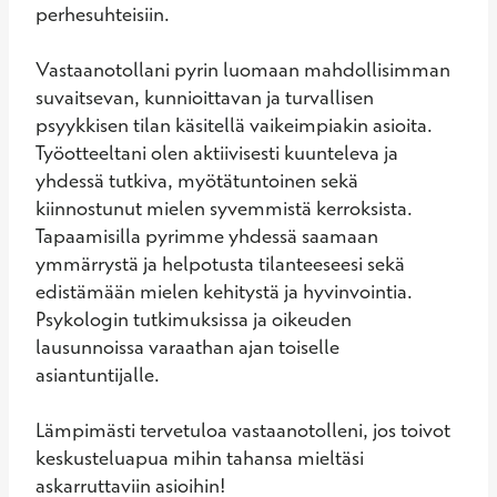
perhesuhteisiin. 

Vastaanotollani pyrin luomaan mahdollisimman 
suvaitsevan, kunnioittavan ja turvallisen 
psyykkisen tilan käsitellä vaikeimpiakin asioita. 
Työotteeltani olen aktiivisesti kuunteleva ja 
yhdessä tutkiva, myötätuntoinen sekä 
kiinnostunut mielen syvemmistä kerroksista. 
Tapaamisilla pyrimme yhdessä saamaan 
ymmärrystä ja helpotusta tilanteeseesi sekä 
edistämään mielen kehitystä ja hyvinvointia. 
Psykologin tutkimuksissa ja oikeuden 
lausunnoissa varaathan ajan toiselle 
asiantuntijalle.

Lämpimästi tervetuloa vastaanotolleni, jos toivot 
keskusteluapua mihin tahansa mieltäsi 
askarruttaviin asioihin!