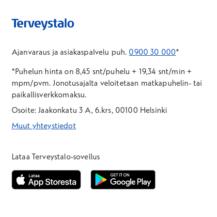
Ajanvaraus ja asiakaspalvelu puh.
0900 30 000
*
*Puhelun hinta on 8,45 snt/puhelu + 19,34 snt/min +
mpm/pvm.
Jonotusajalta veloitetaan matkapuhelin- tai
paikallisverkkomaksu.
Osoite: Jaakonkatu 3 A, 6.krs, 00100 Helsinki
Muut yhteystiedot
*Puhelun hinta on 8,35 snt/puhelu + 19,33 snt/min + mpm/pvm
*Puhelun hinta on matkapuhelinliittymästä 8,35 snt/puhelu + 
Lataa Terveystalo-sovellus
Avautuu uuteen ikkunaan
Avautuu uuteen ikkunaan