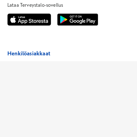
Lataa Terveystalo-sovellus
Avautuu uuteen ikkunaan
Avautuu uuteen ikkunaan
Henkilöasiakkaat
Hinnasto
Ajanvaraus
Toimipaikat
Asiantuntijat