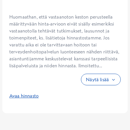
Huomaathan, että vastaanoton keston perusteella 
määrittyvään hinta-arvioon eivät sisälly esimerkiksi 
vastaanotolla tehtävät tutkimukset, lausunnot ja 
toimenpiteet, ks. lisätietoja hinnastostamme. Jos 
varattu aika ei ole tarvittavaan hoitoon tai 
terveydenhoitopalvelun luonteeseen nähden riittävä, 
asiantuntijamme keskustelevat kanssasi tarpeellisista 
lisäpalveluista ja niiden hinnasta. Ilmoitettu...
Näytä lisää
Avaa hinnasto