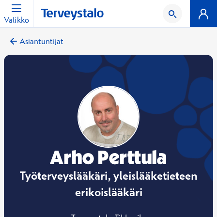
Valikko
Asiantuntijat
Arho Perttula
Työterveyslääkäri, yleislääketieteen
erikoislääkäri