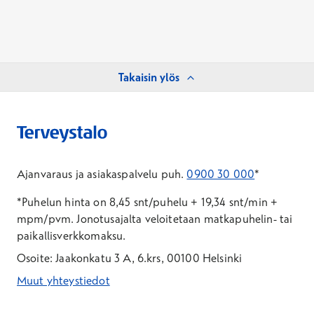
Takaisin ylös
Ajanvaraus ja asiakaspalvelu puh.
0900 30 000
*
*Puhelun hinta on 8,45 snt/puhelu + 19,34 snt/min +
mpm/pvm.
Jonotusajalta veloitetaan matkapuhelin- tai
paikallisverkkomaksu.
Osoite: Jaakonkatu 3 A, 6.krs, 00100 Helsinki
Muut yhteystiedot
*Puhelun hinta on 8,35 snt/puhelu + 19,33 snt/min + mpm/pvm
*Puhelun hinta on matkapuhelinliittymästä 8,35 snt/puhelu + 