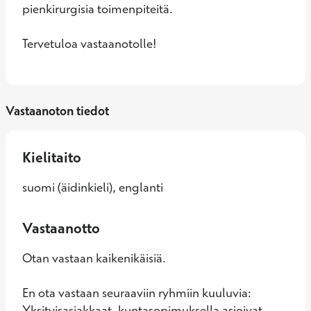
pienkirurgisia toimenpiteitä. 

Tervetuloa vastaanotolle!
Vastaanoton tiedot
Kielitaito
suomi (äidinkieli), englanti
Vastaanotto
Otan vastaan kaikenikäisiä.
En ota vastaan seuraaviin ryhmiin kuuluvia:
Yksityisasiakkaat, kuntasopimuksella asioivat.