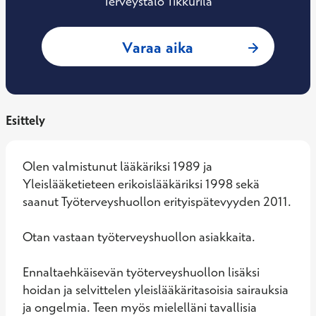
Terveystalo Tikkurila
: Arho Perttula, Ty
Varaa aika
Esittely
Olen valmistunut lääkäriksi 1989 ja 
Yleislääketieteen erikoislääkäriksi 1998 sekä 
saanut Työterveyshuollon erityispätevyyden 2011. 

Otan vastaan työterveyshuollon asiakkaita. 

Ennaltaehkäisevän työterveyshuollon lisäksi 
hoidan ja selvittelen yleislääkäritasoisia sairauksia 
ja ongelmia. Teen myös mielelläni tavallisia 