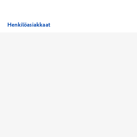
Avautuu uuteen ikkunaan
Avautuu uuteen ikkunaan
Henkilöasiakkaat
Hinnasto
Ajanvaraus
Toimipaikat
Asiantuntijat
Anna palautetta
Ajan peruutus