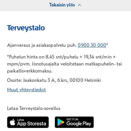
Takaisin ylös
Ajanvaraus ja asiakaspalvelu puh.
0900 30 000
*
*Puhelun hinta on 8,45 snt/puhelu + 19,34 snt/min +
mpm/pvm.
Jonotusajalta veloitetaan matkapuhelin- tai
paikallisverkkomaksu.
Osoite: Jaakonkatu 3 A, 6.krs, 00100 Helsinki
Muut yhteystiedot
*Puhelun hinta on 8,35 snt/puhelu + 19,33 snt/min + mpm/pvm
*Puhelun hinta on matkapuhelinliittymästä 8,35 snt/puhelu + 
Lataa Terveystalo-sovellus