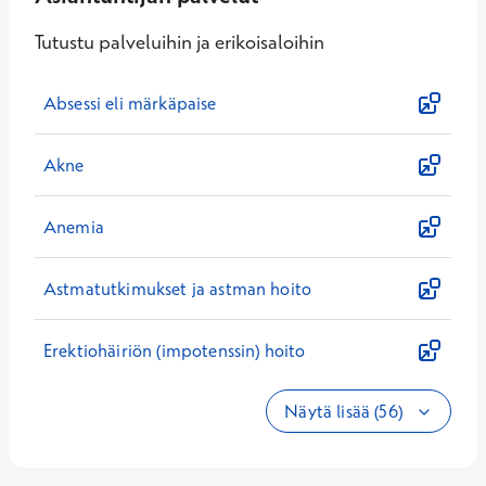
Tutustu palveluihin ja erikoisaloihin
Absessi eli märkäpaise
Akne
Anemia
Astmatutkimukset ja astman hoito
Erektiohäiriön (impotenssin) hoito
Näytä lisää (56)