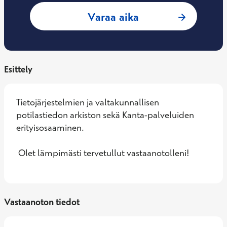
: Päivi Mäkelä-Ben
Varaa aika
Esittely
Tietojärjestelmien ja valtakunnallisen 
potilastiedon arkiston sekä Kanta-palveluiden 
erityisosaaminen.

 Olet lämpimästi tervetullut vastaanotolleni!
Vastaanoton tiedot