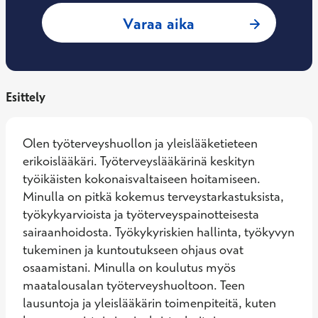
: Marjut Mäittälä,
Varaa aika
Esittely
Olen työterveyshuollon ja yleislääketieteen 
erikoislääkäri. Työterveyslääkärinä keskityn 
työikäisten kokonaisvaltaiseen hoitamiseen. 
Minulla on pitkä kokemus terveystarkastuksista, 
työkykyarvioista ja työterveyspainotteisesta 
sairaanhoidosta. Työkykyriskien hallinta, työkyvyn 
tukeminen ja kuntoutukseen ohjaus ovat 
osaamistani. Minulla on koulutus myös 
maatalousalan työterveyshuoltoon. Teen 
lausuntoja ja yleislääkärin toimenpiteitä, kuten 