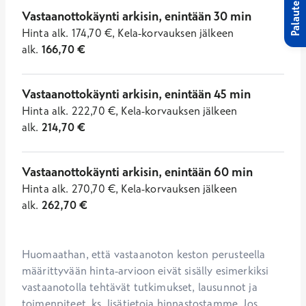
Palaute
Vastaanottokäynti arkisin, enintään 30 min
Hinta
alk.
174,70
€
,
Kela-korvauksen jälkeen
alk.
166,70
€
Vastaanottokäynti arkisin, enintään 45 min
Hinta
alk.
222,70
€
,
Kela-korvauksen jälkeen
alk.
214,70
€
Vastaanottokäynti arkisin, enintään 60 min
Hinta
alk.
270,70
€
,
Kela-korvauksen jälkeen
alk.
262,70
€
Huomaathan, että vastaanoton keston perusteella 
määrittyvään hinta-arvioon eivät sisälly esimerkiksi 
vastaanotolla tehtävät tutkimukset, lausunnot ja 
toimenpiteet, ks. lisätietoja hinnastostamme. Jos 