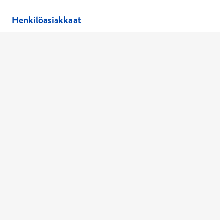
Henkilöasiakkaat
Hinnasto
Ajanvaraus
Toimipaikat
Asiantuntijat
Anna palautetta
Ajan peruutus
Kaikki palvelut