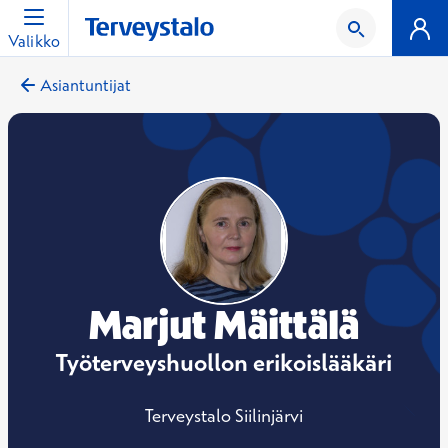
Valikko
Asiantuntijat
Marjut Mäittälä
Työterveyshuollon erikoislääkäri
Terveystalo Siilinjärvi