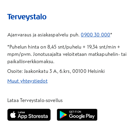
Ajanvaraus ja asiakaspalvelu puh.
0900 30 000
*
*Puhelun hinta on 8,45 snt/puhelu + 19,34 snt/min +
mpm/pvm.
Jonotusajalta veloitetaan matkapuhelin- tai
paikallisverkkomaksu.
Osoite: Jaakonkatu 3 A, 6.krs, 00100 Helsinki
Muut yhteystiedot
*Puhelun hinta on 8,35 snt/puhelu + 19,33 snt/min + mpm/pvm
*Puhelun hinta on matkapuhelinliittymästä 8,35 snt/puhelu + 
Lataa Terveystalo-sovellus
Avautuu uuteen ikkunaan
Avautuu uuteen ikkunaan