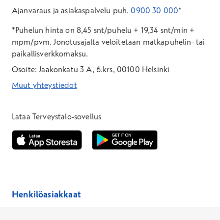
Ajanvaraus ja asiakaspalvelu puh.
0900 30 000
*
*Puhelun hinta on 8,45 snt/puhelu + 19,34 snt/min +
mpm/pvm.
Jonotusajalta veloitetaan matkapuhelin- tai
paikallisverkkomaksu.
Osoite: Jaakonkatu 3 A, 6.krs, 00100 Helsinki
Muut yhteystiedot
*Puhelun hinta on 8,35 snt/puhelu + 19,33 snt/min + mpm/pvm
*Puhelun hinta on matkapuhelinliittymästä 8,35 snt/puhelu + 
Lataa Terveystalo-sovellus
Avautuu uuteen ikkunaan
Avautuu uuteen ikkunaan
Henkilöasiakkaat
Hinnasto