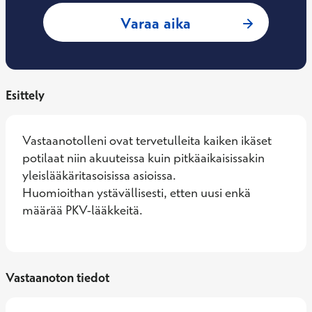
: Miikka Lohimäki,
Varaa aika
Esittely
Vastaanotolleni ovat tervetulleita kaiken ikäset 
potilaat niin akuuteissa kuin pitkäaikaisissakin 
yleislääkäritasoisissa asioissa. 

Huomioithan ystävällisesti, etten uusi enkä 
määrää PKV-lääkkeitä.
Vastaanoton tiedot