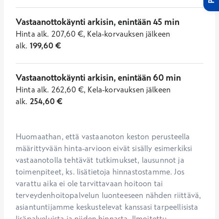
Vastaanottokäynti arkisin, enintään 45 min
Hinta
alk.
207,60
€
,
Kela-korvauksen jälkeen
alk.
199,60
€
Vastaanottokäynti arkisin, enintään 60 min
Hinta
alk.
262,60
€
,
Kela-korvauksen jälkeen
alk.
254,60
€
Huomaathan, että vastaanoton keston perusteella 
määrittyvään hinta-arvioon eivät sisälly esimerkiksi 
vastaanotolla tehtävät tutkimukset, lausunnot ja 
toimenpiteet, ks. lisätietoja hinnastostamme. Jos 
varattu aika ei ole tarvittavaan hoitoon tai 
terveydenhoitopalvelun luonteeseen nähden riittävä, 
asiantuntijamme keskustelevat kanssasi tarpeellisista 
lisäpalveluista ja niiden hinnasta. Ilmoitettu...