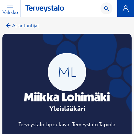
Valikko
Asiantuntijat
Miikka Lohimäki
Yleislääkäri
Terveystalo Lippulaiva, Terveystalo Tapiola