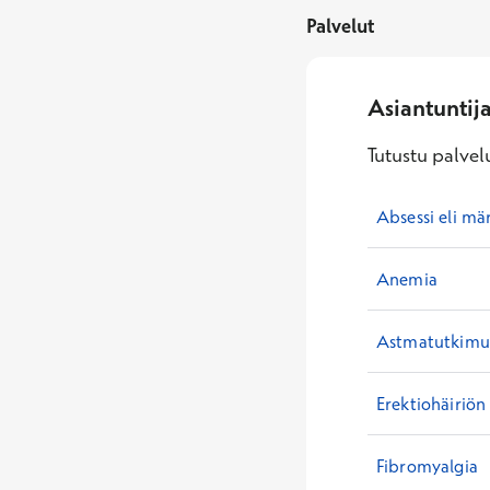
Palvelut
Asiantuntij
Tutustu palvelu
Absessi eli mä
Anemia
Astmatutkimuk
Erektiohäiriön
Fibromyalgia