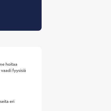
eislääkäri
e hoitaa 
vaadi fyysisiä 


ita eri 