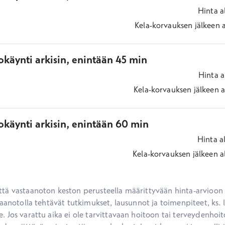
Hinta
a
Kela-korvauksen jälkeen
käynti arkisin, enintään 45 min
Hinta
a
Kela-korvauksen jälkeen
a
okäynti arkisin, enintään 60 min
Hinta
a
Kela-korvauksen jälkeen
a
ä vastaanoton keston perusteella määrittyvään hinta-arvioon ei
aanotolla tehtävät tutkimukset, lausunnot ja toimenpiteet, ks. li
 Jos varattu aika ei ole tarvittavaan hoitoon tai terveydenhoit