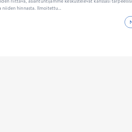
den riittävä, asiantuntijamme keskustelevat kanssasi tarpeellisi
a niiden hinnasta. Ilmoitettu...
N