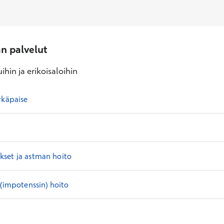
an palvelut
ihin ja erikoisaloihin
rkäpaise
set ja astman hoito
 (impotenssin) hoito