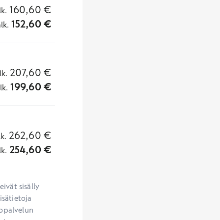
160,60
€
lk.
152,60
€
alk.
207,60
€
lk.
199,60
€
lk.
262,60
€
lk.
254,60
€
lk.
vät sisälly 
sätietoja 
opalvelun 