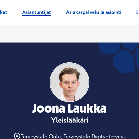
ikat
Asiantuntijat
Asiakaspalvelu ja asiointi
L
Joona Laukka
Yleislääkäri
Terveystalo Oulu, Terveystalo Digityöterveys