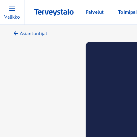
Palvelut
Toimipa
Valikko
Asiantuntijat