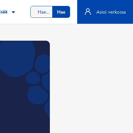
isää
Hae
Asioi verkossa