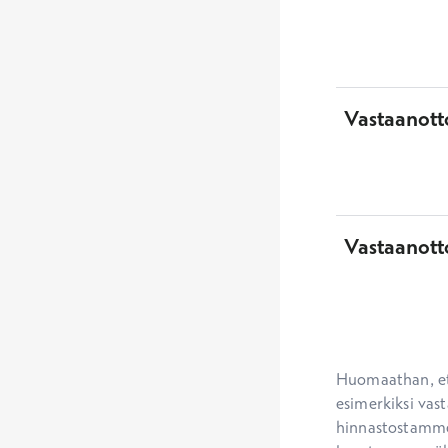
Vastaanotto
Vastaanott
Huomaathan, ett
esimerkiksi vast
hinnastostamme.