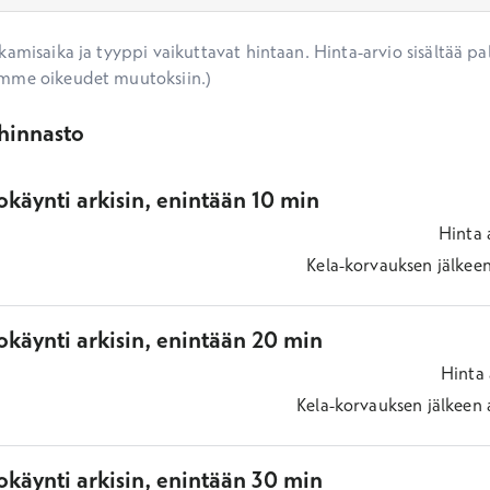
amisaika ja tyyppi vaikuttavat hintaan. Hinta-arvio sisältää pal
mme oikeudet muutoksiin.)
ihinnasto
käynti arkisin, enintään 10 min
Hinta
Kela-korvauksen jälkee
okäynti arkisin, enintään 20 min
Hinta
Kela-korvauksen jälkeen
okäynti arkisin, enintään 30 min