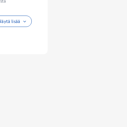
sta 
äytä lisää