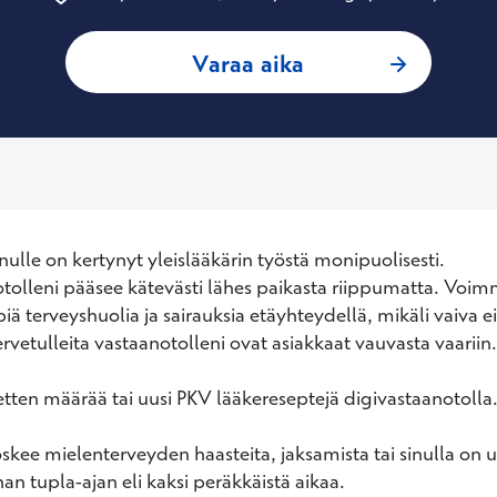
: Joona Laukka, Yl
Varaa aika
lle on kertynyt yleislääkärin työstä monipuolisesti. 
olleni pääsee kätevästi lähes paikasta riippumatta. Voimm
ä terveyshuolia ja sairauksia etäyhteydellä, mikäli vaiva ei 
rvetulleita vastaanotolleni ovat asiakkaat vauvasta vaariin.

en määrää tai uusi PKV lääkereseptejä digivastaanotolla.
oskee mielenterveyden haasteita, jaksamista tai sinulla on use
han tupla-ajan eli kaksi peräkkäistä aikaa.