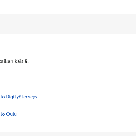
aikenikäisiä.
alo Digityöterveys
alo Oulu