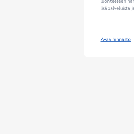
luonteeseen näh
lisäpalveluista j
Avaa hinnasto