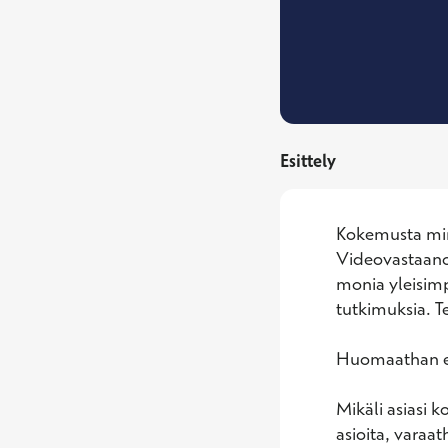
Esittely
Kokemusta minu
Videovastaanot
monia yleisimpi
tutkimuksia. Te
Huomaathan ett
Mikäli asiasi k
asioita, varaat