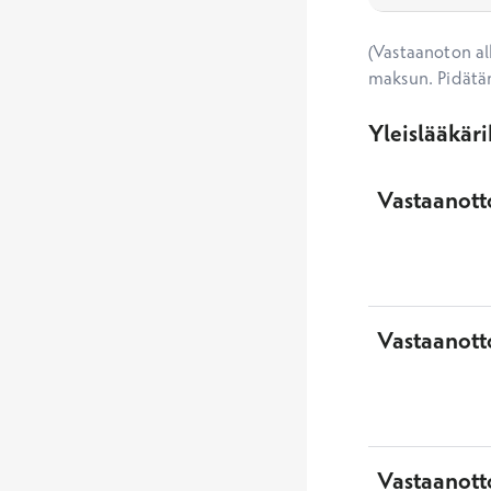
(Vastaanoton alk
maksun. Pidätä
Yleislääkär
Vastaanotto
Vastaanott
Vastaanott