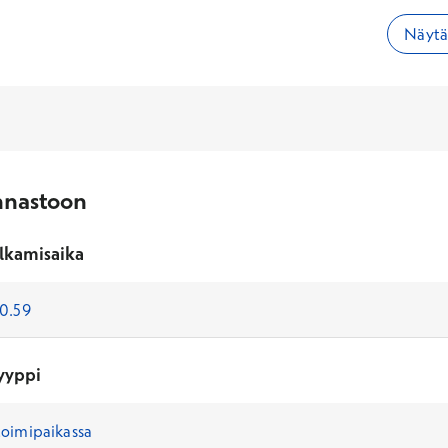
Näytä 
nnastoon
lkamisaika
yyppi