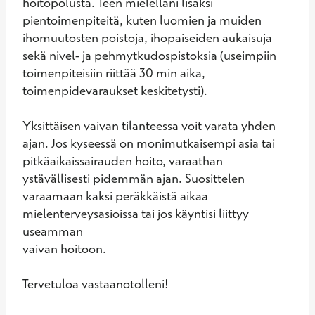
hoitopolusta. Teen mielelläni lisäksi 
pientoimenpiteitä, kuten luomien ja muiden 
ihomuutosten poistoja, ihopaiseiden aukaisuja 
sekä nivel- ja pehmytkudospistoksia (useimpiin 
toimenpiteisiin riittää 30 min aika, 
toimenpidevaraukset keskitetysti).

Yksittäisen vaivan tilanteessa voit varata yhden 
ajan. Jos kyseessä on monimutkaisempi asia tai 
pitkäaikaissairauden hoito, varaathan 
ystävällisesti pidemmän ajan. Suosittelen 
varaamaan kaksi peräkkäistä aikaa 
mielenterveysasioissa tai jos käyntisi liittyy 
useamman

vaivan hoitoon. 

Tervetuloa vastaanotolleni!