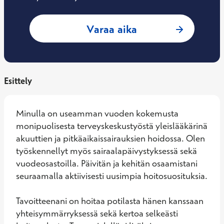
: Johannes Louhi, 
Varaa aika
Esittely
Minulla on useamman vuoden kokemusta 
monipuolisesta terveyskeskustyöstä yleislääkärinä 
akuuttien ja pitkäaikaissairauksien hoidossa. Olen 
työskennellyt myös sairaalapäivystyksessä sekä 
vuodeosastoilla. Päivitän ja kehitän osaamistani 
seuraamalla aktiivisesti uusimpia hoitosuosituksia. 

Tavoitteenani on hoitaa potilasta hänen kanssaan 
yhteisymmärryksessä sekä kertoa selkeästi 