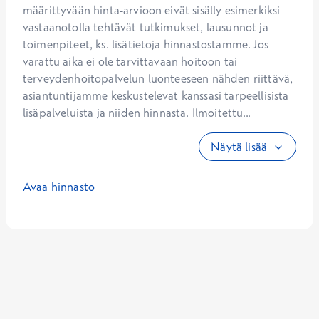
määrittyvään hinta-arvioon eivät sisälly esimerkiksi 
vastaanotolla tehtävät tutkimukset, lausunnot ja 
toimenpiteet, ks. lisätietoja hinnastostamme. Jos 
varattu aika ei ole tarvittavaan hoitoon tai 
terveydenhoitopalvelun luonteeseen nähden riittävä, 
asiantuntijamme keskustelevat kanssasi tarpeellisista 
lisäpalveluista ja niiden hinnasta. Ilmoitettu...
Näytä lisää
Avaa hinnasto