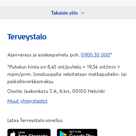
Takaisin ylös
Ajanvaraus ja asiakaspalvelu puh.
0900 30 000
*
*Puhelun hinta on 8,45 snt/puhelu + 19,34 snt/min +
mpm/pvm.
Jonotusajalta veloitetaan matkapuhelin- tai
paikallisverkkomaksu.
Osoite: Jaakonkatu 3 A, 6.krs, 00100 Helsinki
Muut yhteystiedot
*Puhelun hinta on 8,35 snt/puhelu + 19,33 snt/min + mpm/pvm
*Puhelun hinta on matkapuhelinliittymästä 8,35 snt/puhelu + 
Lataa Terveystalo-sovellus