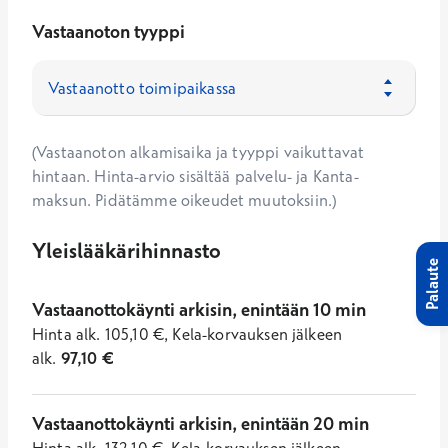
Vastaanoton tyyppi
(Vastaanoton alkamisaika ja tyyppi vaikuttavat
hintaan. Hinta-arvio sisältää palvelu- ja Kanta-
maksun. Pidätämme oikeudet muutoksiin.)
Yleislääkärihinnasto
Palaute
Vastaanottokäynti arkisin, enintään 10 min
Hinta
alk.
105,10
€
,
Kela-korvauksen jälkeen
alk.
97,10
€
Vastaanottokäynti arkisin, enintään 20 min