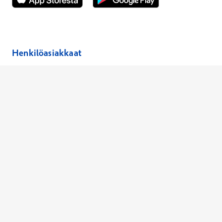
Avautuu uuteen ikkunaan
Avautuu uuteen ikkunaan
Henkilöasiakkaat
Hinnasto
Ajanvaraus
Toimipaikat
Asiantuntijat
Anna palautetta
Ajan peruutus