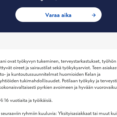
: Heikki Laakkonen
Varaa aika
tani ovat työkyvyn tukeminen, terveystarkastukset, työhön 
iittyvät oireet ja sairaustilat sekä työkykyarviot. Teen asiakas
ito- ja kuntoutussuunnitelmat huomioiden Kelan ja 
htiöiden tukimahdollisuudet. Potilaan työkyky ja terveysti
konaisvaltaisesti pyrkien avoimeen ja hyvään vuorovaikut
 16 vuotiaita ja työikäisiä.

 seuraaviin ryhmiin kuuluvia: Yksityisasiakkaat tai muut kui