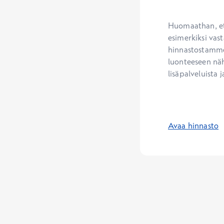
Huomaathan, ett
esimerkiksi vast
hinnastostamme.
luonteeseen näh
lisäpalveluista j
Avaa hinnasto