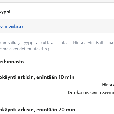
yyppi
amisaika ja tyyppi vaikuttavat hintaan. Hinta-arvio sisältää pal
mme oikeudet muutoksiin.)
ärihinnasto
käynti arkisin, enintään 10 min
Hinta
Kela-korvauksen jälkeen
a
okäynti arkisin, enintään 20 min