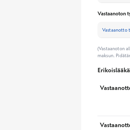
Vastaanoton t
(Vastaanoton alk
maksun. Pidätä
Erikoislääk
Vastaanotto
Vastaanott