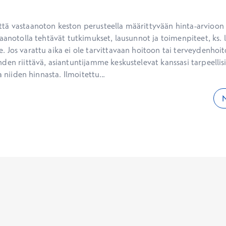
ä vastaanoton keston perusteella määrittyvään hinta-arvioon ei
aanotolla tehtävät tutkimukset, lausunnot ja toimenpiteet, ks. li
 Jos varattu aika ei ole tarvittavaan hoitoon tai terveydenhoit
den riittävä, asiantuntijamme keskustelevat kanssasi tarpeellisi
a niiden hinnasta. Ilmoitettu...
N