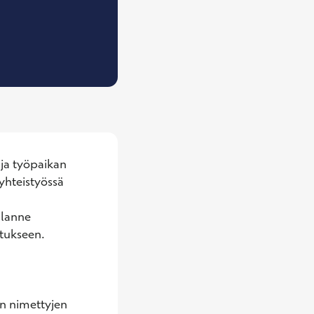
, Työterveyshuollon ja yleislääketieteen erikois
ja työpaikan 
yhteistyössä 
lanne 
ukseen.

n nimettyjen 