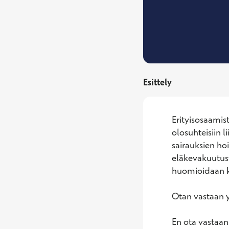
Esittely
Erityisosaamis
olosuhteisiin l
sairauksien ho
eläkevakuutusy
huomioidaan ko
Otan vastaan yli
En ota vastaan