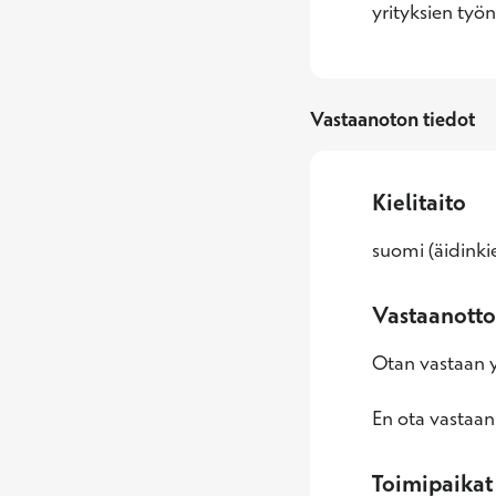
yrityksien työn
Vastaanoton tiedot
Kielitaito
suomi (äidinkie
Vastaanotto
Otan vastaan yl
En ota vastaan
Toimipaikat