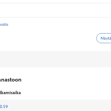
hoito
Näytä
nnastoon
lkamisaika