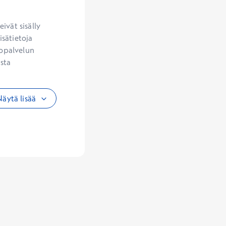
vät sisälly 
sätietoja 
opalvelun 
sta 
äytä lisää