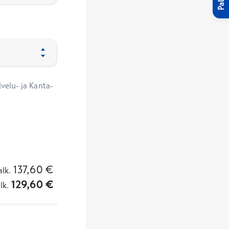
velu- ja Kanta-
137,60
€
alk.
129,60
€
lk.