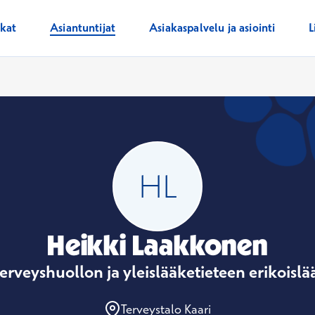
ikat
Asiantuntijat
Asiakaspalvelu ja asiointi
L
Heikki Laakkonen
erveyshuollon ja yleislääketieteen erikoislä
Terveystalo Kaari