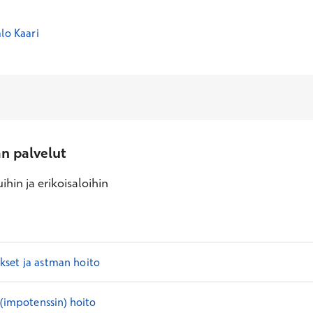
lo Kaari
an palvelut
ihin ja erikoisaloihin
set ja astman hoito
 (impotenssin) hoito