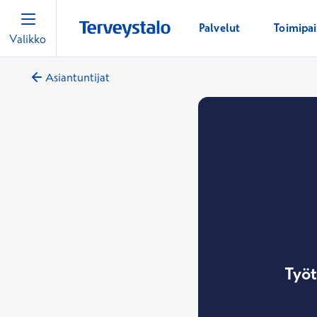
Palvelut
Toimipa
Valikko
Asiantuntijat
Työt