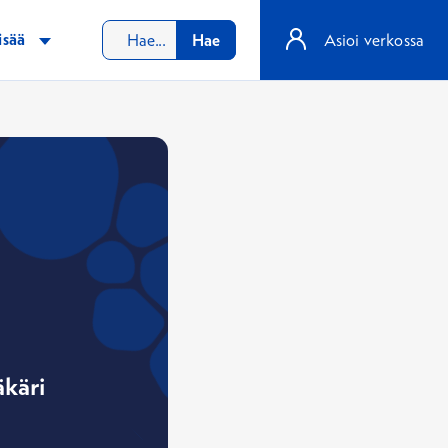
isää
Hae
Asioi verkossa
äkäri