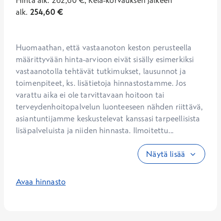
Hinta
alk.
262,60
€
,
Kela-korvauksen jälkeen
alk.
254,60
€
Huomaathan, että vastaanoton keston perusteella 
määrittyvään hinta-arvioon eivät sisälly esimerkiksi 
vastaanotolla tehtävät tutkimukset, lausunnot ja 
toimenpiteet, ks. lisätietoja hinnastostamme. Jos 
varattu aika ei ole tarvittavaan hoitoon tai 
terveydenhoitopalvelun luonteeseen nähden riittävä, 
asiantuntijamme keskustelevat kanssasi tarpeellisista 
lisäpalveluista ja niiden hinnasta. Ilmoitettu...
Näytä lisää
Avaa hinnasto