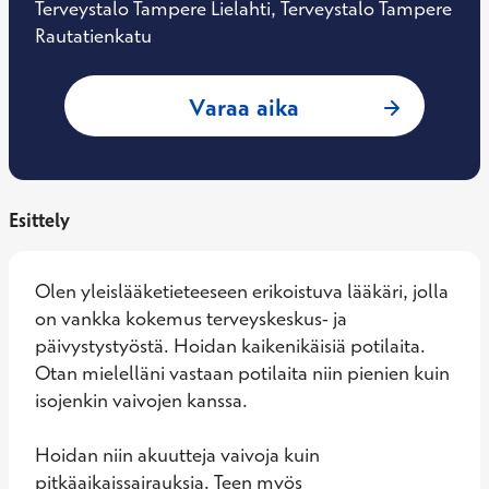
Terveystalo Tampere Lielahti, Terveystalo Tampere
Rautatienkatu
: Sanna-Maria Koti
Varaa aika
Esittely
Olen yleislääketieteeseen erikoistuva lääkäri, jolla 
on vankka kokemus terveyskeskus- ja 
päivystystyöstä. Hoidan kaikenikäisiä potilaita. 
Otan mielelläni vastaan potilaita niin pienien kuin 
isojenkin vaivojen kanssa.

Hoidan niin akuutteja vaivoja kuin 
pitkäaikaissairauksia. Teen myös 