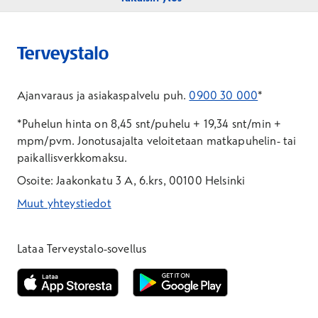
Ajanvaraus ja asiakaspalvelu puh.
0900 30 000
*
*Puhelun hinta on 8,45 snt/puhelu + 19,34 snt/min +
mpm/pvm.
Jonotusajalta veloitetaan matkapuhelin- tai
paikallisverkkomaksu.
Osoite: Jaakonkatu 3 A, 6.krs, 00100 Helsinki
Muut yhteystiedot
*Puhelun hinta on 8,35 snt/puhelu + 19,33 snt/min + mpm/pvm
*Puhelun hinta on matkapuhelinliittymästä 8,35 snt/puhelu + 
Lataa Terveystalo-sovellus
Avautuu uuteen ikkunaan
Avautuu uuteen ikkunaan