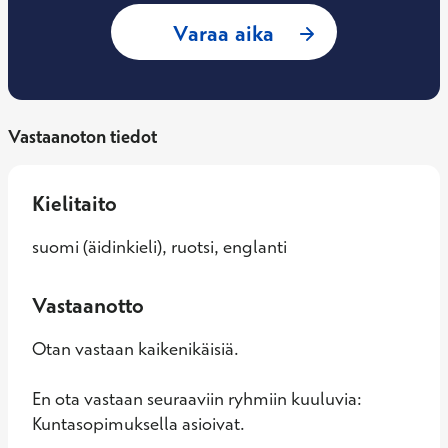
: Maria Kilgast, Yl
Varaa aika
Vastaanoton tiedot
Kielitaito
suomi (äidinkieli), ruotsi, englanti
Vastaanotto
Otan vastaan kaikenikäisiä.
En ota vastaan seuraaviin ryhmiin kuuluvia:
Kuntasopimuksella asioivat.