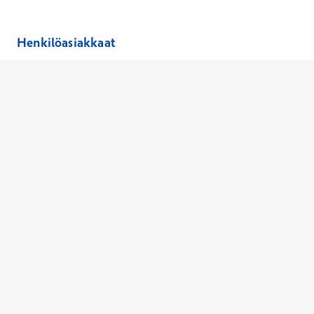
Henkilöasiakkaat
Hinnasto
Ajanvaraus
Toimipaikat
Asiantuntijat
Anna palautetta
Ajan peruutus