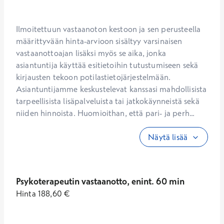
Ilmoitettuun vastaanoton kestoon ja sen perusteella 
määrittyvään hinta-arvioon sisältyy varsinaisen 
vastaanottoajan lisäksi myös se aika, jonka 
asiantuntija käyttää esitietoihin tutustumiseen sekä 
kirjausten tekoon potilastietojärjestelmään. 
Asiantuntijamme keskustelevat kanssasi mahdollisista 
tarpeellisista lisäpalveluista tai jatkokäynneistä sekä 
niiden hinnoista. Huomioithan, että pari- ja perh...
Näytä lisää
Psykoterapeutin vastaanotto, enint. 60 min
Hinta
188,60
€