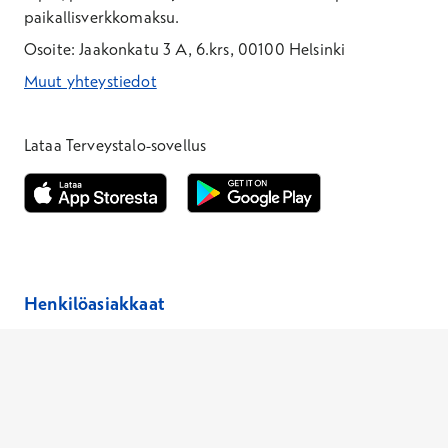
paikallisverkkomaksu.
Osoite: Jaakonkatu 3 A, 6.krs, 00100 Helsinki
Muut yhteystiedot
*Puhelun hinta on 8,35 snt/puhelu + 19,33 snt/min + mpm/pvm
*Puhelun hinta on matkapuhelinliittymästä 8,35 snt/puhelu + 
Lataa Terveystalo-sovellus
Avautuu uuteen ikkunaan
Avautuu uuteen ikkunaan
Henkilöasiakkaat
Hinnasto
Ajanvaraus