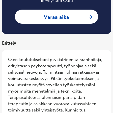
Terveystalo Oulu
: Mailis Karlsson,
Varaa aika
Esittely
Olen koulutukseltani psykiatrinen sairaanhoitaja, 
erityistason psykoterapeutti, työnohjaaja sekä 
seksuaalineuvoja. Toimintaani ohjaa ratkaisu- ja 
voimavarakeskeisyys. Pitkän työkokemuksen ja 
koulutusten myötä sovellan työskentelyssäni 
myös muita menetelmiä ja tekniikoita. 
Terapiasuhteessa olennaisimpana pidän 
terapeutin ja asiakkaan vuorovaikutussuhteen 
toimivuutta sekä yhteistyötä. Kunnioitus, 