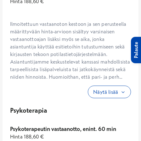
Hinta
188,60
€
Ilmoitettuun vastaanoton kestoon ja sen perusteella 
määrittyvään hinta-arvioon sisältyy varsinaisen 
vastaanottoajan lisäksi myös se aika, jonka 
Palaute
asiantuntija käyttää esitietoihin tutustumiseen sekä 
kirjausten tekoon potilastietojärjestelmään. 
Asiantuntijamme keskustelevat kanssasi mahdollisista 
tarpeellisista lisäpalveluista tai jatkokäynneistä sekä 
niiden hinnoista. Huomioithan, että pari- ja perh...
Näytä lisää
Psykoterapia
Psykoterapeutin vastaanotto, enint. 60 min
Hinta
188,60
€