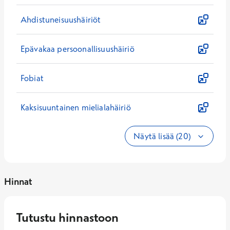
Ahdistuneisuushäiriöt
Epävakaa persoonallisuushäiriö
Fobiat
Kaksisuuntainen mielialahäiriö
Näytä lisää (20)
Hinnat
Tutustu hinnastoon