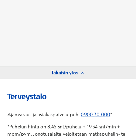
Takaisin ylös
Ajanvaraus ja asiakaspalvelu puh.
0900 30 000
*
*Puhelun hinta on 8,45 snt/puhelu + 19,34 snt/min +
mpm/pvm.
Jonotusajalta veloitetaan matkapuhelin- tai