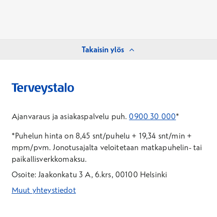
Takaisin ylös
Ajanvaraus ja asiakaspalvelu puh.
0900 30 000
*
*Puhelun hinta on 8,45 snt/puhelu + 19,34 snt/min +
mpm/pvm.
Jonotusajalta veloitetaan matkapuhelin- tai
paikallisverkkomaksu.
Osoite: Jaakonkatu 3 A, 6.krs, 00100 Helsinki
Muut yhteystiedot
*Puhelun hinta on 8,35 snt/puhelu + 19,33 snt/min + mpm/pvm
*Puhelun hinta on matkapuhelinliittymästä 8,35 snt/puhelu + 