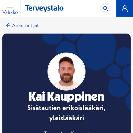
Valikko
Asiantuntijat
Kai Kauppinen
Sisätautien erikoislääkäri,
yleislääkäri