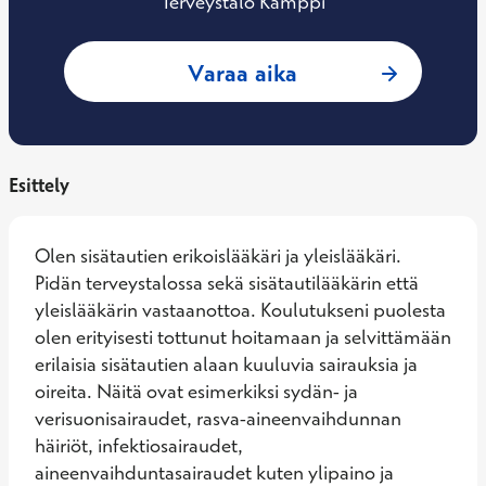
Terveystalo Kamppi
: Kai Kauppinen, Si
Varaa aika
Esittely
Olen sisätautien erikoislääkäri ja yleislääkäri. 
Pidän terveystalossa sekä sisätautilääkärin että 
yleislääkärin vastaanottoa. Koulutukseni puolesta 
olen erityisesti tottunut hoitamaan ja selvittämään 
erilaisia sisätautien alaan kuuluvia sairauksia ja 
oireita. Näitä ovat esimerkiksi sydän- ja 
verisuonisairaudet, rasva-aineenvaihdunnan 
häiriöt, infektiosairaudet, 
aineenvaihduntasairaudet kuten ylipaino ja 