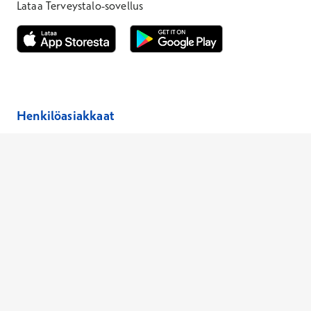
Lataa Terveystalo-sovellus
Avautuu uuteen ikkunaan
Avautuu uuteen ikkunaan
Henkilöasiakkaat
Hinnasto
Ajanvaraus
Toimipaikat
Asiantuntijat
Anna palautetta