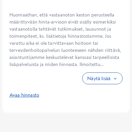
Huomaathan, että vastaanoton keston perusteella 
määrittyvään hinta-arvioon eivät sisälly esimerkiksi 
vastaanotolla tehtävät tutkimukset, lausunnot ja 
toimenpiteet, ks. lisätietoja hinnastostamme. Jos 
varattu aika ei ole tarvittavaan hoitoon tai 
terveydenhoitopalvelun luonteeseen nähden riittävä, 
asiantuntijamme keskustelevat kanssasi tarpeellisista 
lisäpalveluista ja niiden hinnasta. Ilmoitettu...
Näytä lisää
Avaa hinnasto