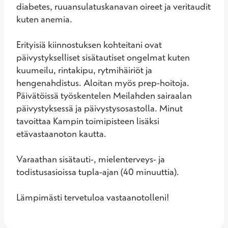
diabetes, ruuansulatuskanavan oireet ja veritaudit 
kuten anemia.

Erityisiä kiinnostuksen kohteitani ovat 
päivystykselliset sisätautiset ongelmat kuten 
kuumeilu, rintakipu, rytmihäiriöt ja 
hengenahdistus. Aloitan myös prep-hoitoja. 
Päivätöissä työskentelen Meilahden sairaalan 
päivystyksessä ja päivystysosastolla. Minut 
tavoittaa Kampin toimipisteen lisäksi 
etävastaanoton kautta.

Varaathan sisätauti-, mielenterveys- ja 
todistusasioissa tupla-ajan (40 minuuttia).

Lämpimästi tervetuloa vastaanotolleni!