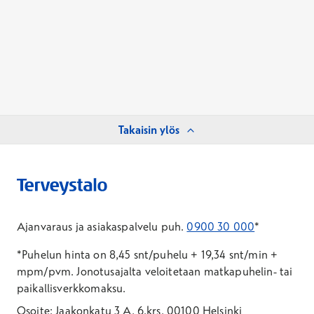
Takaisin ylös
Ajanvaraus ja asiakaspalvelu puh.
0900 30 000
*
*Puhelun hinta on 8,45 snt/puhelu + 19,34 snt/min +
mpm/pvm.
Jonotusajalta veloitetaan matkapuhelin- tai
paikallisverkkomaksu.
Osoite: Jaakonkatu 3 A, 6.krs, 00100 Helsinki