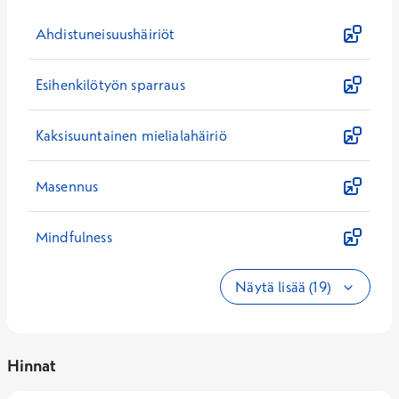
Ahdistuneisuushäiriöt
Esihenkilötyön sparraus
Kaksisuuntainen mielialahäiriö
Masennus
Mindfulness
Näytä lisää (19)
Hinnat