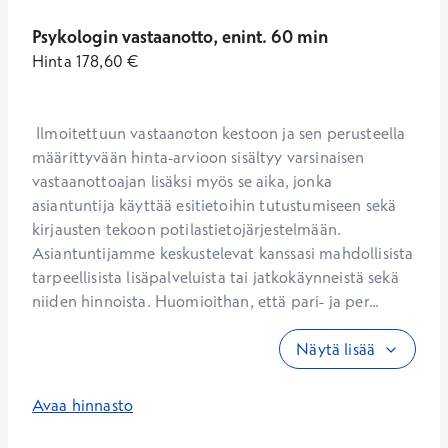
Psykologin vastaanotto, enint. 60 min
Hinta
178,60
€
 Ilmoitettuun vastaanoton kestoon ja sen perusteella 
määrittyvään hinta-arvioon sisältyy varsinaisen 
vastaanottoajan lisäksi myös se aika, jonka 
asiantuntija käyttää esitietoihin tutustumiseen sekä 
kirjausten tekoon potilastietojärjestelmään. 
Asiantuntijamme keskustelevat kanssasi mahdollisista 
tarpeellisista lisäpalveluista tai jatkokäynneistä sekä 
niiden hinnoista. Huomioithan, että pari- ja per...
Näytä lisää
Avaa hinnasto