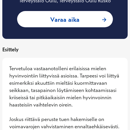
Terveystalo Oulu, Terveystalo Oulu Rusko
: Jeppe Komulaine
Varaa aika
Esittely
Tervetuloa vastaanotolleni erilaisissa mielen 
hyvinvointiin liittyvissä asioissa. Tarpeesi voi liittyä 
esimerkiksi akuuttiin mieltäsi kuormittavaan 
seikkaan, tasapainon löytämiseen kohtaamissasi 
kriiseissä tai pitkäaikaisiin mielen hyvinvoinnin 
haasteisiin vaihtelevin oirein. 

Joskus riittävä peruste tuen hakemiselle on 
voimavarojen vahvistaminen ennaltaehkäisevästi. 