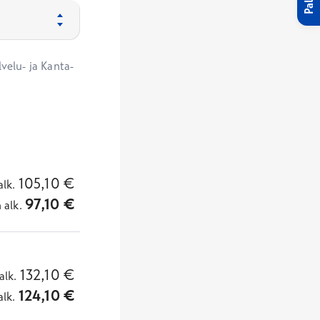
velu- ja Kanta-
105,10
€
alk.
97,10
€
n
alk.
132,10
€
alk.
124,10
€
alk.