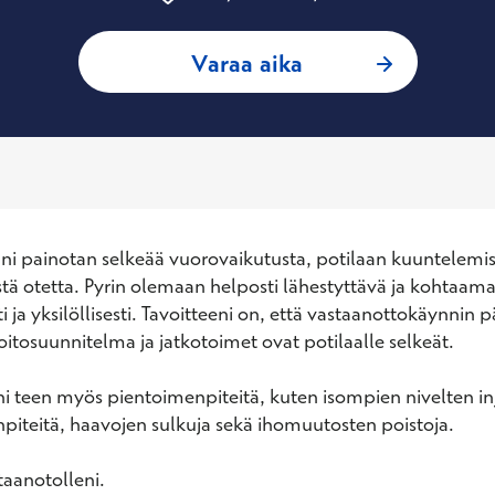
: Jaakko Kauhanen,
Varaa aika
ni painotan selkeää vuorovaikutusta, potilaan kuuntelemist
stä otetta. Pyrin olemaan helposti lähestyttävä ja kohtaama
i ja yksilöllisesti. Tavoitteeni on, että vastaanottokäynnin p
oitosuunnitelma ja jatkotoimet ovat potilaalle selkeät.

i teen myös pientoimenpiteitä, kuten isompien nivelten inje
piteitä, haavojen sulkuja sekä ihomuutosten poistoja.

taanotolleni.