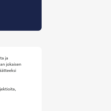
 Yleislääkäri
a ja 
an jokaisen 
äätteeksi 
ktioita, 