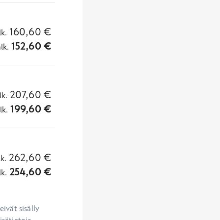
160,60
€
lk.
152,60
€
alk.
207,60
€
lk.
199,60
€
lk.
262,60
€
lk.
254,60
€
lk.
vät sisälly 