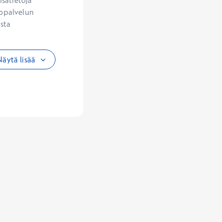
sätietoja 
opalvelun 
sta 
äytä lisää