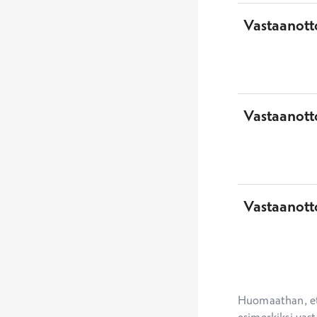
Vastaanott
Vastaanotto
Vastaanott
Huomaathan, ett