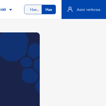
isää
Hae
Asioi verkossa