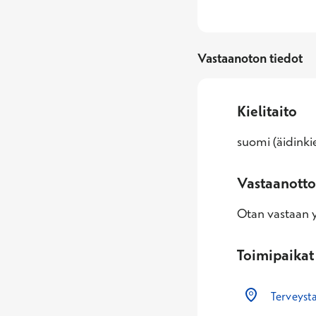
Vastaanoton tiedot
Kielitaito
suomi (äidinkie
Vastaanotto
Otan vastaan yl
Toimipaikat
Terveyst