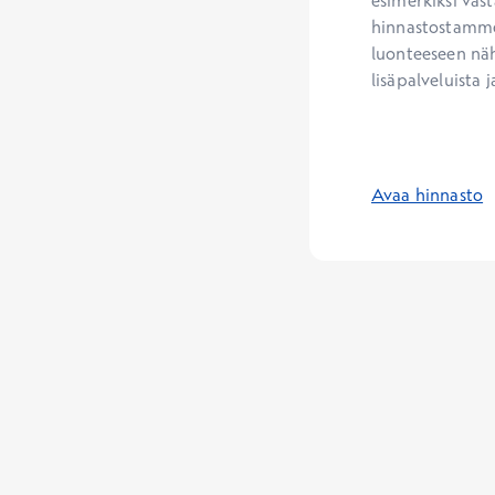
esimerkiksi vast
hinnastostamme.
luonteeseen näh
lisäpalveluista j
Avaa hinnasto