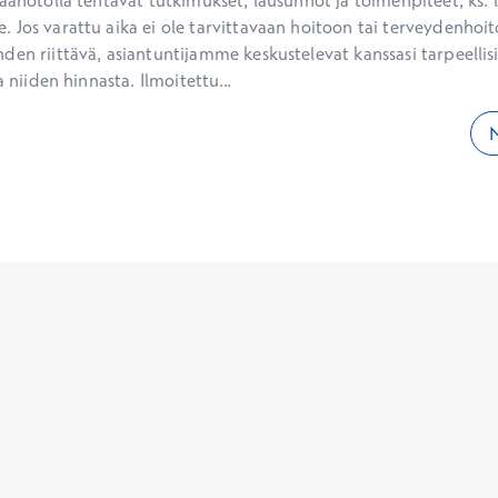
aanotolla tehtävät tutkimukset, lausunnot ja toimenpiteet, ks. li
 Jos varattu aika ei ole tarvittavaan hoitoon tai terveydenhoit
den riittävä, asiantuntijamme keskustelevat kanssasi tarpeellisi
a niiden hinnasta. Ilmoitettu...
N