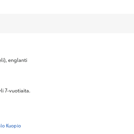
li), englanti
i 7-vuotiaita.
alo Kuopio