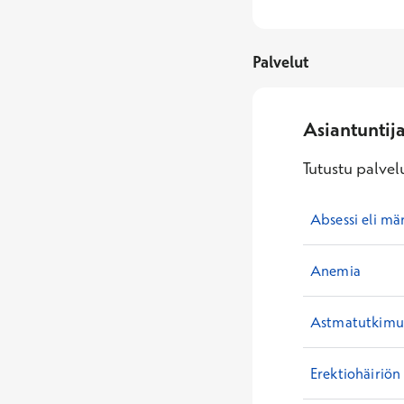
Palvelut
Asiantuntij
Tutustu palvelu
Absessi eli mä
Anemia
Astmatutkimuk
Erektiohäiriön