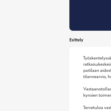
Esittely
Työskentelyssä
ratkaisukeskei
potilaan aidost
tilannearvio, h
Vastaanotollan
kynsien toimen
Tervetuloa vas