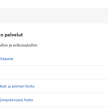
an palvelut
ihin ja erikoisaloihin
rkäpaise
set ja astman hoito
 (impotenssin) hoito