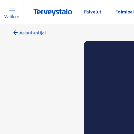
Palvelut
Toimipa
Valikko
Asiantuntijat