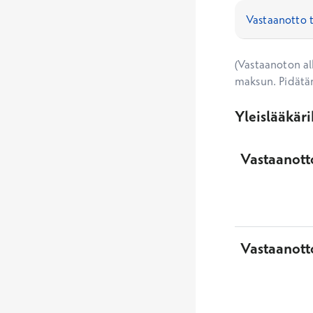
(Vastaanoton alk
maksun. Pidätä
Yleislääkär
Vastaanotto
Vastaanott