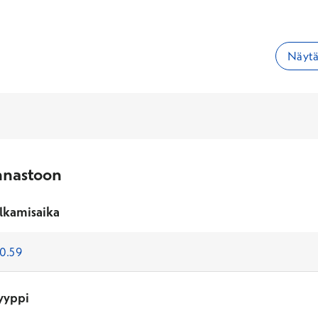
Näytä 
nnastoon
lkamisaika
yyppi