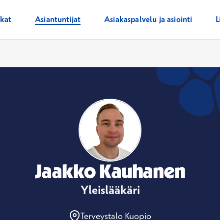
ikat
Asiantuntijat
Asiakaspalvelu ja asiointi
L
Jaakko Kauhanen
Yleislääkäri
Terveystalo Kuopio