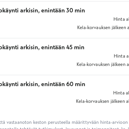
okäynti arkisin, enintään 30 min
Hinta
a
Kela-korvauksen jälkeen
käynti arkisin, enintään 45 min
Hinta
a
Kela-korvauksen jälkeen
a
okäynti arkisin, enintään 60 min
Hinta
a
Kela-korvauksen jälkeen
a
ä vastaanoton keston perusteella määrittyvään hinta-arvioon ei