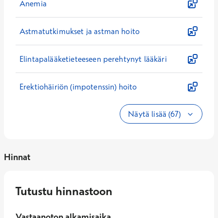
Anemia
Astmatutkimukset ja astman hoito
Elintapalääketieteeseen perehtynyt lääkäri
Erektiohäiriön (impotenssin) hoito
Näytä lisää (67)
Hinnat
Tutustu hinnastoon
Vastaanoton alkamisaika