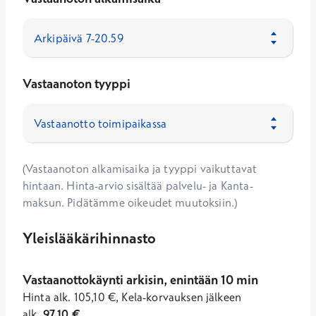
Vastaanoton tyyppi
(Vastaanoton alkamisaika ja tyyppi vaikuttavat
hintaan. Hinta-arvio sisältää palvelu- ja Kanta-
maksun. Pidätämme oikeudet muutoksiin.)
Yleislääkärihinnasto
Vastaanottokäynti arkisin, enintään 10 min
Hinta
alk.
105,10
€
,
Kela-korvauksen jälkeen
alk.
97,10
€