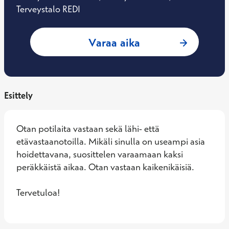
Terveystalo REDI
: Eva Jåfs, Yleislää
Varaa aika
Esittely
Otan potilaita vastaan sekä lähi- että 
etävastaanotoilla. Mikäli sinulla on useampi asia 
hoidettavana, suosittelen varaamaan kaksi 
peräkkäistä aikaa. Otan vastaan kaikenikäisiä. 

Tervetuloa!