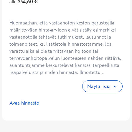
alk.
254,60
€
Huomaathan, että vastaanoton keston perusteella 
määrittyvään hinta-arvioon eivät sisälly esimerkiksi 
vastaanotolla tehtävät tutkimukset, lausunnot ja 
toimenpiteet, ks. lisätietoja hinnastostamme. Jos 
varattu aika ei ole tarvittavaan hoitoon tai 
terveydenhoitopalvelun luonteeseen nähden riittävä, 
asiantuntijamme keskustelevat kanssasi tarpeellisista 
lisäpalveluista ja niiden hinnasta. Ilmoitettu...
Näytä lisää
Avaa hinnasto