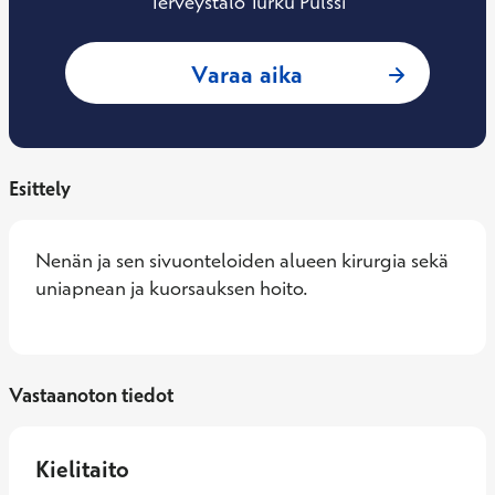
Terveystalo Turku Pulssi
: Perttu Halme, Ko
Varaa aika
Esittely
Nenän ja sen sivuonteloiden alueen kirurgia sekä 
uniapnean ja kuorsauksen hoito.
Vastaanoton tiedot
Kielitaito