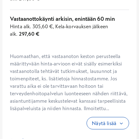
Vastaanottokäynti arkisin, enintään 60 min
Hinta
alk.
305,60
€
,
Kela-korvauksen jälkeen
alk.
297,60
€
Huomaathan, että vastaanoton keston perusteella 
määrittyvään hinta-arvioon eivät sisälly esimerkiksi 
vastaanotolla tehtävät tutkimukset, lausunnot ja 
toimenpiteet, ks. lisätietoja hinnastostamme. Jos 
varattu aika ei ole tarvittavaan hoitoon tai 
terveydenhoitopalvelun luonteeseen nähden riittävä, 
asiantuntijamme keskustelevat kanssasi tarpeellisista 
lisäpalveluista ja niiden hinnasta. Ilmoitettu...
Näytä lisää