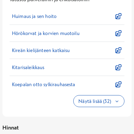
Huimaus ja sen hoito
Hörökorvat ja korvien muotoilu
Kireän kielijänteen katkaisu
Kitarisaleikkaus
Koepalan otto sylkirauhasesta
Näytä lisää (32)
Hinnat