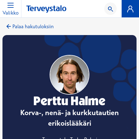
Valikko
Palaa hakutuloksiin
Perttu Halme
Korva-, nenä- ja kurkkutautien
erikoislääkäri