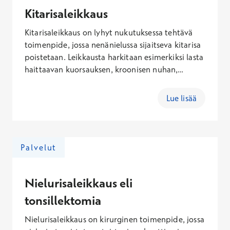
Kitarisaleikkaus
Kitarisaleikkaus on lyhyt nukutuksessa tehtävä
toimenpide, jossa nenänielussa sijaitseva kitarisa
poistetaan. Leikkausta harkitaan esimerkiksi lasta
haittaavan kuorsauksen, kroonisen nuhan,
uniapneaan viittaavien oireiden tai toistuvien
korvatulehdusten vuoksi. Jos lapsella on oireita,
Lue lisää
varaa aika korva-, nenä- ja kurkkutautien
erikoislääkärille, joka voi arvioida
leikkaustarpeen.
Palvelut
Nielurisaleikkaus eli
tonsillektomia
Nielurisaleikkaus on kirurginen toimenpide, jossa