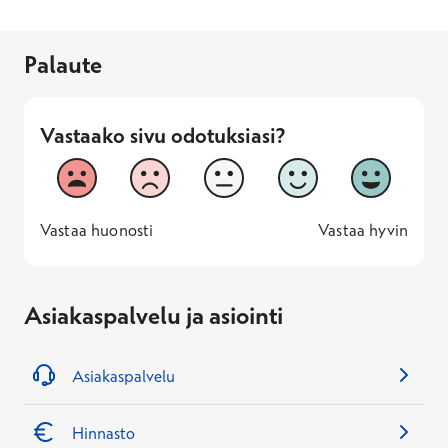
Palaute
Vastaako sivu odotuksiasi?
Vastaako sivu odotuksiasi?
1
2
3
4
5
Vastaa huonosti
Vastaa hyv
1 -
—
5 -
Vastaa huonosti
Vastaa hyvin
Asiakaspalvelu ja asiointi
Asiakaspalvelu
Hinnasto