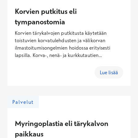
Korvien putkitus eli
tympanostomia
Korvien tärykalvojen putkitusta käytetään
toistuvien korvatulehdusten ja välikorvan
ilmastoitumisongelmien hoidossa erityisesti
lapsilla. Korva-, nenä- ja kurkkutautien
erikoislääkärit tekevät toimenpidettä Terveystalo
Sairaaloissa. Jos lapsella on toistuvia tai
Lue lisää
pitkittyneitä korvatulehduksia, varaa aika korva-,
nenä- ja kurkkutautien erikoislääkärille, joka voi
tarvittaessa tehdä lähetteen korvien
putkitukseen.
Palvelut
Myringoplastia eli tärykalvon
paikkaus