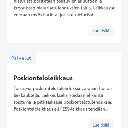
nielurisat poistetaan toistuvien akuuttien ja
kroonisten nielurisatulehduksien takia. Leikkausta
voidaan myös harkita, jos isot nielurisat
aiheuttavat kuorsausta tai vaikeuttavat
hengitystä, syömistä tai puhumista.
Lue lisää
Palvelut
Poskionteloleikkaus
Toistuvia poskiontelotulehduksia voidaan hoitaa
leikkauksella. Leikkauksella voidaan ehkäistä
toistuvia ja pitkäaikaisia poskiontelotulehduksia.
Poskionteloleikkaus eli FESS-leikkaus tehdään
yleensä tähystämällä sierainaukon kautta.
Leikkauksessa laajennetaan poskiontelon
Lue lisää