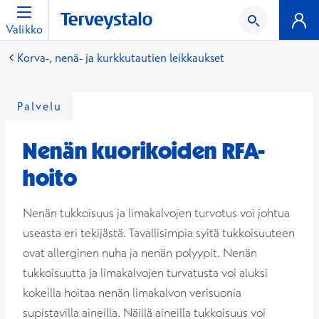
Valikko
Korva-, nenä- ja kurkkutautien leikkaukset
Palvelu
Nenän kuorikoiden RFA-
hoito
Nenän tukkoisuus ja limakalvojen turvotus voi johtua
useasta eri tekijästä. Tavallisimpia syitä tukkoisuuteen
ovat allerginen nuha ja nenän polyypit. Nenän
tukkoisuutta ja limakalvojen turvatusta voi aluksi
kokeilla hoitaa nenän limakalvon verisuonia
supistavilla aineilla. Näillä aineilla tukkoisuus voi