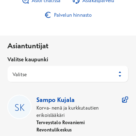
Asioi chatissa
Asiakaspalvelu
Palvelun hinnasto
Asiantuntijat
Valitse kaupunki
Valitse
67
Asiantuntijaa
Sampo
Kujala
Korva- nenä ja kurkkutautien
erikoislääkäri
Terveystalo Rovaniemi
Revontulikeskus