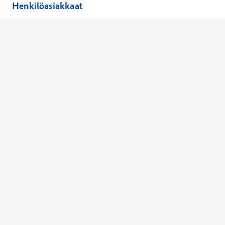
Henkilöasiakkaat
Hinnasto
Ajanvaraus
Toimipaikat
Asiantuntijat
Anna palautetta
Ajan peruutus
Kaikki palvelut