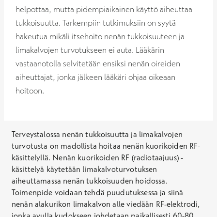
helpottaa, mutta pidempiaikainen käyttö aiheuttaa
tukkoisuutta. Tarkempiin tutkimuksiin on syytä
hakeutua mikäli itsehoito nenän tukkoisuuteen ja
limakalvojen turvotukseen ei auta. Lääkärin
vastaanotolla selvitetään ensiksi nenän oireiden
aiheuttajat, jonka jälkeen lääkäri ohjaa oikeaan
hoitoon.
Terveystalossa nenän tukkoisuutta ja limakalvojen
turvotusta on madollista hoitaa nenän kuorikoiden RF-
käsittelyllä. Nenän kuorikoiden RF (radiotaajuus) -
käsittelyä käytetään limakalvoturvotuksen
aiheuttamassa nenän tukkoisuuden hoidossa.
Toimenpide voidaan tehdä puudutuksessa ja siinä
nenän alakurikon limakalvon alle viedään RF-elektrodi,
jonka avulla kudokseen johdetaan paikallisesti 60-80