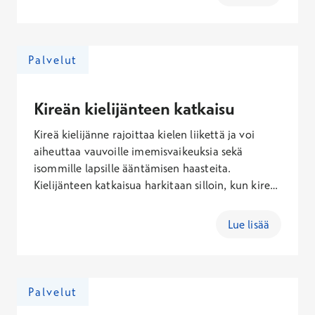
tyhjenemiskanavaa niin, että luodaan
edellytykset mahdollisimman hyvälle
poskionteloiden ilmastoitumiselle.
Toimenpiteessä käytetään erilaisia ohutta
Palvelut
luuseinämää ja limakalvoa poistavia
instrumentteja. Leikkaus voidaan tehdä joko
paikallispuudutuksessa tai nukutuksessa.
Kireän kielijänteen katkaisu
Toimenpiteestä ei jää ulkoisia arpia.
Kireä kielijänne rajoittaa kielen liikettä ja voi
aiheuttaa vauvoille imemisvaikeuksia sekä
isommille lapsille ääntämisen haasteita.
Kielijänteen katkaisua harkitaan silloin, kun kireys
näkyy arjessa syömis- tai puhevaikeuksina. Jos
epäilet lapsella kireää kielijännettä, voit
Lue lisää
hakeutua korva-, nenä- ja kurkkutautien
erikoislääkärin vastaanotolle arvioon.
Palvelut