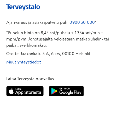
Ajanvaraus ja asiakaspalvelu puh.
0900 30 000
*
*Puhelun hinta on 8,45 snt/puhelu + 19,34 snt/min +
mpm/pvm.
Jonotusajalta veloitetaan matkapuhelin- tai
paikallisverkkomaksu.
Osoite: Jaakonkatu 3 A, 6.krs, 00100 Helsinki
Muut yhteystiedot
*Puhelun hinta on 8,35 snt/puhelu + 19,33 snt/min + mpm/pvm
*Puhelun hinta on matkapuhelinliittymästä 8,35 snt/puhelu + 
Lataa Terveystalo-sovellus
Avautuu uuteen ikkunaan
Avautuu uuteen ikkunaan