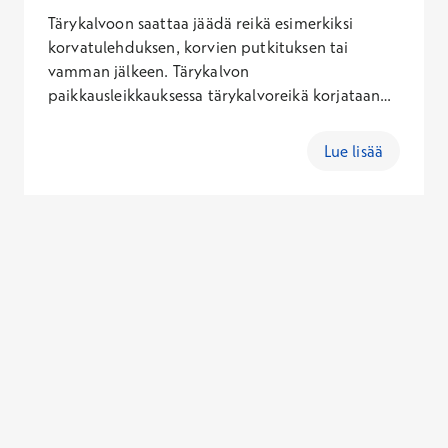
Tärykalvoon saattaa jäädä reikä esimerkiksi
korvatulehduksen, korvien putkituksen tai
vamman jälkeen. Tärykalvon
paikkausleikkauksessa tärykalvoreikä korjataan
joko rasvapaikka- tai
lihaskalvopaikkausmenetelmää käyttämällä.
Lue lisää
Reikä on syytä korjata, koska se altistaa
välikorvatulehduksille ja mahdollisesti alentaa
kuuloa.