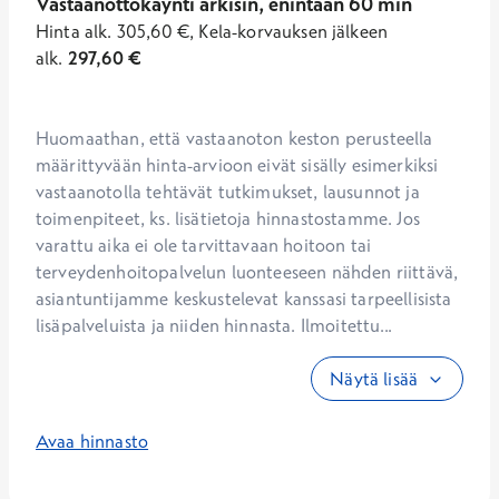
Vastaanottokäynti arkisin, enintään 60 min
Hinta
alk.
305,60
€
,
Kela-korvauksen jälkeen
alk.
297,60
€
Huomaathan, että vastaanoton keston perusteella 
määrittyvään hinta-arvioon eivät sisälly esimerkiksi 
vastaanotolla tehtävät tutkimukset, lausunnot ja 
toimenpiteet, ks. lisätietoja hinnastostamme. Jos 
varattu aika ei ole tarvittavaan hoitoon tai 
terveydenhoitopalvelun luonteeseen nähden riittävä, 
asiantuntijamme keskustelevat kanssasi tarpeellisista 
lisäpalveluista ja niiden hinnasta. Ilmoitettu...
Näytä lisää
Avaa hinnasto