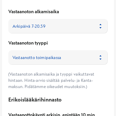
Vastaanoton alkamisaika
Vastaanoton tyyppi
(Vastaanoton alkamisaika ja tyyppi vaikuttavat
hintaan. Hinta-arvio sisältää palvelu- ja Kanta-
maksun. Pidätämme oikeudet muutoksiin.)
Erikoislääkärihinnasto
Vastaanottokäynti arkisin, enintään 10 min