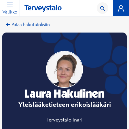
Valikko
Palaa hakutuloksiin
Laura Hakulinen
Yleislääketieteen erikoislääkäri
Terveystalo Inari