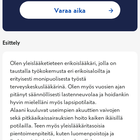
: Laura Hakulinen,
Varaa aika
Esittely
Olen yleislääketieteen erikoislääkäri, jolla on 
taustalla työkokemusta eri erikoisaloilta ja 
erityisesti monipuolisesta työstä 
terveyskeskuslääkärinä. Olen myös vuosien ajan 
pitänyt säännöllisesti lastenneuvolaa ja hoidankin 
hyvin mielelläni myös lapsipotilaita.

Alaani kuuluvat useimpien akuuttien vaivojen 
sekä pitkäaikaissairauksien hoito kaiken ikäisillä 
potilailla. Teen myös yleislääkäritasoisia 
pientoimenpiteitä, kuten luomenpoistoja ja 