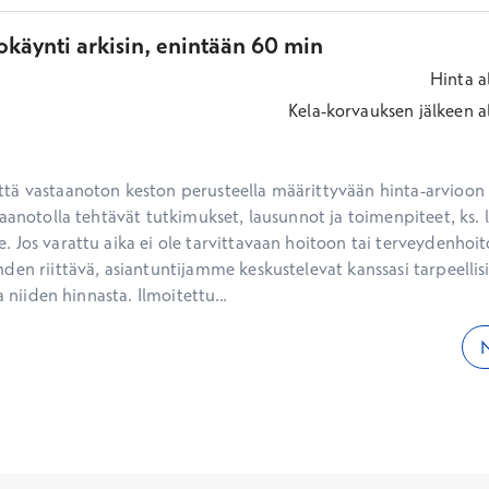
okäynti arkisin, enintään 60 min
Hinta
a
Kela-korvauksen jälkeen
a
ä vastaanoton keston perusteella määrittyvään hinta-arvioon ei
aanotolla tehtävät tutkimukset, lausunnot ja toimenpiteet, ks. li
 Jos varattu aika ei ole tarvittavaan hoitoon tai terveydenhoit
den riittävä, asiantuntijamme keskustelevat kanssasi tarpeellisi
a niiden hinnasta. Ilmoitettu...
N