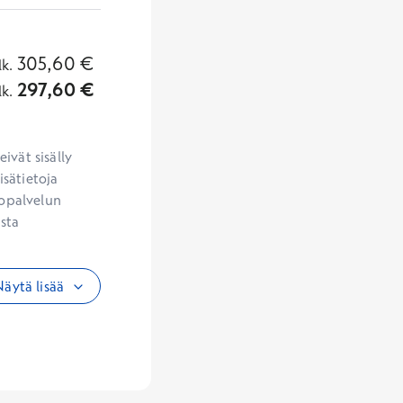
305,60
€
lk.
297,60
€
lk.
vät sisälly 
sätietoja 
opalvelun 
sta 
äytä lisää