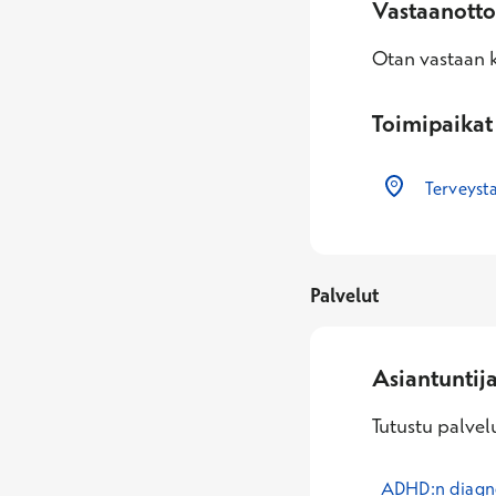
Vastaanotto
Otan vastaan k
Toimipaikat
Terveysta
Palvelut
Asiantuntij
Tutustu palvelu
ADHD:n diagnos