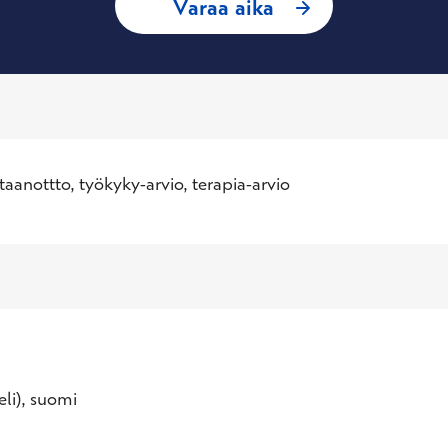
: Juri Haikara,
Varaa aika
taanottto, työkyky-arvio, terapia-arvio
eli), suomi