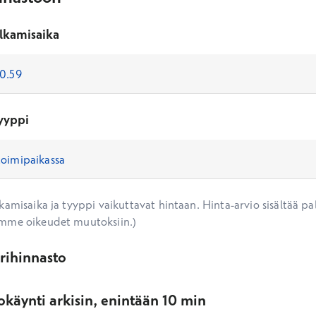
lkamisaika
yyppi
amisaika ja tyyppi vaikuttavat hintaan. Hinta-arvio sisältää pal
mme oikeudet muutoksiin.)
ärihinnasto
käynti arkisin, enintään 10 min