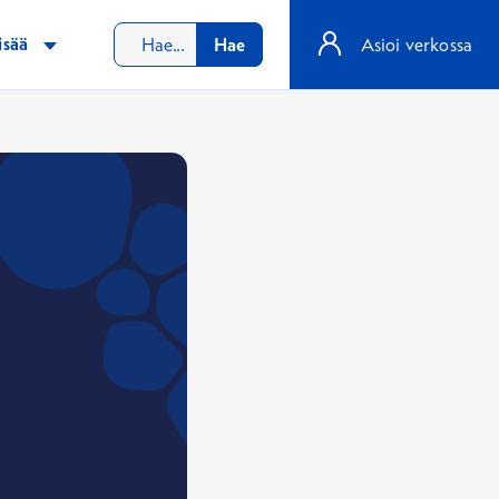
isää
Hae
Asioi verkossa