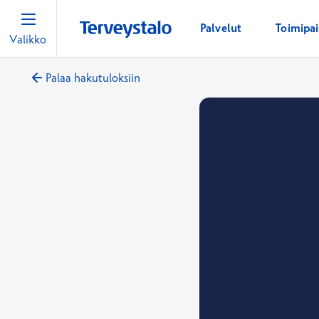
Palvelut
Toimipa
Valikko
Palaa hakutuloksiin