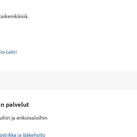
aikenikäisiä.
lo Lahti
an palvelut
ihin ja erikoisaloihin
tiikka ja lääkehoito