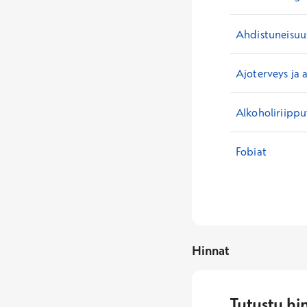
Ahdistuneisuu
Ajoterveys ja 
Alkoholiriipp
Fobiat
Hinnat
Tutustu hi