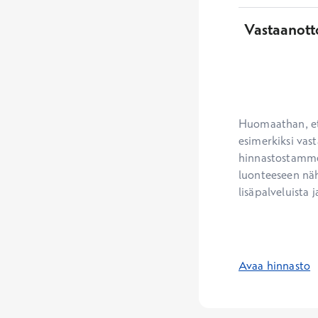
Vastaanott
Huomaathan, ett
esimerkiksi vast
hinnastostamme.
luonteeseen näh
lisäpalveluista j
Avaa hinnasto