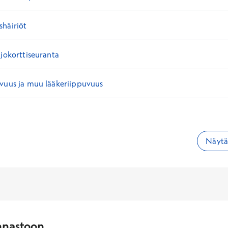
shäiriöt
ajokorttiseuranta
uvuus ja muu lääkeriippuvuus
Näytä 
nnastoon