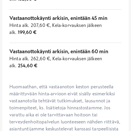
Vastaanottokäynti arkisin, enintään 45 min
Hinta
alk.
207,60
€
,
Kela-korvauksen jälkeen
alk.
199,60
€
Vastaanottokäynti arkisin, enintään 60 min
Hinta
alk.
262,60
€
,
Kela-korvauksen jälkeen
alk.
254,60
€
Huomaathan, että vastaanoton keston perusteella 
määrittyvään hinta-arvioon eivät sisälly esimerkiksi 
vastaanotolla tehtävät tutkimukset, lausunnot ja 
toimenpiteet, ks. lisätietoja hinnastostamme. Jos 
varattu aika ei ole tarvittavaan hoitoon tai 
terveydenhoitopalvelun luonteeseen nähden riittävä, 
asiantuntijamme keskustelevat kanssasi tarpeellisista 