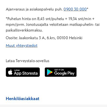
Ajanvaraus ja asiakaspalvelu puh.
0900 30 000
*
*Puhelun hinta on 8,45 snt/puhelu + 19,34 snt/min +
mpm/pvm.
Jonotusajalta veloitetaan matkapuhelin- tai
paikallisverkkomaksu.
Osoite: Jaakonkatu 3 A, 6.krs, 00100 Helsinki
Muut yhteystiedot
*Puhelun hinta on 8,35 snt/puhelu + 19,33 snt/min + mpm/pvm
*Puhelun hinta on matkapuhelinliittymästä 8,35 snt/puhelu + 
Lataa Terveystalo-sovellus
Avautuu uuteen ikkunaan
Avautuu uuteen ikkunaan
Henkilöasiakkaat