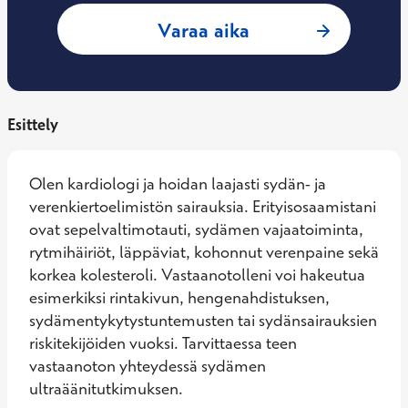
: Jaakko Huovinen,
Varaa aika
Esittely
Olen kardiologi ja hoidan laajasti sydän- ja 
verenkiertoelimistön sairauksia. Erityisosaamistani 
ovat sepelvaltimotauti, sydämen vajaatoiminta, 
rytmihäiriöt, läppäviat, kohonnut verenpaine sekä 
korkea kolesteroli. Vastaanotolleni voi hakeutua 
esimerkiksi rintakivun, hengenahdistuksen, 
sydämentykytystuntemusten tai sydänsairauksien 
riskitekijöiden vuoksi. Tarvittaessa teen 
vastaanoton yhteydessä sydämen 
ultraäänitutkimuksen.
