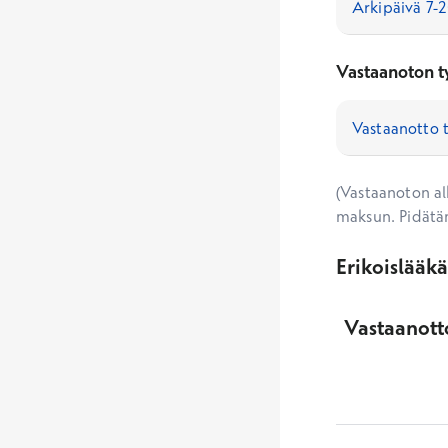
Vastaanoton t
(Vastaanoton alk
maksun. Pidätä
Erikoislääk
Vastaanotto