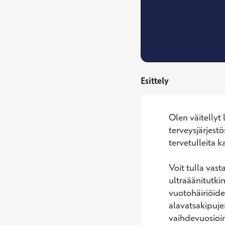
Esittely
Olen väitellyt 
terveysjärjest
tervetulleita ka
Voit tulla vas
ultraäänitutki
vuotohäiriöide
alavatsakipujen
vaihdevuosioire