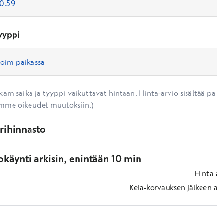
yyppi
amisaika ja tyyppi vaikuttavat hintaan. Hinta-arvio sisältää pal
mme oikeudet muutoksiin.)
ärihinnasto
käynti arkisin, enintään 10 min
Hinta
Kela-korvauksen jälkeen
a