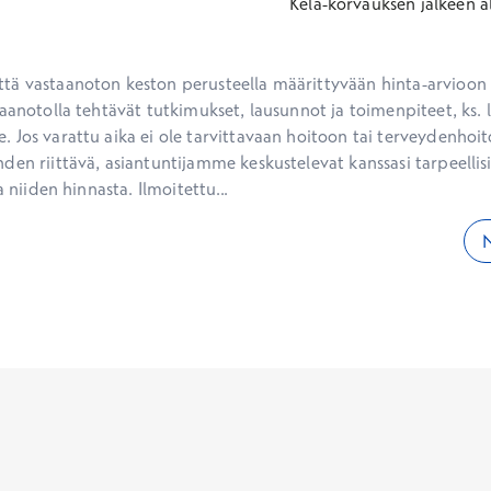
Kela-korvauksen jälkeen
a
ä vastaanoton keston perusteella määrittyvään hinta-arvioon ei
aanotolla tehtävät tutkimukset, lausunnot ja toimenpiteet, ks. li
 Jos varattu aika ei ole tarvittavaan hoitoon tai terveydenhoit
den riittävä, asiantuntijamme keskustelevat kanssasi tarpeellisi
a niiden hinnasta. Ilmoitettu...
N