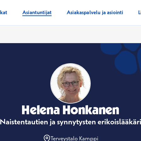
ikat
Asiantuntijat
Asiakaspalvelu ja asiointi
L
Helena Honkanen
Naistentautien ja synnytysten erikoislääkär
Terveystalo Kamppi