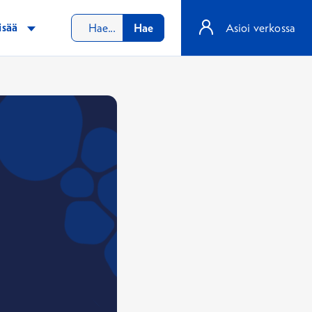
isää
Hae
Asioi verkossa
i