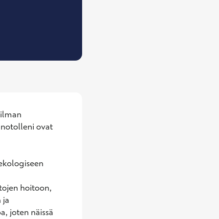
 Naistentautien ja synnytysten erikoislääkäri
ilman 
notolleni ovat 
ekologiseen 
ojen hoitoon, 
ja 
, joten näissä 