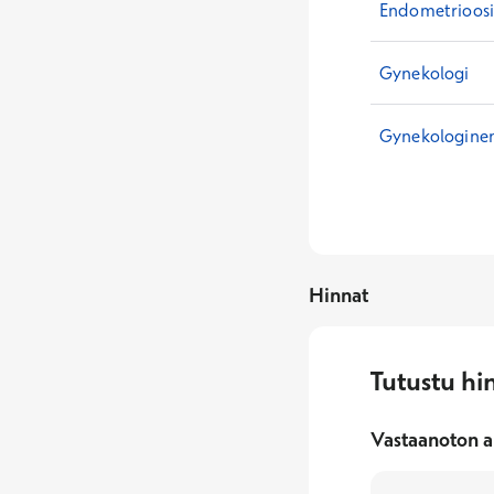
Endometrioos
Gynekologi
Gynekologinen
Hinnat
Tutustu hi
Vastaanoton a