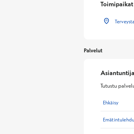
Toimipaikat
Terveyst
Palvelut
Asiantuntij
Tutustu palvelu
Ehkäisy
Emätintulehd