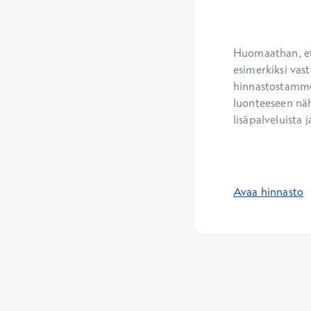
Huomaathan, ett
esimerkiksi vast
hinnastostamme.
luonteeseen näh
lisäpalveluista j
Avaa hinnasto