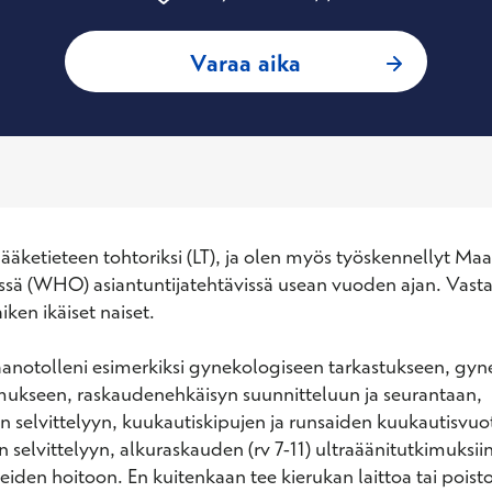
: Helena Honkanen,
Varaa aika
lääketieteen tohtoriksi (LT), ja olen myös työskennellyt Maa
össä (WHO) asiantuntijatehtävissä usean vuoden ajan. Vasta
iken ikäiset naiset.

taanotolleni esimerkiksi gynekologiseen tarkastukseen, gyn
mukseen, raskaudenehkäisyn suunnitteluun ja seurantaan, 
n selvittelyyn, kuukautiskipujen ja runsaiden kuukautisvuot
 selvittelyyn, alkuraskauden (rv 7-11) ultraäänitutkimuksiin 
iden hoitoon. En kuitenkaan tee kierukan laittoa tai poistoa