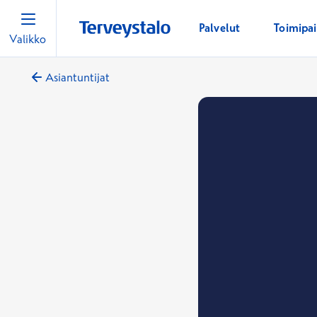
Palvelut
Toimipa
Valikko
Asiantuntijat