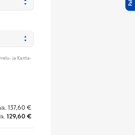
velu- ja Kanta-
137,60
€
alk.
129,60
€
lk.