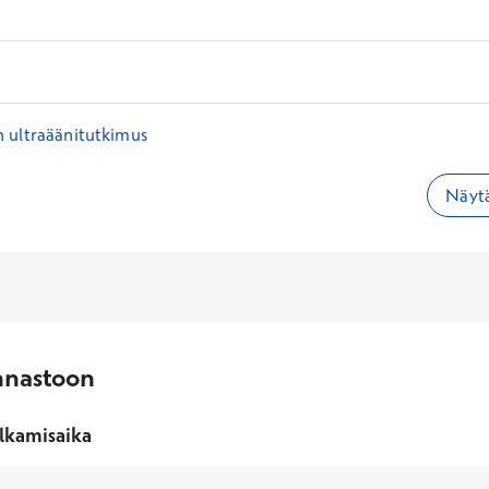
i
 ultraäänitutkimus
Näytä
nnastoon
lkamisaika