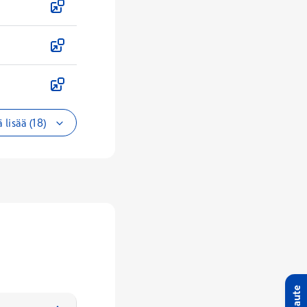
 lisää (18)
Palaute