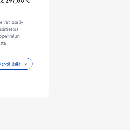
297,60
€
lk.
vät sisälly 
sätietoja 
opalvelun 
sta 
äytä lisää