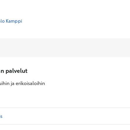
alo Kamppi
an palvelut
ihin ja erikoisaloihin
us