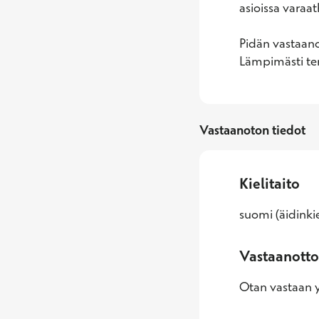
asioissa varaat
Pidän vastaano
Lämpimästi ter
Vastaanoton tiedot
Kielitaito
suomi (äidinkie
Vastaanotto
Otan vastaan yl