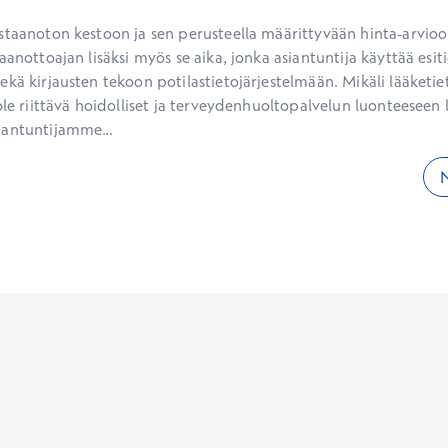
staanoton kestoon ja sen perusteella määrittyvään hinta-arvioon
aanottoajan lisäksi myös se aika, jonka asiantuntija käyttää esiti
kä kirjausten tekoon potilastietojärjestelmään. Mikäli lääketietee
ole riittävä hoidolliset ja terveydenhuoltopalvelun luonteeseen li
iantuntijamme...
N