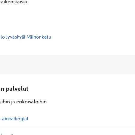
aikenikäisiä.
alo Jyväskylä Väinönkatu
an palvelut
ihin ja erikoisaloihin
-aineallergiat