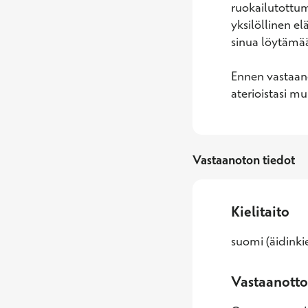
ruokailutottumu
yksilöllinen el
sinua löytämä
Ennen vastaanot
aterioistasi m
Vastaanoton tiedot
Kielitaito
suomi (äidinkie
Vastaanotto