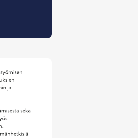
, Ravitsemusterapeutti
 syömisen 
uksien 
in ja 
ämisestä sekä 
ös 
.

mänhetkisiä 