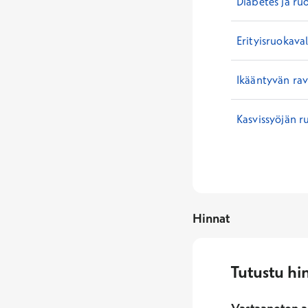
Diabetes ja ru
Erityisruokava
Ikääntyvän ra
Kasvissyöjän r
Hinnat
Tutustu hi