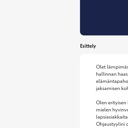
Esittely
Olet lämpimästi
hallinnan haast
elämäntapahoito
jaksamisen ko
Olen erityisen
mielen hyvinvo
lapsiasiakkaita
Ohjaustyylini