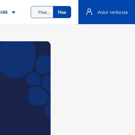
isää
Hae
Asioi verkossa