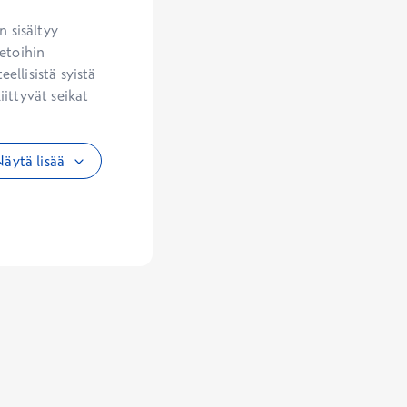
 sisältyy 
etoihin 
llisistä syistä 
ittyvät seikat 
äytä lisää