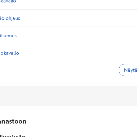
okavalio
lio-ohjaus
vitsemus
uokavalio
Näytä 
nnastoon