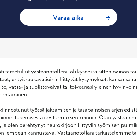
: Amma Antikainen
Varaa aika
 tervetullut vastaanotolleni, oli kyseessä sitten painon tai
eet, erityisruokavalioihin liittyvät kysymykset, kansansaira
, vatsa- ja suolistovaivat tai toiveenasi yleinen hyvinvoinn
hentaminen.

 kiinnostunut työssä jaksamisen ja tasapainoisen arjen edist
innin tukemisesta ravitsemuksen keinoin. Otan vastaan my
, ja olen perehtynyt neurokirjoon liittyviin syömisen pulmiin
 on lempeän kannustava. Vastaanotollani tarkastelemme tä