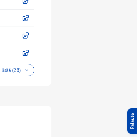
lisää (28)
Palaute