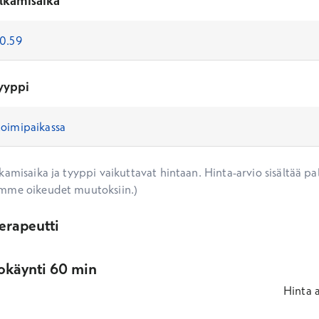
lkamisaika
yyppi
amisaika ja tyyppi vaikuttavat hintaan. Hinta-arvio sisältää pal
mme oikeudet muutoksiin.)
erapeutti
okäynti 60 min
Hinta