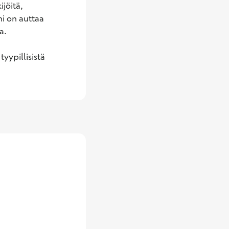
jöitä, 
i on auttaa 
.

yypillisistä 