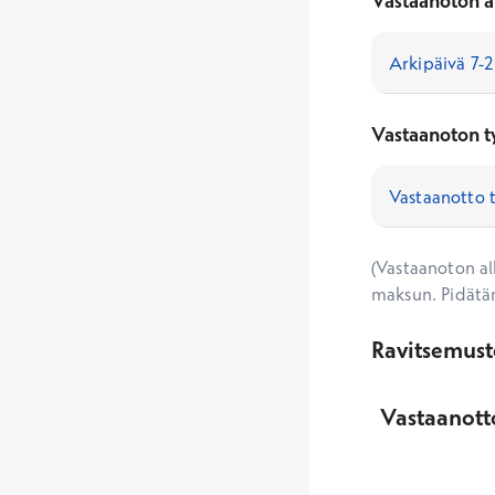
Vastaanoton a
Vastaanoton t
(Vastaanoton alk
maksun. Pidätä
Ravitsemust
Vastaanott