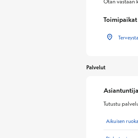
Otan vastaan k
Toimipaikat
Terveyst
Palvelut
Asiantuntij
Tutustu palvelu
Aikuisen ruoka