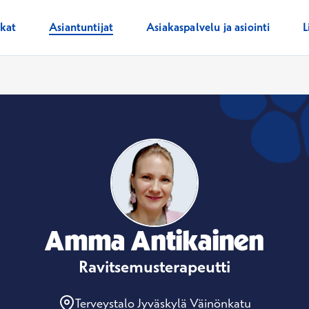
ikat
Asiantuntijat
Asiakaspalvelu ja asiointi
L
Amma Antikainen
Ravitsemusterapeutti
Terveystalo Jyväskylä Väinönkatu