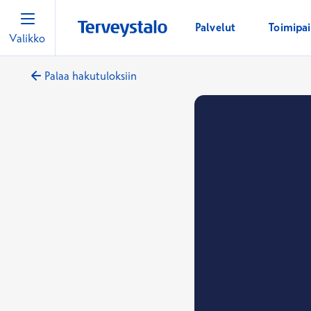
Palvelut
Toimipa
Valikko
Palaa hakutuloksiin