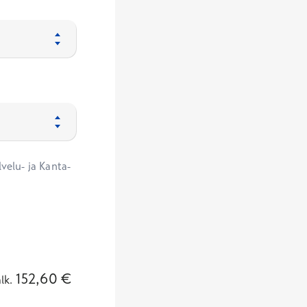
velu- ja Kanta-
152,60
€
alk.