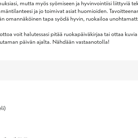
ksiasi, mutta myös syömiseen ja hyvinvointiisi liittyviä teki
ämäntilanteesi ja jo toimivat asiat huomioiden. Tavoitteenan
än omannäköinen tapa syödä hyvin, ruokailoa unohtamatta
toa voit halutessasi pitää ruokapäiväkirjaa tai ottaa kuvia t
uutaman päivän ajalta. Nähdään vastaanotolla!
li)