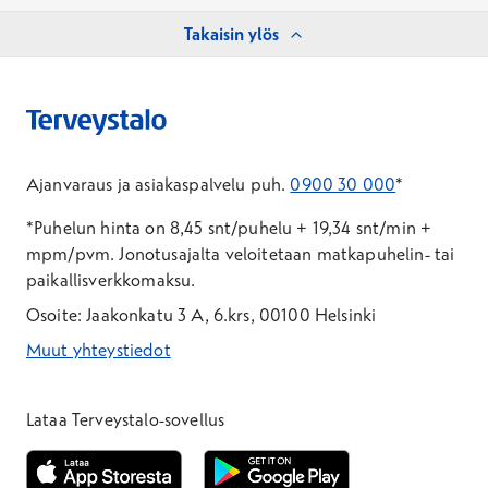
Takaisin ylös
Ajanvaraus ja asiakaspalvelu puh.
0900 30 000
*
*Puhelun hinta on 8,45 snt/puhelu + 19,34 snt/min +
mpm/pvm.
Jonotusajalta veloitetaan matkapuhelin- tai
paikallisverkkomaksu.
Osoite: Jaakonkatu 3 A, 6.krs, 00100 Helsinki
Muut yhteystiedot
*Puhelun hinta on 8,35 snt/puhelu + 19,33 snt/min + mpm/pvm
*Puhelun hinta on matkapuhelinliittymästä 8,35 snt/puhelu + 
Lataa Terveystalo-sovellus