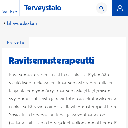
Valikko
Lihavuuslääkäri
Palvelu
Ravitsemusterapeutti
Ravitsemusterapeutti auttaa asiakasta löytämään
yksilöllisen ruokavalion. Ravitsemusterapeuteilla on
laaja-alainen ymmärrys ravitsemuskäyttäytymisen
syyseuraussuhteista ja ravintotietous elintarvikkeista,
ruoka- sekä ravintoaineista. Ravitsemusterapeutti on
Sosiaali- ja terveysalan lupa- ja valvontaviraston
(Valvira) laillistama terveydenhuollon ammattihenkilö.