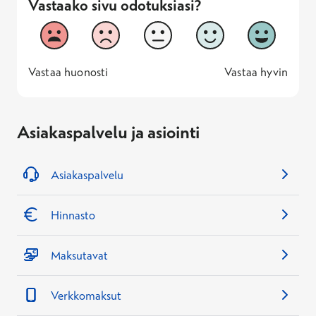
Vastaako sivu odotuksiasi?
Vastaako sivu odotuksiasi?
1
2
3
4
5
Vastaa huonosti
Vastaa hyv
1 -
—
5 -
Vastaa huonosti
Vastaa hyvin
Asiakaspalvelu ja asiointi
Asiakaspalvelu
Hinnasto
Maksutavat
Verkkomaksut