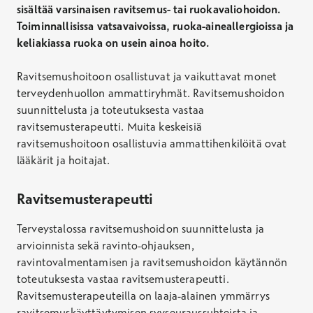
sisältää varsinaisen ravitsemus- tai ruokavaliohoidon.
Toiminnallisissa vatsavaivoissa, ruoka-aineallergioissa ja
keliakiassa ruoka on usein ainoa hoito.
Ravitsemushoitoon osallistuvat ja vaikuttavat monet
terveydenhuollon ammattiryhmät. Ravitsemushoidon
suunnittelusta ja toteutuksesta vastaa
ravitsemusterapeutti. Muita keskeisiä
ravitsemushoitoon osallistuvia ammattihenkilöitä ovat
lääkärit ja hoitajat.
Ravitsemusterapeutti
Terveystalossa ravitsemushoidon suunnittelusta ja
arvioinnista sekä ravinto-ohjauksen,
ravintovalmentamisen ja ravitsemushoidon käytännön
toteutuksesta vastaa ravitsemusterapeutti.
Ravitsemusterapeuteilla on laaja-alainen ymmärrys
ravitsemuskäyttäytymisen syyseuraussuhteista ja