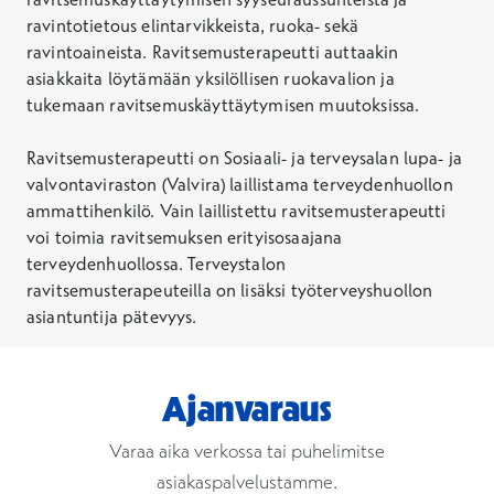
ravintotietous elintarvikkeista, ruoka- sekä
ravintoaineista. Ravitsemusterapeutti auttaakin
asiakkaita löytämään yksilöllisen ruokavalion ja
tukemaan ravitsemuskäyttäytymisen muutoksissa.
Ravitsemusterapeutti on Sosiaali- ja terveysalan lupa- ja
valvontaviraston (Valvira) laillistama terveydenhuollon
ammattihenkilö. Vain laillistettu ravitsemusterapeutti
voi toimia ravitsemuksen erityisosaajana
terveydenhuollossa. Terveystalon
ravitsemusterapeuteilla on lisäksi työterveyshuollon
asiantuntija pätevyys.
Ajanvaraus
Varaa aika verkossa tai puhelimitse
asiakaspalvelustamme.