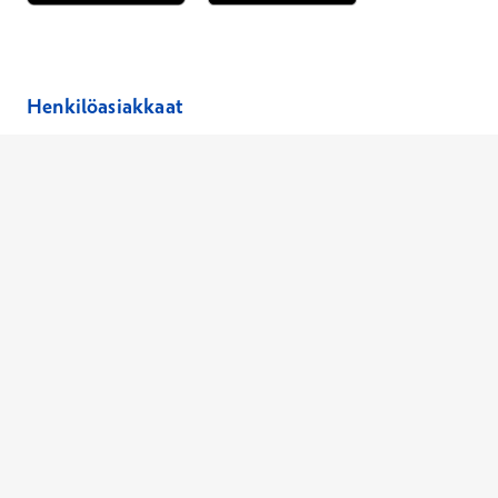
Avautuu uuteen ikkunaan
Avautuu uuteen ikkunaan
Henkilöasiakkaat
Hinnasto
Ajanvaraus
Toimipaikat
Asiantuntijat
Anna palautetta
Ajan peruutus