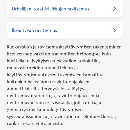
Urheilijan ja aktiiviliikkujan ravitsemus
Ikääntyvän ravitsemus
Ruokavalion ja ravitsemuskäyttäytymisen rakentaminen
itselleen sopivaksi on useimmiten helpompaa kuin
kuvitellaan. Nykyisen ruokavalion arviointiin,
muutostarpeiden suunnitteluun ja
käyttäytymismuutoksen tukemiseen kannattaa
kuitenkin hakea apua ravinto-ohjauksen
ammattilaiselta. Terveystalosta löytyy
ravitsemusterapeutteja, ravinto-ohjauksen ja
ravitsemushoidon erityisosaajia, joilla on laaja
ymmärrys ravitsemuskäyttäytymisen
syyseuraussuhteista ja ravintotietous elintarvikkeista,
ruoka- sekä ravintoaineista.