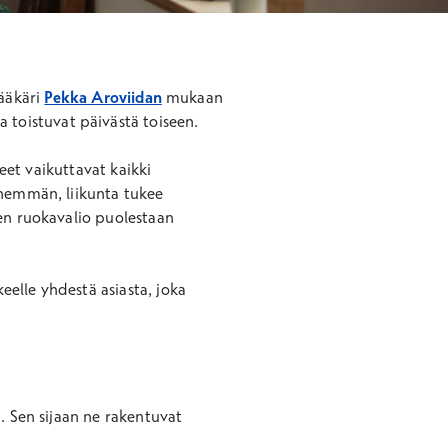
lääkäri
Pekka Aroviidan
mukaan
a toistuvat päivästä toiseen.
teet vaikuttavat kaikki
enemmän, liikunta tukee
nen ruokavalio puolestaan
keelle yhdestä asiasta, joka
. Sen sijaan ne rakentuvat