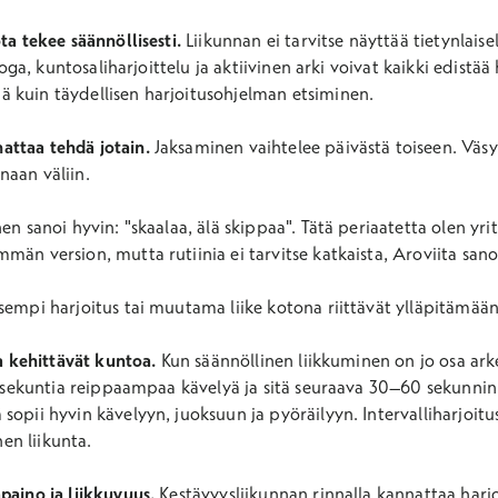
ta tekee säännöllisesti.
Liikunnan ei tarvitse näyttää tietynlaise
jooga, kuntosaliharjoittelu ja aktiivinen arki voivat kaikki edistä
 kuin täydellisen harjoitusohjelman etsiminen.
attaa tehdä jotain.
Jaksaminen vaihtelee päivästä toiseen. Väsyn
naan väliin.
en sanoi hyvin: "skaalaa, älä skippaa". Tätä periaatetta olen yri
män version, mutta rutiinia ei tarvitse katkaista, Aroviita sano
sempi harjoitus tai muutama liike kotona riittävät ylläpitämää
ja kehittävät kuntoa.
Kun säännöllinen liikkuminen on jo osa arke
30 sekuntia reippaampaa kävelyä ja sitä seuraava 30–60 sekunnin
sopii hyvin kävelyyn, juoksuun ja pyöräilyyn. Intervalliharjoitu
en liikunta.
paino ja liikkuvuus.
Kestävyysliikunnan rinnalla kannattaa harj