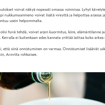
tokset voivat näkyä nopeasti omassa voinnissa. Lyhyt kävelyle
pi nukkumaanmeno voivat lisätä vireyttä ja helpottaa arjessa j
tuntuu usein helpommalta.
olisi hyvä tehdä, voivat arjen kuormitus, kiire, elämäntilanne j
Kerralla ei kuitenkaan edes kannata yrittää laittaa koko arkea
eni, että siinä onnistuminen on varmaa. Onnistumiset lisäävät us
n, Aroviita rohkaisee.