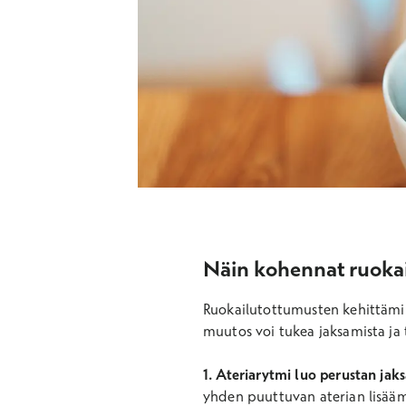
Näin kohennat ruokai
Ruokailutottumusten kehittämin
muutos voi tukea jaksamista ja 
1. Ateriarytmi luo perustan jaks
yhden puuttuvan aterian lisäämi