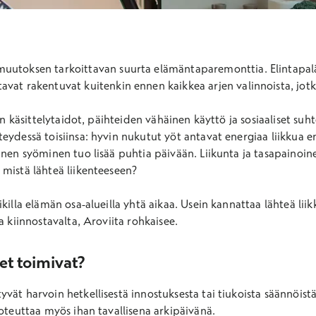
amuutoksen tarkoittavan suurta elämäntaparemonttia. Elintapa
tavat rakentuvat kuitenkin ennen kaikkea arjen valinnoista, jotk
sin käsittelytaidot, päihteiden vähäinen käyttö ja sosiaaliset suh
eydessä toisiinsa: hyvin nukutut yöt antavat energiaa liikkua 
inen syöminen tuo lisää puhtia päivään. Liikunta ja tasapainoi
mistä lähteä liikenteeseen?
killa elämän osa-alueilla yhtä aikaa. Usein kannattaa lähteä liik
a kiinnostavalta, Aroviita rohkaisee.
et toimivat?
vät harvoin hetkellisestä innostuksesta tai tiukoista säännöistä
toteuttaa myös ihan tavallisena arkipäivänä.