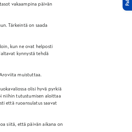
iatasot vakaampina päivän
kuun. Tärkeintä on saada
loin, kun ne ovat helposti
adaltavat kynnystä tehdä
Aroviita muistuttaa.
okavaliossa olisi hyvä pyrkiä
oi niihin tutustumisen aloittaa
sti että ruoansulatus saavat
 siitä, että päivän aikana on