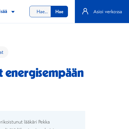
isää
Hae
Asioi verkossa
at
kit energisempään
unaan
rikoistunut lääkäri Pekka