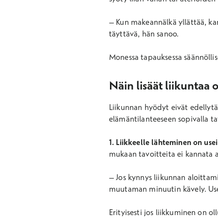
– Kun makeannälkä yllättää, kan
täyttävä, hän sanoo.
Monessa tapauksessa säännölli
Näin lisäät liikuntaa 
Liikunnan hyödyt eivät edellytä 
elämäntilanteeseen sopivalla ta
1. Liikkeelle lähteminen on use
mukaan tavoitteita ei kannata a
– Jos kynnys liikunnan aloittami
muutaman minuutin kävely. Use
Erityisesti jos liikkuminen on o