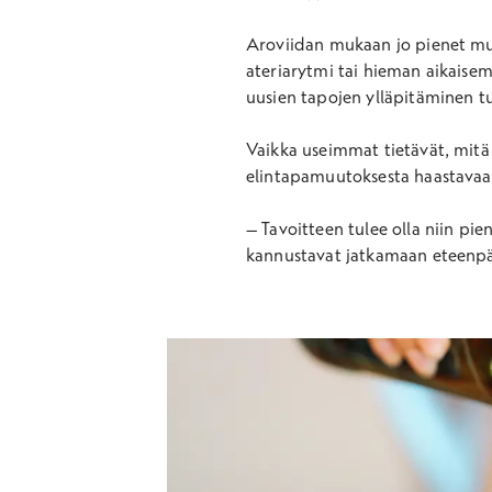
Aroviidan mukaan jo pienet muu
ateriarytmi tai hieman aikaisem
uusien tapojen ylläpitäminen 
Vaikka useimmat tietävät, mitä 
elintapamuutoksesta haastavaa. 
– Tavoitteen tulee olla niin pi
kannustavat jatkamaan eteenpäi