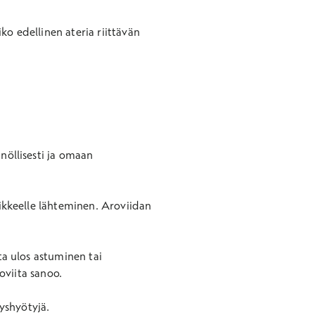
ko edellinen ateria riittävän
nöllisesti ja omaan
iikkeelle lähteminen. Aroviidan
ta ulos astuminen tai
viita sanoo.
eyshyötyjä.