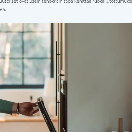
uutokset ovat usein tehokkain tapa kehittää ruokailutottumuksia,
kea.