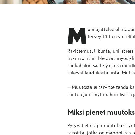
M
oni ajattelee elintap
terveyttä tukevat elin
Ravitsemus, liikunta, uni, stres
hyvinvointiin. Ne ovat myös yht
ruokahalun säätelyä ja säännöll
tukevat laadukasta unta. Mutta 
– Muutosta ei tarvitse tehdä kai
tuntuu juuri nyt mahdolliselta j
Miksi pienet muutoks
Pysyvät elintapamuutokset synty
tavoista, jotka on mahdollista 