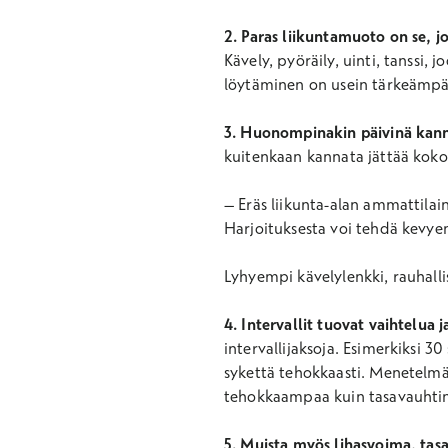
2. Paras liikuntamuoto on se, jo
Kävely, pyöräily, uinti, tanssi, 
löytäminen on usein tärkeämpää
3. Huonompinakin päivinä kann
kuitenkaan kannata jättää koko
– Eräs liikunta-alan ammattilain
Harjoituksesta voi tehdä kevyem
Lyhyempi kävelylenkki, rauhalli
4. Intervallit tuovat vaihtelua 
intervallijaksoja. Esimerkiksi 
sykettä tehokkaasti. Menetelmä 
tehokkaampaa kuin tasavauhtin
5. Muista myös lihasvoima, tasa