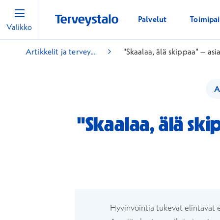
Palvelut
Toimipa
Valikko
Artikkelit ja tervey...
"Skaalaa, älä skippaa" – as
A
"Skaalaa, älä sk
Hyvinvointia tukevat elintavat e