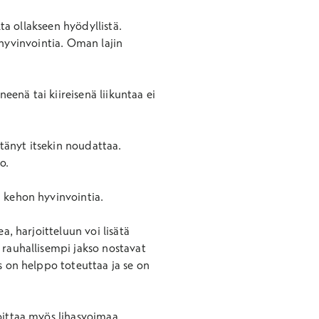
lta ollakseen hyödyllistä.
ä hyvinvointia. Oman lajin
eenä tai kiireisenä liikuntaa ei
ttänyt itsekin noudattaa.
o.
n kehon hyvinvointia.
a, harjoitteluun voi lisätä
 rauhallisempi jakso nostavat
s on helppo toteuttaa ja se on
oittaa myös lihasvoimaa,