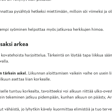
nattaa pysähtyä hetkeksi miettimään, milloin söi viimeksi ja oli
sempi syöminen helpottaa myös jatkuvaa herkkujen himoa.
osaksi arkea
kovatehoista harjoittelua. Tärkeintä on löytää tapa liikkua sään
valla.
in tärkein askel.
Liikunnan aloittamisen vaikein vaihe on usein l
lkuun asettaa liian korkealle.
selle tuntuu korkealta, tavoitteeksi voi alkuun riittää ulko-oves
in tekeminen jatkuu pidempään, kunhan alkuun on päästy, Aro
llut vähäistä, jo lyhytkin kävely kuormittaa elimistöä ja tuo terv