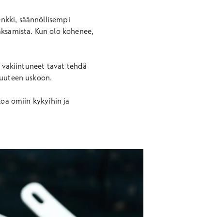
nkki, säännöllisempi
aksamista. Kun olo kohenee,
a vakiintuneet tavat tehdä
 uuteen uskoon.
koa omiin kykyihin ja