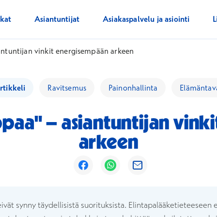
ikat
Asiantuntijat
Asiakaspalvelu ja asiointi
L
iantuntijan vinkit energisempään arkeen
rtikkeli
Ravitsemus
Painonhallinta
Elämäntav
ippaa" – asiantuntijan vin
arkeen
Avautuu uuteen ikkunaan
Avautuu uuteen ikkunaan
Avautuu uuteen ikk
ivät synny täydellisistä suorituksista. Elintapalääketieteeseen e