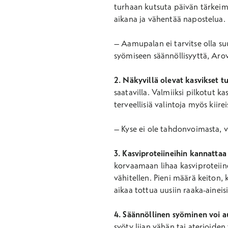
turhaan kutsuta päivän tärkeim
aikana ja vähentää napostelua.
– Aamupalan ei tarvitse olla suu
syömiseen säännöllisyyttä, Arov
2. Näkyvillä olevat kasvikset 
saatavilla. Valmiiksi pilkotut 
terveellisiä valintoja myös kiire
– Kyse ei ole tahdonvoimasta, v
3. Kasviproteiineihin kannattaa
korvaamaan lihaa kasviproteiineil
vähitellen. Pieni määrä keiton, 
aikaa tottua uusiin raaka-aineisi
4. Säännöllinen syöminen voi 
syöty liian vähän tai aterioiden 