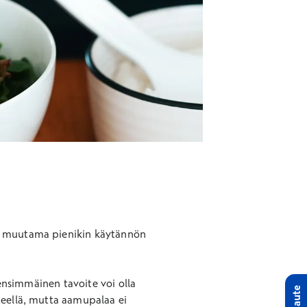
jo muutama pienikin käytännön
 ensimmäinen tavoite voi olla
Palaute
teellä, mutta aamupalaa ei