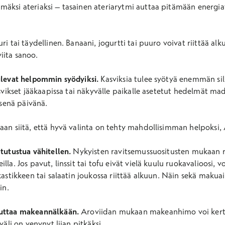
mäksi ateriaksi – tasainen ateriarytmi auttaa pitämään energ
ri tai täydellinen. Banaani, jogurtti tai puuro voivat riittää al
iita sanoo.
tulevat helpommin syödyiksi.
Kasviksia tulee syötyä enemmän sil
kasvikset jääkaapissa tai näkyvälle paikalle asetetut hedelmät m
isenä päivänä.
aan siitä, että hyvä valinta on tehty mahdollisimman helpoksi, 
 tutustua vähitellen.
Nykyisten ravitsemussuositusten mukaan ru
la. Jos pavut, linssit tai tofu eivät vielä kuulu ruokavalioosi, v
kastikkeen tai salaatin joukossa riittää alkuun. Näin sekä makuai
in.
auttaa makeannälkään.
Aroviidan mukaan makeanhimo voi kertoa
väli on venynyt liian pitkäksi.