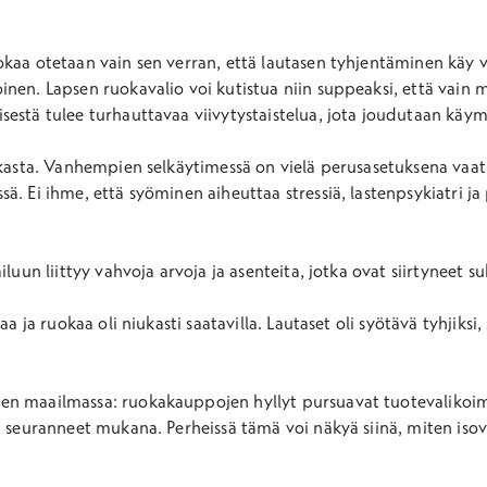
uokaa otetaan vain sen verran, että lautasen tyhjentäminen käy 
oinen. Lapsen ruokavalio voi kutistua niin suppeaksi, että vain
isestä tulee turhauttavaa viivytystaistelua, jota joudutaan käy
askasta. Vanhempien selkäytimessä on vielä perusasetuksena vaa
ä. Ei ihme, että syöminen aiheuttaa stressiä, lastenpsykiatri j
luun liittyy vahvoja arvoja ja asenteita, jotka ovat siirtyneet su
a ja ruokaa oli niukasti saatavilla. Lautaset oli syötävä tyhjiksi, 
n maailmassa: ruokakauppojen hyllyt pursuavat tuotevalikoimi
at seuranneet mukana. Perheissä tämä voi näkyä siinä, miten i