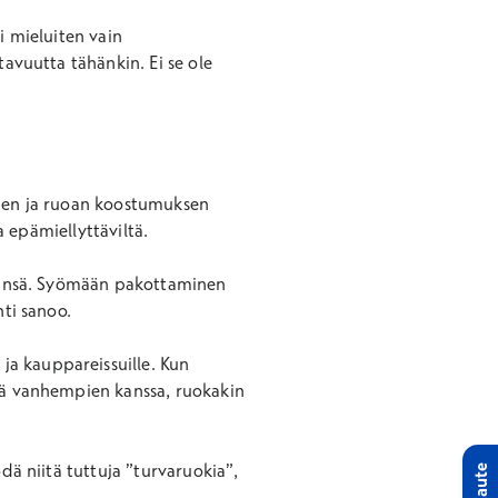
i mieluiten vain
tavuutta tähänkin. Ei se ole
sujen ja ruoan koostumuksen
a epämiellyttäviltä.
lämänsä. Syömään pakottaminen
hti sanoo.
ja kauppareissuille. Kun
ssä vanhempien kanssa, ruokakin
dä niitä tuttuja ”turvaruokia”,
Palaute