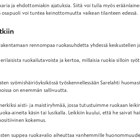
karia ja ehdottomiakin ajatuksia. Siitä voi tulla myös eräänlainen
n osapuoli voi tuntea keinottomuutta vaikean tilanteen edessä.
tkiin
 rakentamaan rennompaa ruokasuhdetta yhdessä keskustellen ja
rilaisista ruokailutavoista ja kertoa, millaisia ruokia silloin sy
sten syömishäiriöyksikössä työskennellessään Sarelahti huomasi, 
noissa on enemmän sallivuutta.
erkiksi aisti- ja maistiryhmää, jossa tutustuimme ruokaan leikin
ruoka-aineita käsin tai lusikalla. Leikkiin kuului, että he saivat h
positiivinen kokemus.
lasten suppea ruokavalio aiheuttaa vanhemmille huonommuude