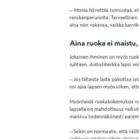
– Monia hävettää tunnustaa, että
ranskanperunoita. Terveellinen r
aina niin vakavaa, vaikka kasvik
Aina ruoka ei maistu, 
Jokainen ihminen on myös ruoka
suhteen. Aistiyliherkkä lapsi voi
– Jos tällaista lasta pakottaa 
voi ajaa lapsen myös siihen, ett
Myönteisiä ruokakokemuksia voi
lapsella on mahdollisuus vaikut
maistuu todennäköisesti parem
– Sekin on normaalia, että välil
vaikka se olisikin vähän yksipuol