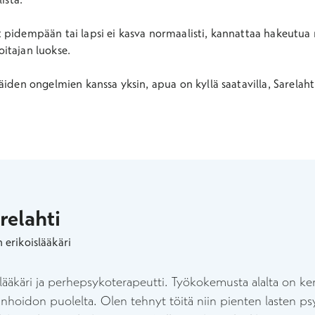
 pidempään tai lapsi ei kasva normaalisti, kannattaa hakeutua 
itajan luokse.
äiden ongelmien kanssa yksin, apua on kyllä saatavilla, Sarelaht
relahti
 erikoislääkäri
slääkäri ja perhepsykoterapeutti. Työkokemusta alalta on k
raanhoidon puolelta. Olen tehnyt töitä niin pienten lasten psy