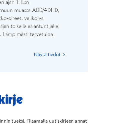
den ajan THL:n
iöt, muun muassa ADD/ADHD,
kko-oireet, valikoiva
n toiselle asiantuntijalle,
en. Lämpimästi tervetuloa
Näytä tiedot
kirje
nnin tueksi.
Tilaamalla uutiskirjeen annat