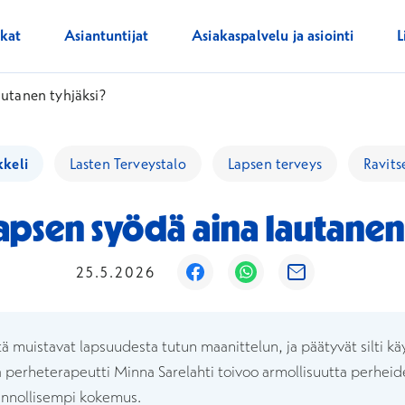
ikat
Asiantuntijat
Asiakaspalvelu ja asiointi
L
autanen tyhjäksi?
kkeli
Lasten Terveystalo
Lapsen terveys
Ravit
apsen syödä aina lautanen
Avautuu uuteen ikkunaan
Avautuu uuteen ikku
Avautuu uutee
25.5.2026
ä muistavat lapsuudesta tutun maanittelun, ja päätyvät silti k
ja perheterapeutti Minna Sarelahti toivoo armollisuutta perheide
tinnollisempi kokemus.