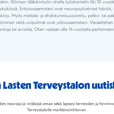
akin. Kliinisen lääkärintyön ohella työskentelin liki 10 vuo
yksikössä. Erityisosaamistani ovat neuropsykiatriset häir
nkirjo. Myös mieliala- ja ahdistuneisuusoireilu, pelko- tai pa
minen sekä unipulmat ovat ydinosaamistani. Varaattehan aja
suntoja tai arvioita. Otan vastaan alle 14-vuotiaita perheine
a Lasten Terveystalon uutis
den neuvoja ja vinkkejä oman sekä lapsesi terveyden ja hyvinvoi
Terveystalolle markkinointiluvan.