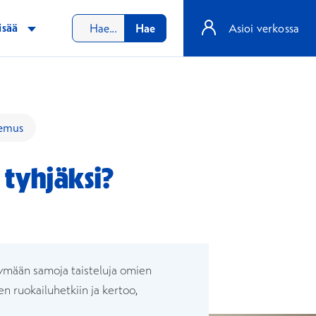
isää
Hae
Asioi verkossa
semus
 tyhjäksi?
naan
n ikkunaan
äymään samoja taisteluja omien
n ruokailuhetkiin ja kertoo,