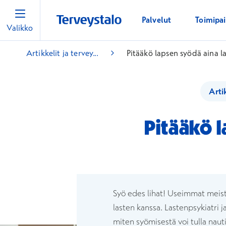
Palvelut
Toimipa
Valikko
Artikkelit ja tervey...
Pitääkö lapsen syödä aina l
Arti
Pitääkö l
Syö edes lihat! Useimmat meist
lasten kanssa. Lastenpsykiatri 
miten syömisestä voi tulla nau