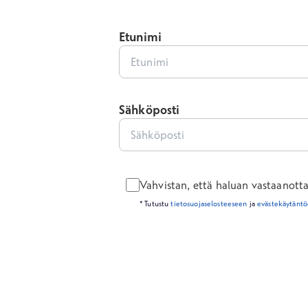
Etunimi
Sähköposti
Vahvistan, että haluan vastaanottaa 
* Tutustu
tietosuojaselosteeseen
ja
evästekäytän