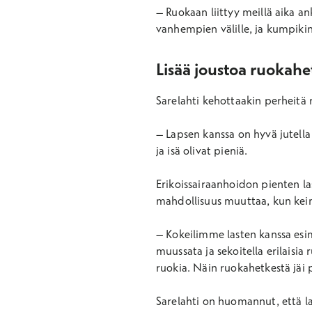
– Ruokaan liittyy meillä aika an
vanhempien välille, ja kumpiki
Lisää joustoa ruokahe
Sarelahti kehottaakin perheitä
– Lapsen kanssa on hyvä jutella e
ja isä olivat pieniä.
Erikoissairaanhoidon pienten la
mahdollisuus muuttaa, kun kei
– Kokeilimme lasten kanssa esim
muussata ja sekoitella erilaisia 
ruokia. Näin ruokahetkestä jäi 
Sarelahti on huomannut, että 