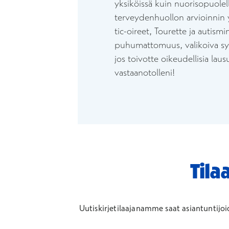
yksiköissä kuin nuorisopuolell
terveydenhuollon arvioinnin 
tic-oireet, Tourette ja autismi
puhumattomuus, valikoiva syö
jos toivotte oikeudellisia lau
vastaanotolleni!
Tila
Uutiskirjetilaajanamme saat asiantuntijoi