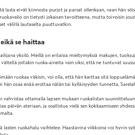
 lasta eivät kiinnosta purjot ja parsat ollenkaan, vaan hän söis
uokavalio on tietysti jokaisen tavoitteena, mutta toivoisin jous
set välillä lautaselta puuttuvatkin.
eikä se haittaa
ilijana yksilö. Meillä on erilaisia mieltymyksiä makujen, tuok
 vältellä joitakin ruoka-aineita vain siksi, että ne tuntuvat suuss
syömään ruokaa väkisin, voi olla, että hän karttaa sitä loppue
ei hän osaa enää erottaa nälän tai kylläisyyden tunnetta, Sarela
 vahvistaa ottamalla lapsen mukaan ruokalistan suunnitteluun 
taa päivän ateriaan, ja osallistua vielä sen kokkaamiseen yhde
malta.
lä lasten ruokahalu vaihtelee. Haastavina viikkoina voi hyvin syö
ista.