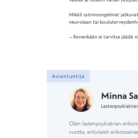
Mikäli syömisongelmat jatkuvat
neuvolaan tai kouluterveydenho
– Kenenkään ei tarvitse jäädä n
Asiantuntija
Minna Sa
Lastenpsykiatrian
Olen lastenpsykiatrian erikoi
vuotta, erityisesti erikoissai