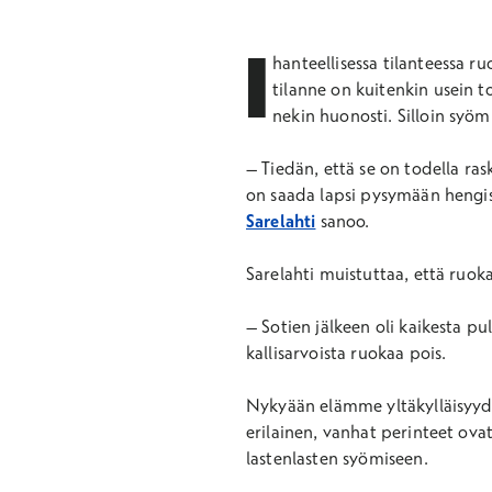
I
hanteellisessa tilanteessa r
tilanne on kuitenkin usein t
nekin huonosti. Silloin syöm
– Tiedän, että se on todella r
on saada lapsi pysymään hengiss
Sarelahti
sanoo.
Sarelahti muistuttaa, että ruokai
– Sotien jälkeen oli kaikesta pula
kallisarvoista ruokaa pois.
Nykyään elämme yltäkylläisyyde
erilainen, vanhat perinteet ov
lastenlasten syömiseen.