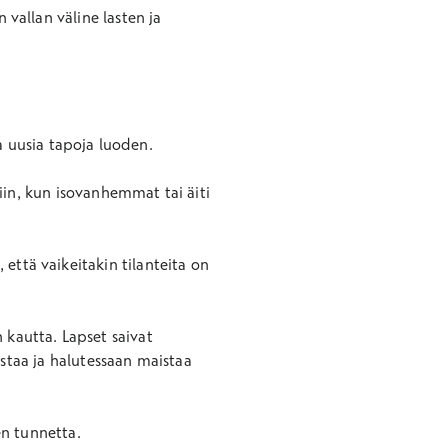
 vallan väline lasten ja
 uusia tapoja luoden.
ötiin, kun isovanhemmat tai äiti
että vaikeitakin tilanteita on
 kautta. Lapset saivat
aistaa ja halutessaan maistaa
n tunnetta.