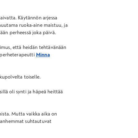
vaivatta. Käytännön arjessa
 muutama ruoka-aine maistuu, ja
mään perheessä joka päivä.
timus, että heidän tehtävänään
a perheterapeutti
Minna
kupolvelta toiselle.
sillä oli synti ja häpeä heittää
sta. Mutta vaikka aika on
sovanhemmat suhtautuvat