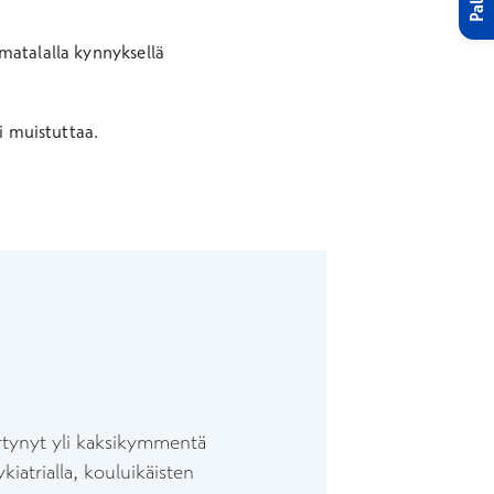
matalalla kynnyksellä
i muistuttaa.
ertynyt yli kaksikymmentä
kiatrialla, kouluikäisten