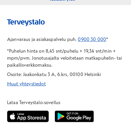
Ajanvaraus ja asiakaspalvelu puh.
0900 30 000
*
*Puhelun hinta on 8,45 snt/puhelu + 19,34 snt/min +
mpm/pvm.
Jonotusajalta veloitetaan matkapuhelin- tai
paikallisverkkomaksu.
Osoite: Jaakonkatu 3 A, 6.krs, 00100 Helsinki
Muut yhteystiedot
*Puhelun hinta on 8,35 snt/puhelu + 19,33 snt/min + mpm/pvm
*Puhelun hinta on matkapuhelinliittymästä 8,35 snt/puhelu + 
Lataa Terveystalo-sovellus
Avautuu uuteen ikkunaan
Avautuu uuteen ikkunaan