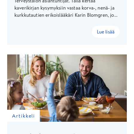
Terveystalon asiantuntijat. Tällä kertaa
kaverikirjan kysymyksiin vastaa korva-, nenä- ja
kurkkutautien erikoislääkäri Karin Blomgren, joka
kertoo muun muassa parhaan vinkkinsä
lääkärikäyntiä jännittävälle lapselle ja paljastaa
Lue lisää
oman supervoimansa.
Artikkeli