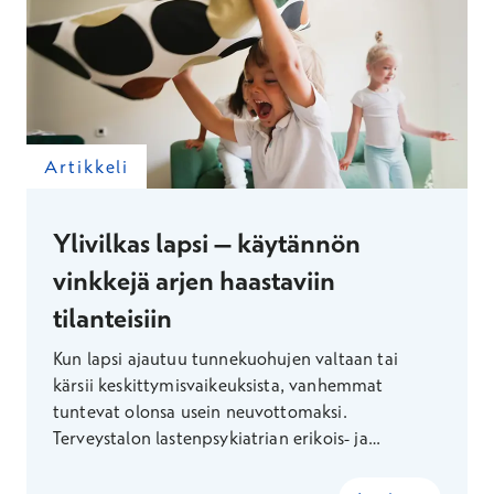
Artikkeli
Ylivilkas lapsi – käytännön
vinkkejä arjen haastaviin
tilanteisiin
Kun lapsi ajautuu tunnekuohujen valtaan tai
kärsii keskittymisvaikeuksista, vanhemmat
tuntevat olonsa usein neuvottomaksi.
Terveystalon lastenpsykiatrian erikois- ja
vastuulääkäri Kirsi Kakko kertoo, miten pienetkin
muutokset voivat helpottaa perheiden arkea.