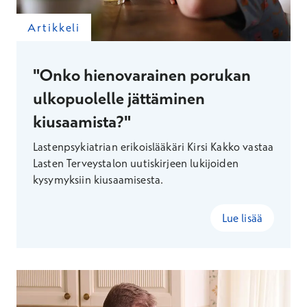
Artikkeli
"Onko hienovarainen porukan
ulkopuolelle jättäminen
kiusaamista?"
Lastenpsykiatrian erikoislääkäri Kirsi Kakko vastaa
Lasten Terveystalon uutiskirjeen lukijoiden
kysymyksiin kiusaamisesta.
Lue lisää