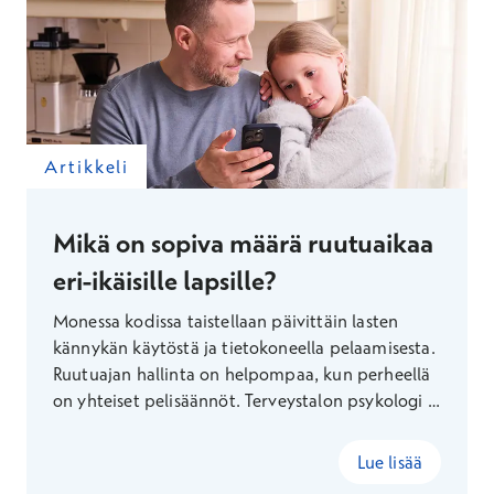
Artikkeli
Mikä on sopiva määrä ruutuaikaa
eri-ikäisille lapsille?
Monessa kodissa taistellaan päivittäin lasten
kännykän käytöstä ja tietokoneella pelaamisesta.
Ruutuajan hallinta on helpompaa, kun perheellä
on yhteiset pelisäännöt. Terveystalon psykologi ja
psykoterapeutti Sonja Eräranta kertoo uusista
ikäkohtaisista suosituksista.
Lue lisää