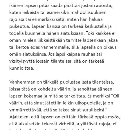
ikäisen lapsen pitää saada päättää jostain asioista,
kuten leikeistä tai esimerkiksi mahdollisuuksien
rajoissa tai esimerkiksi siitä, miten hän haluaa
pukeutua. Lapsen kanssa on tärkeää keskustella ja
todella kuunnella hänen ajatuksiaan. Toki kaikkea ei
oman mielen liikkeistäkään tarvitse lapsenkaan jakaa
tai kertoa edes vanhemmalle, sillä lapsella on oikeus
omiin ajatuksiinsa. Jos lapsi kaipaa rauhaa tai
yksityisyyttä jossain tilanteissa, sitä on tärkeää
kunnioittaa.
Vanhemman on tärkeää puolustaa lasta tilanteissa,
joissa tätä on kohdeltu väärin, ja sanoittaa ääneen
lapsen kokemaa ja mitä se tarkoittaa. Esimerkiksi ”Oli
väärin, että sinut jätettiin leikin ulkopuolelle, ja on
ymmärrettävää, että se tekee sinut surulliseksi.”
Ajattelen, että lapsen on erittäin tärkeää oppia myös,
että aikuisetkin tekevät virheitä ja ylittävät rajoja, eli