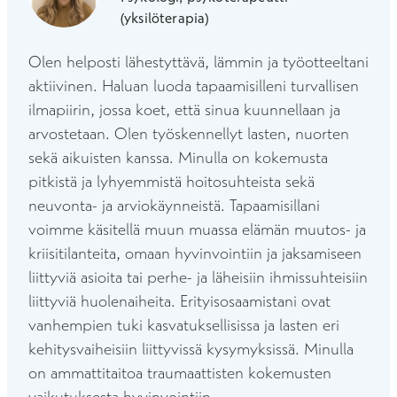
(yksilöterapia)
Olen helposti lähestyttävä, lämmin ja työotteeltani
aktiivinen. Haluan luoda tapaamisilleni turvallisen
ilmapiirin, jossa koet, että sinua kuunnellaan ja
arvostetaan. Olen työskennellyt lasten, nuorten
sekä aikuisten kanssa. Minulla on kokemusta
pitkistä ja lyhyemmistä hoitosuhteista sekä
neuvonta- ja arviokäynneistä. Tapaamisillani
voimme käsitellä muun muassa elämän muutos- ja
kriisitilanteita, omaan hyvinvointiin ja jaksamiseen
liittyviä asioita tai perhe- ja läheisiin ihmissuhteisiin
liittyviä huolenaiheita. Erityisosaamistani ovat
vanhempien tuki kasvatuksellisissa ja lasten eri
kehitysvaiheisiin liittyvissä kysymyksissä. Minulla
on ammattitaitoa traumaattisten kokemusten
vaikutuksesta hyvinvointiin