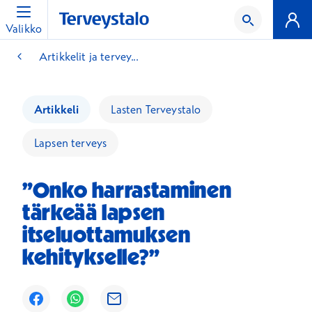
Valikko
Artikkelit ja tervey...
Artikkeli
Lasten Terveystalo
Lapsen terveys
”Onko harrastaminen
tärkeää lapsen
itseluottamuksen
kehitykselle?”
Avautuu uuteen ikkunaan
Avautuu uuteen ikkunaan
Avautuu uuteen ikkunaan