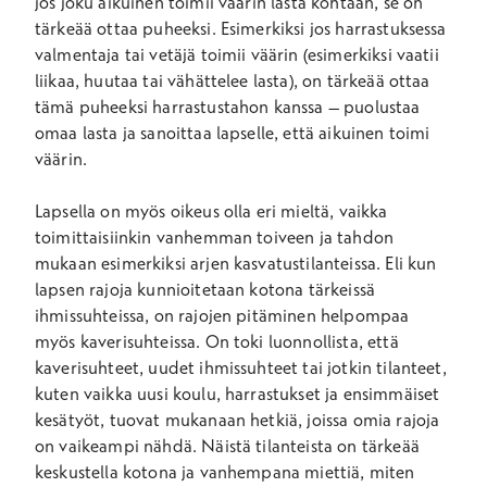
jos joku aikuinen toimii väärin lasta kohtaan, se on
tärkeää ottaa puheeksi. Esimerkiksi jos harrastuksessa
valmentaja tai vetäjä toimii väärin (esimerkiksi vaatii
liikaa, huutaa tai vähättelee lasta), on tärkeää ottaa
tämä puheeksi harrastustahon kanssa – puolustaa
omaa lasta ja sanoittaa lapselle, että aikuinen toimi
väärin.
Lapsella on myös oikeus olla eri mieltä, vaikka
toimittaisiinkin vanhemman toiveen ja tahdon
mukaan esimerkiksi arjen kasvatustilanteissa. Eli kun
lapsen rajoja kunnioitetaan kotona tärkeissä
ihmissuhteissa, on rajojen pitäminen helpompaa
myös kaverisuhteissa. On toki luonnollista, että
kaverisuhteet, uudet ihmissuhteet tai jotkin tilanteet,
kuten vaikka uusi koulu, harrastukset ja ensimmäiset
kesätyöt, tuovat mukanaan hetkiä, joissa omia rajoja
on vaikeampi nähdä. Näistä tilanteista on tärkeää
keskustella kotona ja vanhempana miettiä, miten