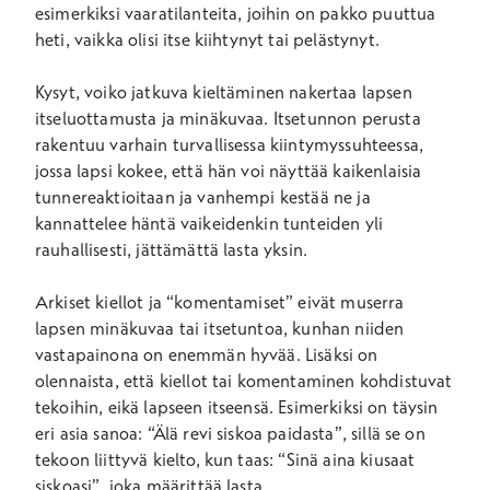
esimerkiksi vaaratilanteita, joihin on pakko puuttua
heti, vaikka olisi itse kiihtynyt tai pelästynyt.
Kysyt, voiko jatkuva kieltäminen nakertaa lapsen
itseluottamusta ja minäkuvaa. Itsetunnon perusta
rakentuu varhain turvallisessa kiintymyssuhteessa,
jossa lapsi kokee, että hän voi näyttää kaikenlaisia
tunnereaktioitaan ja vanhempi kestää ne ja
kannattelee häntä vaikeidenkin tunteiden yli
rauhallisesti, jättämättä lasta yksin.
Arkiset kiellot ja “komentamiset” eivät muserra
lapsen minäkuvaa tai itsetuntoa, kunhan niiden
vastapainona on enemmän hyvää. Lisäksi on
olennaista, että kiellot tai komentaminen kohdistuvat
tekoihin, eikä lapseen itseensä. Esimerkiksi on täysin
eri asia sanoa: “Älä revi siskoa paidasta”, sillä se on
tekoon liittyvä kielto, kun taas: “Sinä aina kiusaat
siskoasi”, joka määrittää lasta.