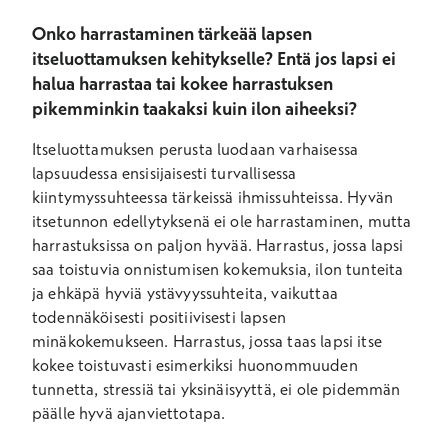
Onko harrastaminen tärkeää lapsen
itseluottamuksen kehitykselle? Entä jos lapsi ei
halua harrastaa tai kokee harrastuksen
pikemminkin taakaksi kuin ilon aiheeksi?
Itseluottamuksen perusta luodaan varhaisessa
lapsuudessa ensisijaisesti turvallisessa
kiintymyssuhteessa tärkeissä ihmissuhteissa. Hyvän
itsetunnon edellytyksenä ei ole harrastaminen, mutta
harrastuksissa on paljon hyvää. Harrastus, jossa lapsi
saa toistuvia onnistumisen kokemuksia, ilon tunteita
ja ehkäpä hyviä ystävyyssuhteita, vaikuttaa
todennäköisesti positiivisesti lapsen
minäkokemukseen. Harrastus, jossa taas lapsi itse
kokee toistuvasti esimerkiksi huonommuuden
tunnetta, stressiä tai yksinäisyyttä, ei ole pidemmän
päälle hyvä ajanviettotapa.