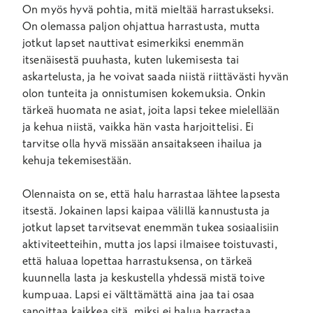
On myös hyvä pohtia, mitä mieltää harrastukseksi.
On olemassa paljon ohjattua harrastusta, mutta
jotkut lapset nauttivat esimerkiksi enemmän
itsenäisestä puuhasta, kuten lukemisesta tai
askartelusta, ja he voivat saada niistä riittävästi hyvän
olon tunteita ja onnistumisen kokemuksia. Onkin
tärkeä huomata ne asiat, joita lapsi tekee mielellään
ja kehua niistä, vaikka hän vasta harjoittelisi. Ei
tarvitse olla hyvä missään ansaitakseen ihailua ja
kehuja tekemisestään.
Olennaista on se, että halu harrastaa lähtee lapsesta
itsestä. Jokainen lapsi kaipaa välillä kannustusta ja
jotkut lapset tarvitsevat enemmän tukea sosiaalisiin
aktiviteetteihin, mutta jos lapsi ilmaisee toistuvasti,
että haluaa lopettaa harrastuksensa, on tärkeä
kuunnella lasta ja keskustella yhdessä mistä toive
kumpuaa. Lapsi ei välttämättä aina jaa tai osaa
sanoittaa kaikkea sitä, miksi ei halua harrastaa.