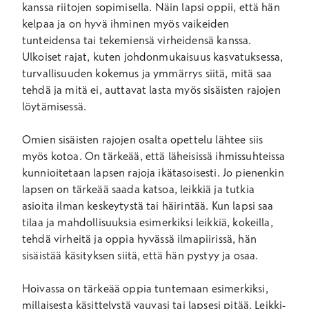
kanssa riitojen sopimisella. Näin lapsi oppii, että hän
kelpaa ja on hyvä ihminen myös vaikeiden
tunteidensa tai tekemiensä virheidensä kanssa.
Ulkoiset rajat, kuten johdonmukaisuus kasvatuksessa,
turvallisuuden kokemus ja ymmärrys siitä, mitä saa
tehdä ja mitä ei, auttavat lasta myös sisäisten rajojen
löytämisessä.
Omien sisäisten rajojen osalta opettelu lähtee siis
myös kotoa. On tärkeää, että läheisissä ihmissuhteissa
kunnioitetaan lapsen rajoja ikätasoisesti. Jo pienenkin
lapsen on tärkeää saada katsoa, leikkiä ja tutkia
asioita ilman keskeytystä tai häirintää. Kun lapsi saa
tilaa ja mahdollisuuksia esimerkiksi leikkiä, kokeilla,
tehdä virheitä ja oppia hyvässä ilmapiirissä, hän
sisäistää käsityksen siitä, että hän pystyy ja osaa.
Hoivassa on tärkeää oppia tuntemaan esimerkiksi,
millaisesta käsittelystä vauvasi tai lapsesi pitää. Leikki-