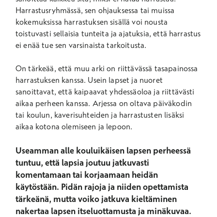
Harrastusryhmässä, sen ohjauksessa tai muissa
kokemuksissa harrastuksen sisällä voi nousta
toistuvasti sellaisia tunteita ja ajatuksia, että harrastus
ei enää tue sen varsinaista tarkoitusta.
On tärkeää, että muu arki on riittävässä tasapainossa
harrastuksen kanssa. Usein lapset ja nuoret
sanoittavat, että kaipaavat yhdessäoloa ja riittävästi
aikaa perheen kanssa. Arjessa on oltava päiväkodin
tai koulun, kaverisuhteiden ja harrastusten lisäksi
aikaa kotona olemiseen ja lepoon.
Useamman alle kouluikäisen lapsen perheessä
tuntuu, että lapsia joutuu jatkuvasti
komentamaan tai korjaamaan heidän
käytöstään. Pidän rajoja ja niiden opettamista
tärkeänä, mutta voiko jatkuva kieltäminen
nakertaa lapsen itseluottamusta ja minäkuvaa.