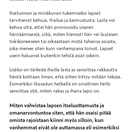
Itsetunnon ja minäkuvan tukemiseksi lapset
tarvitsevat kehuja, ihailua ja kannustusta. Lasta voi
kehua siitä, ettei hän provosoidu sisaren
härnäämisestä, siitä, miten hienosti hän vei lautasen
tiskikoneeseen tai oikeastaan mistä tahansa asiasta,
joka menee siten kuin vanhempana toivot. Lapset
usein haluavat kuitenkin tehdä asiat oikein.
Lisäksi on tärkeää ihailla lasta ja sanoittaa rakkautta
häntä kohtaan ilman, että siihen liittyy mitään tekoja.
Esimerkiksi iltasadun hetkellä on oivallinen hetki
sanoittaa sitä, miten rakas ja ihana lapsi on.
Miten vahvistaa lapsen itseluottamusta ja
omanarvontuntoa siten, että hän osaisi pitää
omista rajoistaan kiinni myös silloin, kun
vanhemmat eivät ole auttamassa eli esimerkiksi