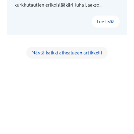
kurkkutautien erikoislääkäri Juha Laakso
muistuttaa, että merkittävä osa
korvatulehduksista ei vaadi antibioottikuuria.
Lue lisää
Näytä kaikki aihealueen artikkelit