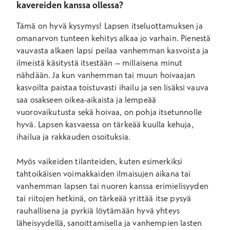
kavereiden kanssa ollessa?
Tämä on hyvä kysymys! Lapsen itseluottamuksen ja
omanarvon tunteen kehitys alkaa jo varhain. Pienestä
vauvasta alkaen lapsi peilaa vanhemman kasvoista ja
ilmeistä käsitystä itsestään – millaisena minut
nähdään. Ja kun vanhemman tai muun hoivaajan
kasvoilta paistaa toistuvasti ihailu ja sen lisäksi vauva
saa osakseen oikea-aikaista ja lempeää
vuorovaikutusta sekä hoivaa, on pohja itsetunnolle
hyvä. Lapsen kasvaessa on tärkeää kuulla kehuja,
ihailua ja rakkauden osoituksia.
Myös vaikeiden tilanteiden, kuten esimerkiksi
tahtoikäisen voimakkaiden ilmaisujen aikana tai
vanhemman lapsen tai nuoren kanssa erimielisyyden
tai riitojen hetkinä, on tärkeää yrittää itse pysyä
rauhallisena ja pyrkiä löytämään hyvä yhteys
läheisyydellä, sanoittamisella ja vanhempien lasten