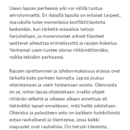
Usean lapsen perheessä arki voi välillä tuntua
selviytymiseltä. Eri ikäisillä lapsilla on erilaiset tarpeet,
sisaruksille tulee monenlaisia konfliktitilanteita
keskenään, kun tärkeitä sosiaalisia taitoja
harjoitellaan, ja monenmoiset arkiset tilanteet
saattavat aiheuttaa erimielisyyttä ja rajojen kokeilua.
Vanhempi usein tuntee olonsa riittämättömäksi,
vaikka tekisikin parhaansa.
Rajojen opettaminen ja johdonmukaisuus arjessa ovat
tärkeitä koko perheen kannalta. Lapsia joutuu
ohjeistamaan ja usein toistamaan asioita. Olennaista
on se, miten lapsia ohjeistetaan: ovatko ohjeet
riittävän selkeitä ja oikeaan aikaan annettuja eli
tietävätkö lapset ennakkoon, mitä heiltä odotetaan.
Ohjeistus ja palautteen anto on kaikkein hyödyllisintä
antaa rauhallisesti ja tilanteessa, jossa kaikki
osapuolet ovat rauhallisia. On tietysti tilanteita,