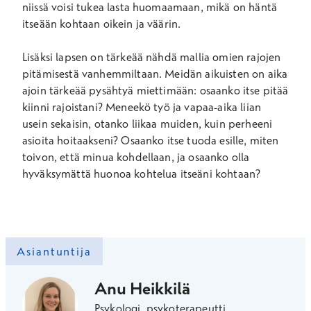
niissä voisi tukea lasta huomaamaan, mikä on häntä
itseään kohtaan oikein ja väärin.
Lisäksi lapsen on tärkeää nähdä mallia omien rajojen
pitämisestä vanhemmiltaan. Meidän aikuisten on aika
ajoin tärkeää pysähtyä miettimään: osaanko itse pitää
kiinni rajoistani? Meneekö työ ja vapaa-aika liian
usein sekaisin, otanko liikaa muiden, kuin perheeni
asioita hoitaakseni? Osaanko itse tuoda esille, miten
toivon, että minua kohdellaan, ja osaanko olla
hyväksymättä huonoa kohtelua itseäni kohtaan?
Asiantuntija
Anu Heikkilä
Psykologi, psykoterapeutti