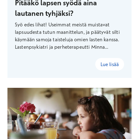
Pitääkö lapsen syödä aina
lautanen tyhjäksi?
Syö edes lihat! Useimmat meistä muistavat
lapsuudesta tutun maanittelun, ja päätyvät silti
käymään samoja taisteluja omien lasten kanssa.
Lastenpsykiatri ja perheterapeutti Minna
Sarelahti toivoo armollisuutta perheiden
ruokailuhetkiin ja kertoo, miten syömisestä voi
Lue lisää
tulla nautinnollisempi kokemus.