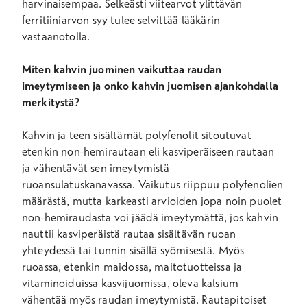
harvinaisempaa. Selkeästi viitearvot ylittävän
ferritiiniarvon syy tulee selvittää lääkärin
vastaanotolla.
Miten kahvin juominen vaikuttaa raudan
imeytymiseen ja onko kahvin juomisen ajankohdalla
merkitystä?
Kahvin ja teen sisältämät polyfenolit sitoutuvat
etenkin non-hemirautaan eli kasviperäiseen rautaan
ja vähentävät sen imeytymistä
ruoansulatuskanavassa. Vaikutus riippuu polyfenolien
määrästä, mutta karkeasti arvioiden jopa noin puolet
non-hemiraudasta voi jäädä imeytymättä, jos kahvin
nauttii kasviperäistä rautaa sisältävän ruoan
yhteydessä tai tunnin sisällä syömisestä. Myös
ruoassa, etenkin maidossa, maitotuotteissa ja
vitaminoiduissa kasvijuomissa, oleva kalsium
vähentää myös raudan imeytymistä. Rautapitoiset