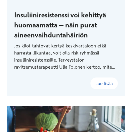
Insuliiniresistenssi voi kehittyä
huomaamatta – näin purat
aineenvaihduntahäiriön
Jos kilot tahtovat kertyä keskivartaloon etkä
harrasta liikuntaa, voit olla riskiryhmässä
insuliiniresistenssille. Terveystalon
ravitsemusterapeutti Ulla Tolonen kertoo, miten
aineenvaihduntahäiriön voi jopa parantaa
elämäntapamuutoksilla.
Lue lisää