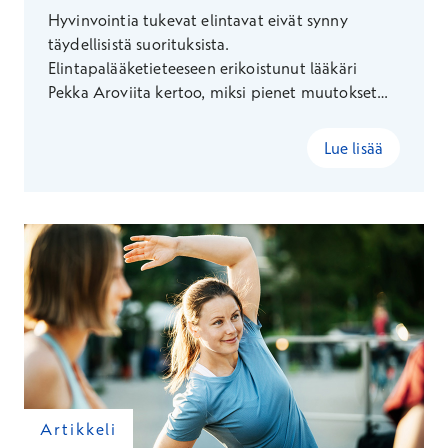
Hyvinvointia tukevat elintavat eivät synny
täydellisistä suorituksista.
Elintapalääketieteeseen erikoistunut lääkäri
Pekka Aroviita kertoo, miksi pienet muutokset
ovat usein tehokkain tapa kehittää
ruokailutottumuksia, lisätä liikuntaa ja vahvistaa
Lue lisää
hyvinvointia osana tavallista arkea.
Artikkeli