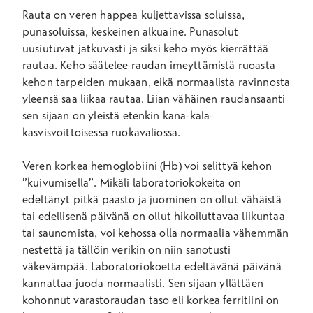
Rauta on veren happea kuljettavissa soluissa,
punasoluissa, keskeinen alkuaine. Punasolut
uusiutuvat jatkuvasti ja siksi keho myös kierrättää
rautaa. Keho säätelee raudan imeyttämistä ruoasta
kehon tarpeiden mukaan, eikä normaalista ravinnosta
yleensä saa liikaa rautaa. Liian vähäinen raudansaanti
sen sijaan on yleistä etenkin kana-kala-
kasvisvoittoisessa ruokavaliossa.
Veren korkea hemoglobiini (Hb) voi selittyä kehon
”kuivumisella”. Mikäli laboratoriokokeita on
edeltänyt pitkä paasto ja juominen on ollut vähäistä
tai edellisenä päivänä on ollut hikoiluttavaa liikuntaa
tai saunomista, voi kehossa olla normaalia vähemmän
nestettä ja tällöin verikin on niin sanotusti
väkevämpää. Laboratoriokoetta edeltävänä päivänä
kannattaa juoda normaalisti. Sen sijaan yllättäen
kohonnut varastoraudan taso eli korkea ferritiini on