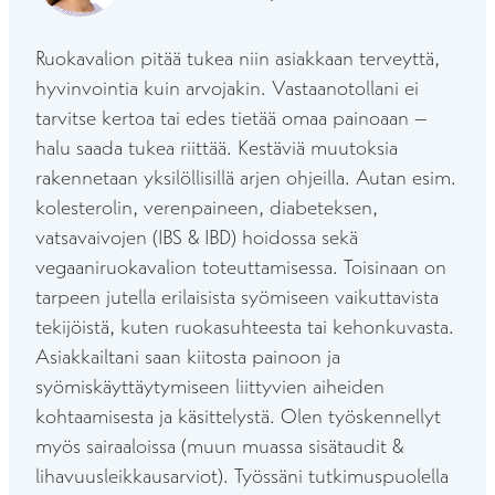
Ruokavalion pitää tukea niin asiakkaan terveyttä,
hyvinvointia kuin arvojakin. Vastaanotollani ei
tarvitse kertoa tai edes tietää omaa painoaan –
halu saada tukea riittää. Kestäviä muutoksia
rakennetaan yksilöllisillä arjen ohjeilla. Autan esim.
kolesterolin, verenpaineen, diabeteksen,
vatsavaivojen (IBS & IBD) hoidossa sekä
vegaaniruokavalion toteuttamisessa. Toisinaan on
tarpeen jutella erilaisista syömiseen vaikuttavista
tekijöistä, kuten ruokasuhteesta tai kehonkuvasta.
Asiakkailtani saan kiitosta painoon ja
syömiskäyttäytymiseen liittyvien aiheiden
kohtaamisesta ja käsittelystä. Olen työskennellyt
myös sairaaloissa (muun muassa sisätaudit &
lihavuusleikkausarviot). Työssäni tutkimuspuolella