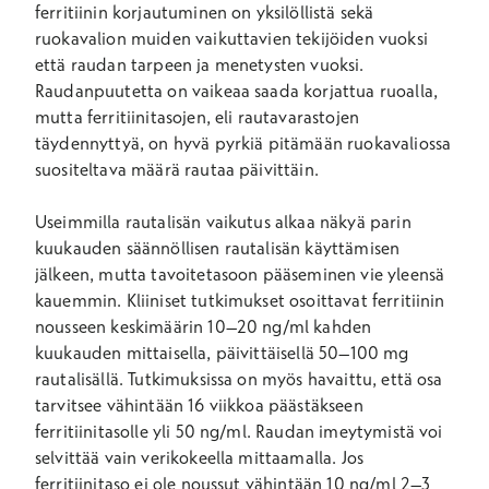
ferritiinin korjautuminen on yksilöllistä sekä
ruokavalion muiden vaikuttavien tekijöiden vuoksi
että raudan tarpeen ja menetysten vuoksi.
Raudanpuutetta on vaikeaa saada korjattua ruoalla,
mutta ferritiinitasojen, eli rautavarastojen
täydennyttyä, on hyvä pyrkiä pitämään ruokavaliossa
suositeltava määrä rautaa päivittäin.
Useimmilla rautalisän vaikutus alkaa näkyä parin
kuukauden säännöllisen rautalisän käyttämisen
jälkeen, mutta tavoitetasoon pääseminen vie yleensä
kauemmin. Kliiniset tutkimukset osoittavat ferritiinin
nousseen keskimäärin 10–20 ng/ml kahden
kuukauden mittaisella, päivittäisellä 50–100 mg
rautalisällä. Tutkimuksissa on myös havaittu, että osa
tarvitsee vähintään 16 viikkoa päästäkseen
ferritiinitasolle yli 50 ng/ml. Raudan imeytymistä voi
selvittää vain verikokeella mittaamalla. Jos
ferritiinitaso ei ole noussut vähintään 10 ng/ml 2–3