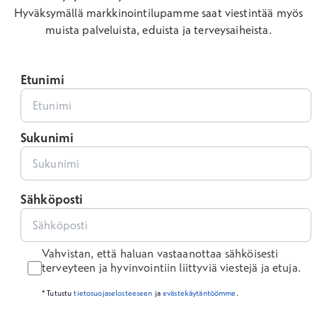
Hyväksymällä markkinointilupamme saat viestintää myös
muista palveluista, eduista ja terveysaiheista.
Etunimi
Sukunimi
Sähköposti
Vahvistan, että haluan vastaanottaa sähköisesti
terveyteen ja hyvinvointiin liittyviä viestejä ja etuja.
* Tutustu
tietosuojaselosteeseen
ja
evästekäytäntöömme
.