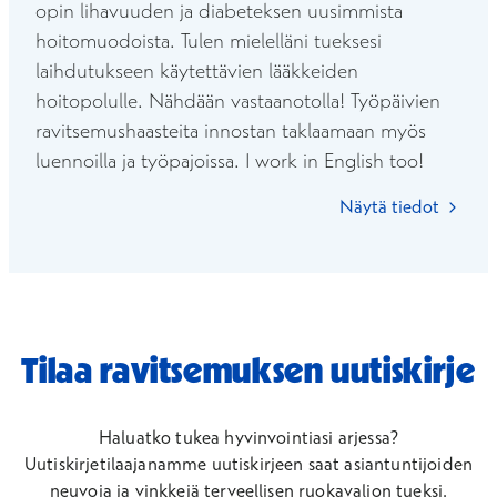
opin lihavuuden ja diabeteksen uusimmista
hoitomuodoista. Tulen mielelläni tueksesi
laihdutukseen käytettävien lääkkeiden
hoitopolulle. Nähdään vastaanotolla! Työpäivien
ravitsemushaasteita innostan taklaamaan myös
luennoilla ja työpajoissa. I work in English too!
Näytä tiedot
Tilaa ravitsemuksen uutiskirje
Haluatko tukea hyvinvointiasi arjessa?
Uutiskirjetilaajanamme uutiskirjeen saat asiantuntijoiden
neuvoja ja vinkkejä terveellisen ruokavalion tueksi.