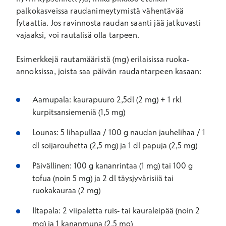
palkokasveissa raudanimeytymistä vähentävää
fytaattia. Jos ravinnosta raudan saanti jää jatkuvasti
vajaaksi, voi rautalisä olla tarpeen.
Esimerkkejä rautamääristä (mg) erilaisissa ruoka-
annoksissa, joista saa päivän raudantarpeen kasaan:
Aamupala: kaurapuuro 2,5dl (2 mg) + 1 rkl
kurpitsansiemeniä (1,5 mg)
Lounas: 5 lihapullaa / 100 g naudan jauhelihaa / 1
dl soijarouhetta (2,5 mg) ja 1 dl papuja (2,5 mg)
Päivällinen: 100 g kananrintaa (1 mg) tai 100 g
tofua (noin 5 mg) ja 2 dl täysjyvärisiiä tai
ruokakauraa (2 mg)
Iltapala: 2 viipaletta ruis- tai kauraleipää (noin 2
mg) ja 1 kananmuna (2,5 mg)