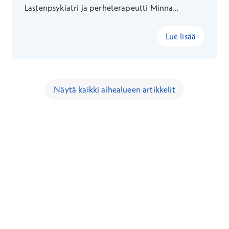
Lastenpsykiatri ja perheterapeutti Minna
Sarelahti toivoo armollisuutta perheiden
ruokailuhetkiin ja kertoo, miten syömisestä voi
Lue lisää
tulla nautinnollisempi kokemus.
Näytä kaikki aihealueen artikkelit