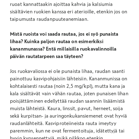
ruoat kannattaakin ajoittaa kahvia ja kalsiumia
sisältävien ruokien kanssa eri aterioille, etenkin jos on
taipumusta raudanpuuteanemiaan.
Mistä ruoista voi saada rautaa, jos ei syö punaista
lihaa? Kuinka paljon rautaa on esimerkiksi
kananmunassa? Entä millaisilla ruokavalinnoilla
päivän rautatarpeen saa täyteen?
Jos ruokavaliossa ei ole punaista lihaa, raudan saanti
painottuu kasvipohjaisiin lähteisiin. Kananmunissa on
kohtalaisesti rautaa (noin 2,5 mg/kpl), mutta kana ja
kala sisältävät vain vähän rautaa, joten punaisen lihan
poisjättäminen edellyttää raudan saannin lisäämistä
muista lähteistä. Kaura, linssit, pavut, herneet, soija
sekä kurpitsan- ja auringonkukansiemenet ovat hyviä
raudanlähteitä. Kasviproteiineista rauta imeytyy
paremmin, kun ne ovat fermentoituja, idätettyjä tai
hyvin kypsennettyjä, mikä pilkkoo etenkin