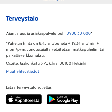
Ajanvaraus ja asiakaspalvelu puh.
0900 30 000
*
*Puhelun hinta on 8,45 snt/puhelu + 19,34 snt/min +
mpm/pvm.
Jonotusajalta veloitetaan matkapuhelin- tai
paikallisverkkomaksu.
Osoite: Jaakonkatu 3 A, 6.krs, 00100 Helsinki
Muut yhteystiedot
*Puhelun hinta on 8,35 snt/puhelu + 19,33 snt/min + mpm/pvm
*Puhelun hinta on matkapuhelinliittymästä 8,35 snt/puhelu + 
Lataa Terveystalo-sovellus
Avautuu uuteen ikkunaan
Avautuu uuteen ikkunaan