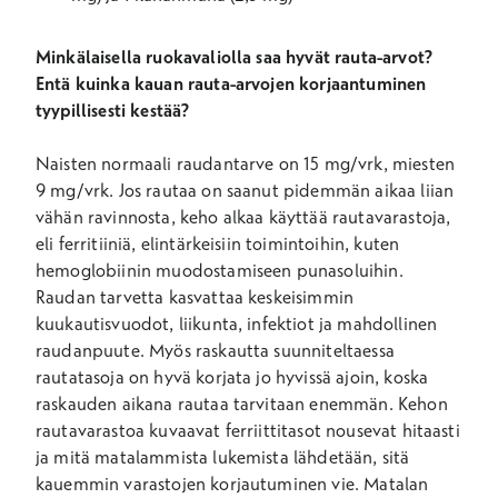
Minkälaisella ruokavaliolla saa hyvät rauta-arvot?
Entä kuinka kauan rauta-arvojen korjaantuminen
tyypillisesti kestää?
Naisten normaali raudantarve on 15 mg/vrk, miesten
9 mg/vrk. Jos rautaa on saanut pidemmän aikaa liian
vähän ravinnosta, keho alkaa käyttää rautavarastoja,
eli ferritiiniä, elintärkeisiin toimintoihin, kuten
hemoglobiinin muodostamiseen punasoluihin.
Raudan tarvetta kasvattaa keskeisimmin
kuukautisvuodot, liikunta, infektiot ja mahdollinen
raudanpuute. Myös raskautta suunniteltaessa
rautatasoja on hyvä korjata jo hyvissä ajoin, koska
raskauden aikana rautaa tarvitaan enemmän. Kehon
rautavarastoa kuvaavat ferriittitasot nousevat hitaasti
ja mitä matalammista lukemista lähdetään, sitä
kauemmin varastojen korjautuminen vie. Matalan