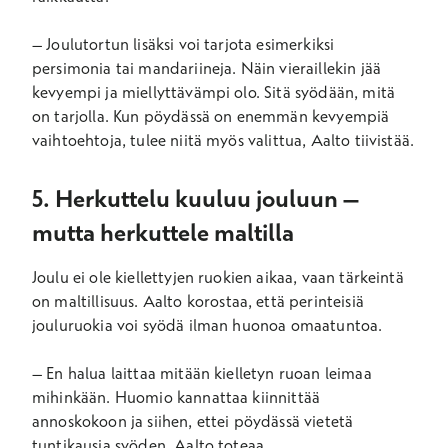
– Joulutortun lisäksi voi tarjota esimerkiksi
persimonia tai mandariineja. Näin vieraillekin jää
kevyempi ja miellyttävämpi olo.
Sitä syödään, mitä
on tarjolla. Kun pöydässä on enemmän kevyempiä
vaihtoehtoja, tulee niitä myös valittua,
Aalto
tiivistää.
5. Herkuttelu kuuluu jouluun –
mutta herkuttele maltilla
Joulu ei ole kiellettyjen ruokien aikaa, vaan tärkeintä
on maltillisuus.
Aalto
korostaa, että perinteisiä
jouluruokia voi syödä ilman huonoa omaatuntoa.
– En halua laittaa mitään kielletyn ruoan leimaa
mihinkään. Huomio kannattaa kiinnittää
annoskokoon ja siihen, ettei pöydässä vietetä
tuntikausia syöden,
Aalto
toteaa.