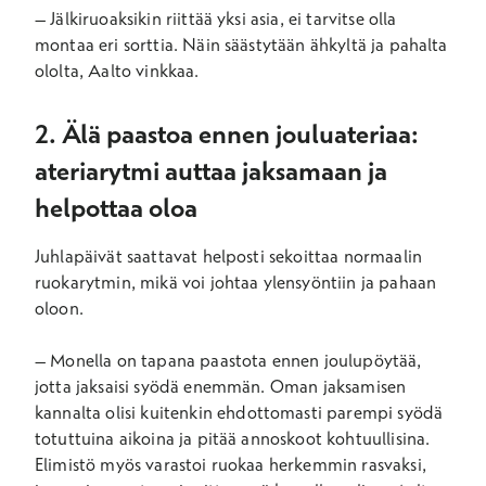
– Jälkiruoaksi
kin
riittää yksi asia, ei tarvitse olla
montaa eri sorttia. Näin säästytään ähkyltä
ja pahalta
ololta, Aalto vinkkaa.
2. Älä paastoa ennen jouluateriaa:
ateriarytmi auttaa jaksamaan ja
helpottaa oloa
J
uhlapäivät saattavat helposti sekoittaa normaalin
ruokarytmin, mikä voi johtaa ylensyöntiin
ja pahaan
oloon.
– Monella on tapana paastota ennen joulupöytää,
jotta jaksaisi syödä enemmän.
Oman jaksamisen
kannalta
o
lisi kuitenkin ehdottomasti parempi syödä
totuttuina aikoina
ja pitää annoskoot kohtuullisina.
Elimistö myös varastoi ruokaa herkemmin rasvaksi,