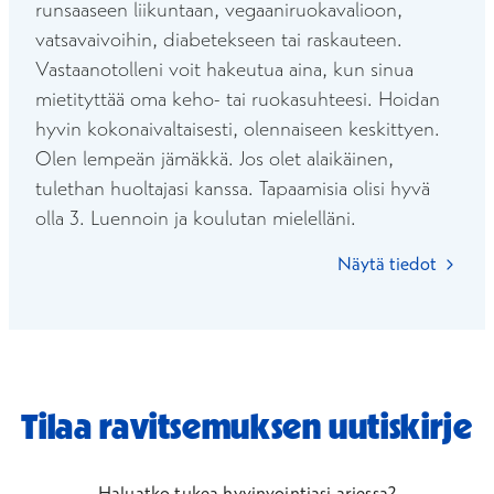
runsaaseen liikuntaan, vegaaniruokavalioon,
vatsavaivoihin, diabetekseen tai raskauteen.
Vastaanotolleni voit hakeutua aina, kun sinua
mietityttää oma keho- tai ruokasuhteesi. Hoidan
hyvin kokonaivaltaisesti, olennaiseen keskittyen.
Olen lempeän jämäkkä. Jos olet alaikäinen,
tulethan huoltajasi kanssa. Tapaamisia olisi hyvä
olla 3. Luennoin ja koulutan mielelläni.
Näytä tiedot
Tilaa ravitsemuksen uutiskirje
Haluatko tukea hyvinvointiasi arjessa?