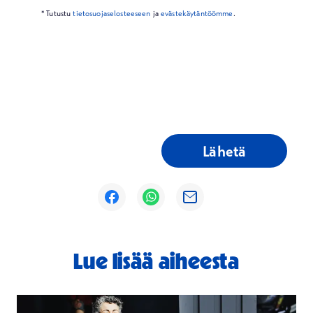
* Tutustu
tietosuojaselosteeseen
ja
evästekäytäntöömme
.
Lähetä
Avautuu uuteen ikkunaan
Avautuu uuteen ikkunaan
Avautuu uuteen ikkunaan
Lue lisää aiheesta