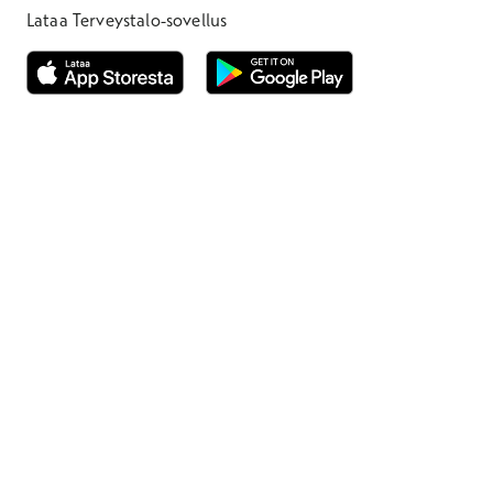
Lataa Terveystalo-sovellus
Avautuu uuteen ikkunaan
Avautuu uuteen ikkunaan
Henkilöasiakkaat
Hinnasto
Ajanvaraus
Toimipaikat
Asiantuntijat