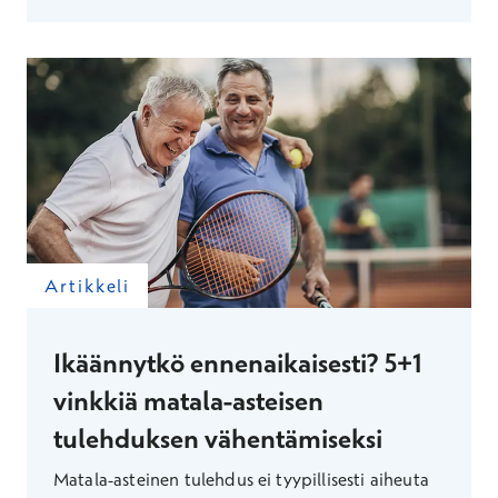
toistuvia valintoja.
Artikkeli
Ikäännytkö ennenaikaisesti? 5+1
vinkkiä matala-asteisen
tulehduksen vähentämiseksi
Matala-asteinen tulehdus ei tyypillisesti aiheuta