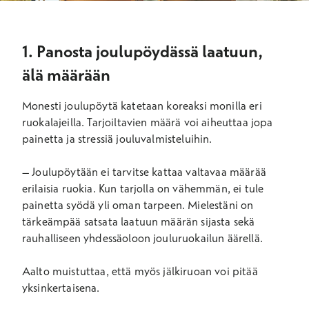
1. Panosta joulupöydässä laatuun,
älä määrään
Mones
ti joulupöy
tä katetaan korea
ksi
monilla eri
ruokalajeilla. Tarjoiltavien määrä
voi aiheuttaa jopa
painetta ja stressiä jouluvalmisteluihin.
– Joulupöytään ei tarvitse kattaa valtavaa määrää
erilaisia ruokia. Kun tarjolla on vähemmän, ei tule
painetta syödä yli oman tarpeen
.
Mielestäni on
tärkeämpää satsata
laatuun määrän sijasta sekä
rauhalliseen yhdessäoloon jouluruokailun äärellä.
Aalto
muistuttaa, että myös jälkiruoan voi pitää
yksinkertaisena.