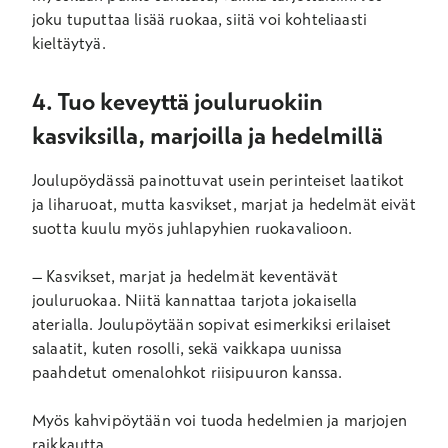
joku tuputtaa lisää ruokaa, siitä voi kohteliaasti
kieltäytyä.
4. Tuo keveyttä jouluruokiin
kasviksilla, marjoilla ja hedelmillä
Joulupöydässä painottuvat usein perinteiset laatikot
ja liharuoat, mutta kasvikset, marjat ja hedelmät eivät
suotta kuulu myös juhlapyhien ruokavalioon.
– Kasvikset, marjat ja hedelmät keventävät
jouluruokaa. Niitä kannattaa tarjota jokaisella
aterialla. Joulupöytään sopivat esimerkiksi erilaiset
salaatit, kuten rosolli, sekä vaikkapa uunissa
paahdetut omenalohkot riisipuuron kanssa.
Myös kahvipöytään voi tuoda hedelmien ja marjojen
raikkautta.