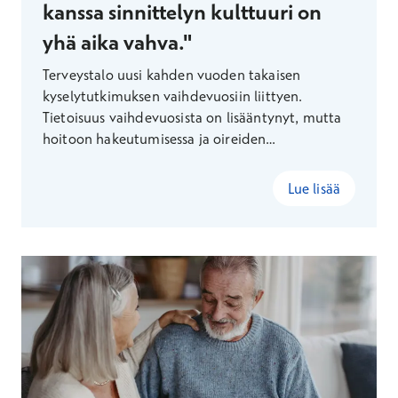
kanssa sinnittelyn kulttuuri on
yhä aika vahva."
Terveystalo uusi kahden vuoden takaisen
kyselytutkimuksen vaihdevuosiin liittyen.
Tietoisuus vaihdevuosista on lisääntynyt, mutta
hoitoon hakeutumisessa ja oireiden
tunnistamisessa on vielä parantamisen varaa.
Lue lisää