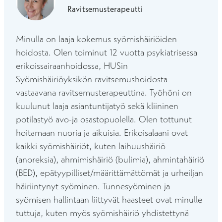
Ravitsemusterapeutti
Minulla on laaja kokemus syömishäiriöiden
hoidosta. Olen toiminut 12 vuotta psykiatrisessa
erikoissairaanhoidossa, HUSin
Syömishäiriöyksikön ravitsemushoidosta
vastaavana ravitsemusterapeuttina. Työhöni on
kuulunut laaja asiantuntijatyö sekä kliininen
potilastyö avo-ja osastopuolella. Olen tottunut
hoitamaan nuoria ja aikuisia. Erikoisalaani ovat
kaikki syömishäiriöt, kuten laihuushäiriö
(anoreksia), ahmimishäiriö (bulimia), ahmintahäiriö
(BED), epätyypilliset/määrittämättömät ja urheiljan
häiriintynyt syöminen. Tunnesyöminen ja
syömisen hallintaan liittyvät haasteet ovat minulle
tuttuja, kuten myös syömishäiriö yhdistettynä