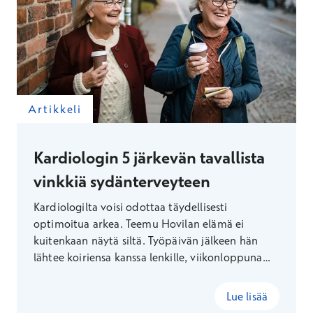
Artikkeli
Kardiologin 5 järkevän tavallista
vinkkiä sydänterveyteen
Kardiologilta voisi odottaa täydellisesti
optimoitua arkea. Teemu Hovilan elämä ei
kuitenkaan näytä siltä. Työpäivän jälkeen hän
lähtee koiriensa kanssa lenkille, viikonloppuna
tehdään mökkihommia ja joskus kaupasta
tarttuu mukaan irtokarkkeja. Hovilan mukaan
Lue lisää
sydän ei kaipaa täydellisyyttä – vaan järkeviä,