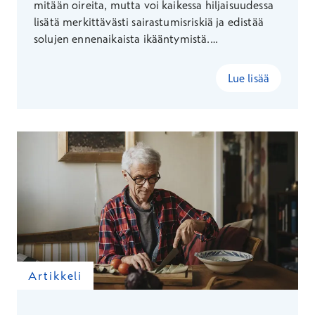
mitään oireita, mutta voi kaikessa hiljaisuudessa
lisätä merkittävästi sairastumisriskiä ja edistää
solujen ennenaikaista ikääntymistä.
Ennaltaehkäisevän terveydenhuollon johtava
lääkäri Ilse Rauhaniemi kertoo, miten
Lue lisää
tulehdustilaa voi torjua kotikonstein.
Artikkeli