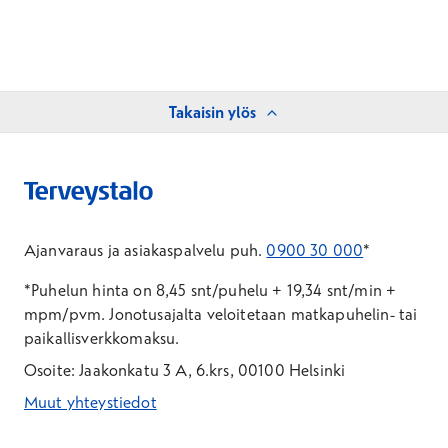
Takaisin ylös
Ajanvaraus ja asiakaspalvelu puh.
0900 30 000
*
*Puhelun hinta on 8,45 snt/puhelu + 19,34 snt/min +
mpm/pvm.
Jonotusajalta veloitetaan matkapuhelin- tai
paikallisverkkomaksu.
Osoite: Jaakonkatu 3 A, 6.krs, 00100 Helsinki
Muut yhteystiedot
*Puhelun hinta on 8,35 snt/puhelu + 19,33 snt/min + mpm/pvm
*Puhelun hinta on matkapuhelinliittymästä 8,35 snt/puhelu + 