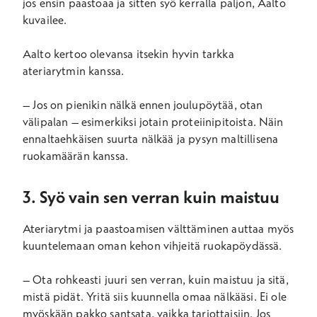
jos ensin paastoaa ja sitten syö kerralla paljon, Aalto
kuvailee.
Aalto kertoo olevansa itsekin hyvin tarkka
ateriarytmin kanssa.
–
Jos on pi
enikin nälkä
ennen joulupöytää, otan
välipalan – esimerkiksi jotain proteiinipitoista. Näin
ennaltaehkäisen suurta nälkää ja pysyn maltillisena
ruokamäärän kanssa.
3. Syö vain sen verran kuin maistuu
Ateriarytmi
ja paastoamisen välttäminen auttaa myös
kuuntelemaan oman kehon vihjeitä ruokapöydässä.
–
Ota rohkeasti juuri sen verran, kuin maistuu ja sitä,
mistä pidät.
Yritä siis kuunnella
omaa nälkää
si.
Ei ole
myöskään pakko santsata, vaikka tarjottaisiin. Jos