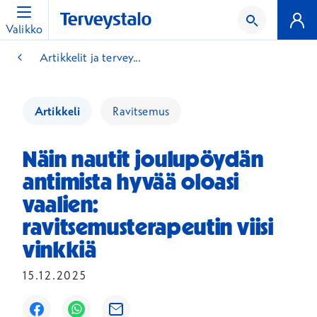
Valikko
Artikkelit ja tervey...
Artikkeli
Ravitsemus
Näin nautit joulupöydän
antimista hyvää oloasi
vaalien:
ravitsemusterapeutin viisi
vinkkiä
15.12.2025
Avautuu uuteen ikkunaan
Avautuu uuteen ikkunaan
Avautuu uuteen ikkunaan