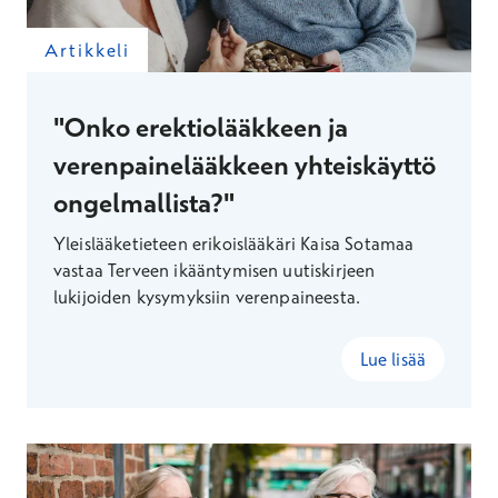
Artikkeli
"Onko erektiolääkkeen ja
verenpainelääkkeen yhteiskäyttö
ongelmallista?"
Yleislääketieteen erikoislääkäri Kaisa Sotamaa
vastaa Terveen ikääntymisen uutiskirjeen
lukijoiden kysymyksiin verenpaineesta.
Lue lisää