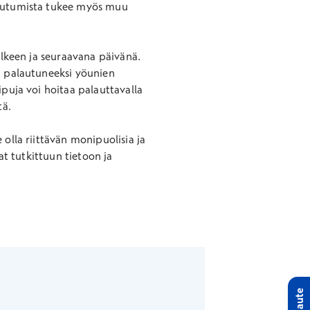
alautumista tukee myös muu
.
älkeen ja seuraavana päivänä.
ta palautuneeksi yöunien
ipuja voi hoitaa palauttavalla
ltä.
 olla riittävän monipuolisia ja
at tutkittuun tietoon ja
Palaute