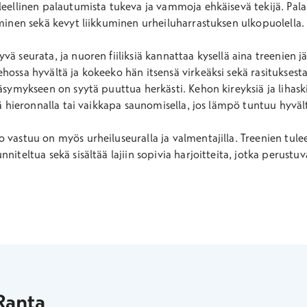
oleellinen palautumista tukeva ja vammoja ehkäisevä tekijä. P
eminen sekä kevyt liikkuminen urheiluharrastuksen ulkopuolella
ä seurata, ja nuoren fiiliksiä kannattaa kysellä aina treenien j
hossa hyvältä ja kokeeko hän itsensä virkeäksi sekä rasitukses
väsymykseen on syytä puuttua herkästi. Kehon kireyksiä ja lihask
llä hieronnalla tai vaikkapa saunomisella, jos lämpö tuntuu hyvä
 vastuu on myös urheiluseuralla ja valmentajilla. Treenien tulee
niteltua sekä sisältää lajiin sopivia harjoitteita, jotka perustuv
Ranta