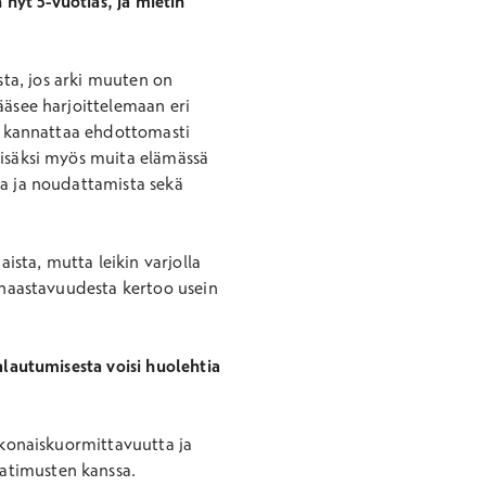
 nyt 5-vuotias, ja mietin
tusta, jos arki muuten on
ääsee harjoittelemaan eri
t, kannattaa ehdottomasti
lisäksi myös muita elämässä
ua ja noudattamista sekä
ista, mutta leikin varjolla
a haastavuudesta kertoo usein
alautumisesta voisi huolehtia
kokonaiskuormittavuutta ja
atimusten kanssa.