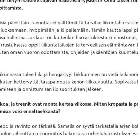
 on tietyn ikäiselle sopivan haastavaa fyysisesti? Oma lapseni on
loittamista.
iivisia päivittäin. 5-vuotias ei välttämättä tarvitse liikuntaharras
ssa juoksemaan, hyppimään ja kiipeilemään. Tämän kautta lapsi p
sa hallintaa. Jos lapsi on kuitenkin harrastuksesta kiinnostunu
astuksessa oppii liikuntataitojen ja terveellisen elämäntavan 
, kuten oman vuoron odottamista, ohjeiden ja sääntöjen kuuntel
iikunnassa tulee hiki ja hengästyy. Liikkuminen on vielä leikinoma
, kuten ketteryyttä, tasapainoa ja kehon liikkuvuutta. Sopivast
miseen ja onnistumisen ilo suorituksen jälkeen.
kkoa, ja treenit ovat monta kertaa viikossa. Miten kropasta ja p
misia voisi ennaltaehkäistä?
lepo ja ravinto on tärkeää. Samalla on syytä tarkastella arjen 
ulun aiheuttama kuormitus balanssissa urheiluharrastuksen va