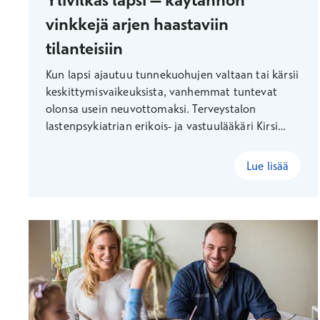
vinkkejä arjen haastaviin
tilanteisiin
Kun lapsi ajautuu tunnekuohujen valtaan tai kärsii
keskittymisvaikeuksista, vanhemmat tuntevat
olonsa usein neuvottomaksi. Terveystalon
lastenpsykiatrian erikois- ja vastuulääkäri Kirsi
Kakko kertoo, miten pienetkin muutokset voivat
helpottaa perheiden arkea.
Lue lisää