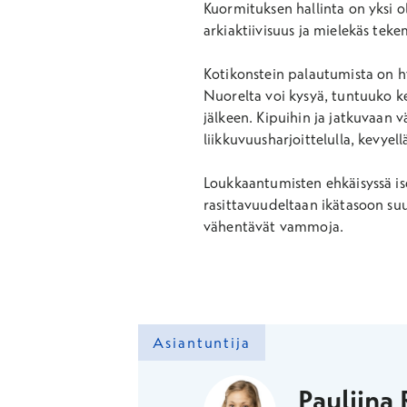
Kuormituksen hallinta on yksi 
arkiaktiivisuus ja mielekäs tek
Kotikonstein palautumista on hyv
Nuorelta voi kysyä, tuntuuko ke
jälkeen. Kipuihin ja jatkuvaan 
liikkuvuusharjoittelulla, kevye
Loukkaantumisten ehkäisyssä iso
rasittavuudeltaan ikätasoon suun
vähentävät vammoja.
Asiantuntija
Pauliina 