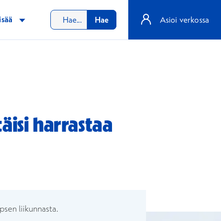
isää
Hae
Asioi verkossa
äisi harrastaa
unaan
psen liikunnasta.