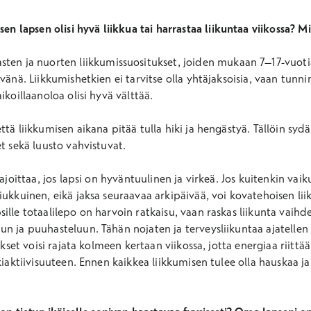
sen lapsen olisi hyvä liikkua tai harrastaa liikuntaa viikossa? 
ten ja nuorten liikkumissuositukset, joiden mukaan 7–17-vuotia
vänä. Liikkumishetkien ei tarvitse olla yhtäjaksoisia, vaan tunni
ikoillaanoloa olisi hyvä välttää.
tä liikkumisen aikana pitää tulla hiki ja hengästyä. Tällöin sydä
et sekä luusto vahvistuvat.
ajoittaa, jos lapsi on hyväntuulinen ja virkeä. Jos kuitenkin vaiku
iukkuinen, eikä jaksa seuraavaa arkipäivää, voi kovatehoisen li
ille totaalilepo on harvoin ratkaisu, vaan raskas liikunta vaih
n ja puuhasteluun. Tähän nojaten ja terveysliikuntaa ajatellen k
tukset voisi rajata kolmeen kertaan viikossa, jotta energiaa riit
kiaktiivisuuteen. Ennen kaikkea liikkumisen tulee olla hauskaa j