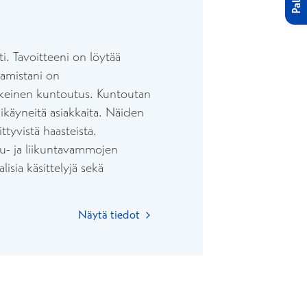
i. Tavoitteeni on löytää
saamistani on
jälkeinen kuntoutus. Kuntoutan
pikäyneitä asiakkaita. Näiden
ttyvistä haasteista.
lu- ja liikuntavammojen
sia käsittelyjä sekä
Näytä tiedot