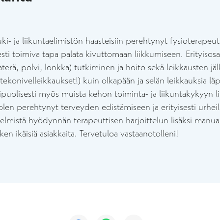
- ja liikuntaelimistön haasteisiin perehtynyt fysioterapeutt
lisesti toimiva tapa palata kivuttomaan liikkumiseen. Erityiso
katerä, polvi, lonkka) tutkiminen ja hoito sekä leikkausten 
 tekonivelleikkaukset!) kuin olkapään ja selän leikkauksia lä
puolisesti myös muista kehon toiminta- ja liikuntakykyyn lii
len perehtynyt terveyden edistämiseen ja erityisesti urhei
lmistä hyödynnän terapeuttisen harjoittelun lisäksi manuaali
en ikäisiä asiakkaita. Tervetuloa vastaanotolleni!