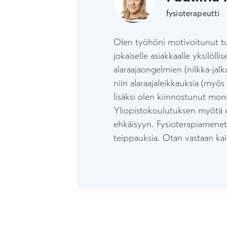
fysioterapeutti
Olen työhöni motivoitunut tuki
jokaiselle asiakkaalle yksilöl
alaraajaongelmien (nilkka-jal
niin alaraajaleikkauksia (myös
lisäksi olen kiinnostunut moni
Yliopistokoulutuksen myötä o
ehkäisyyn. Fysioterapiamenete
teippauksia. Otan vastaan kaik