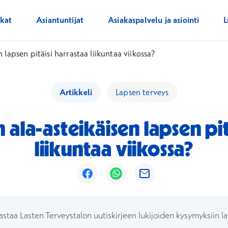
ikat
Asiantuntijat
Asiakaspalvelu ja asiointi
L
 lapsen pitäisi harrastaa liikuntaa viikossa?
Artikkeli
Lapsen terveys
 ala-asteikäisen lapsen pit
liikuntaa viikossa?
Avautuu uuteen ikkunaan
Avautuu uuteen ikkunaan
Avautuu uuteen ikk
astaa Lasten Terveystalon uutiskirjeen lukijoiden kysymyksiin la