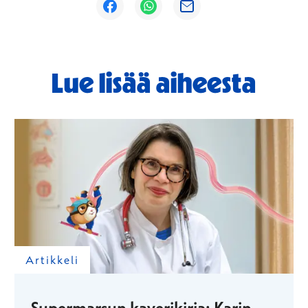
Avautuu uuteen ikkunaan
Avautuu uuteen ikkunaan
Avautuu uuteen ikkunaan
Lue lisää aiheesta
Artikkeli
Supermarsun kaverikirja: Karin