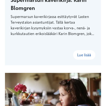
Blomgren
Supermarsun kaverikirjassa esittäytyvät Lasten
Terveystalon asiantuntijat. Tällä kertaa
kaverikirjan kysymyksiin vastaa korva-, nenä- ja
kurkkutautien erikoislääkäri Karin Blomgren, joka
kertoo muun muassa parhaan vinkkinsä
lääkärikäyntiä jännittävälle lapselle ja paljastaa
oman supervoimansa.
Lue lisää