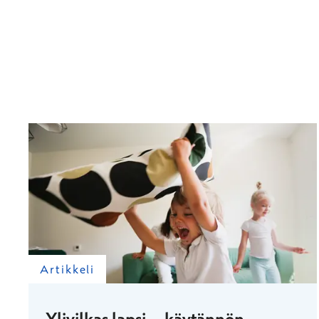
Artikkeli
Ylivilkas lapsi – käytännön