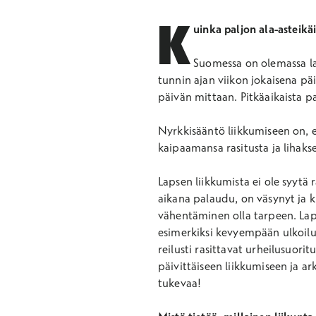
K
uinka paljon ala-asteikäi
Suomessa on olemassa las
tunnin ajan viikon jokaisena päi
päivän mittaan. Pitkäaikaista pa
Nyrkkisääntö liikkumiseen on, et
kaipaamansa rasitusta ja lihaks
Lapsen liikkumista ei ole syytä r
aikana palaudu, on väsynyt ja k
vähentäminen olla tarpeen. Laps
esimerkiksi kevyempään ulkoiluu
reilusti rasittavat urheilusuori
päivittäiseen liikkumiseen ja ar
tukevaa!