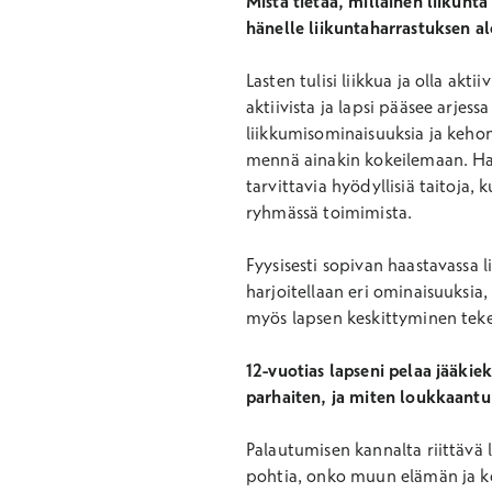
Mistä tietää, millainen liikunta
hänelle liikuntaharrastuksen a
Lasten tulisi liikkua ja olla akt
aktiivista ja lapsi pääsee arje
liikkumisominaisuuksia ja kehon
mennä ainakin kokeilemaan. Harr
tarvittavia hyödyllisiä taitoja
ryhmässä toimimista.
Fyysisesti sopivan haastavassa l
harjoitellaan eri ominaisuuksia
myös lapsen keskittyminen teke
12-vuotias lapseni pelaa jääkie
parhaiten, ja miten loukkaantu
Palautumisen kannalta riittävä 
pohtia, onko muun elämän ja ko