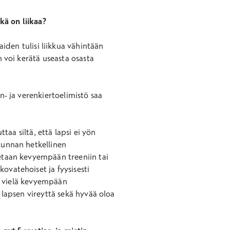
Mikä on liikaa?
iden tulisi liikkua vähintään
n voi kerätä useasta osasta
n- ja verenkiertoelimistö saa
ttaa siltä, että lapsi ei yön
ikunnan hetkellinen
detaan kevyempään treeniin tai
ovatehoiset ja fyysisesti
tää vielä kevyempään
a lapsen vireyttä sekä hyvää oloa