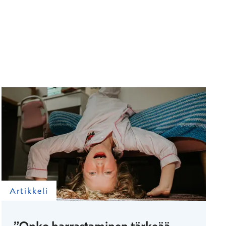
Artikkeli
”Onko harrastaminen tärkeää