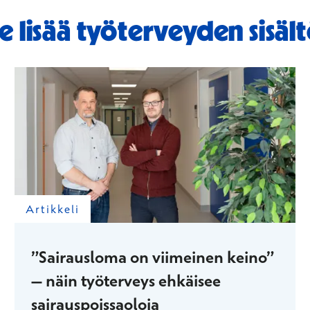
e lisää työterveyden sisäl
Artikkeli
”Sairausloma on viimeinen keino”
– näin työterveys ehkäisee
sairauspoissaoloja