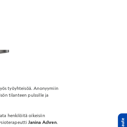
myös työyhteisöä. Anonyymiin
ön tilanteen pulssille ja
ta henkilöitä oikeisiin
Palaute
fysioterapeutti
Janina Achren
.