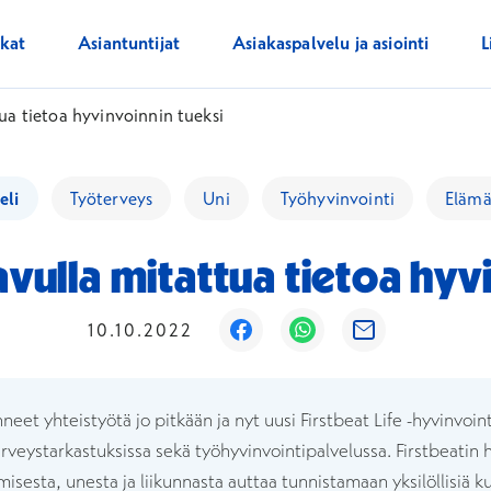
ikat
Asiantuntijat
Asiakaspalvelu ja asiointi
L
tua tietoa hyvinvoinnin tueksi
eli
Työterveys
Uni
Työhyvinvointi
Elämä
 avulla mitattua tietoa hyv
Avautuu uuteen ikkunaan
Avautuu uuteen ikku
Avautuu uutee
10.10.2022
hneet yhteistyötä jo pitkään ja nyt uusi Firstbeat Life -hyvinvoi
rveystarkastuksissa sekä työhyvinvointipalvelussa. Firstbeatin
isesta, unesta ja liikunnasta auttaa tunnistamaan yksilöllisiä k