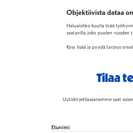
Objektiivista dataa o
Haluaisitko kuulla lisää työhyv
saatavilla joko puolen vuoden t
Kysy lisää ja pyydä tarjous oma
Tilaa t
Uutiskirjetilaajanamme saat asiant
Etunimi