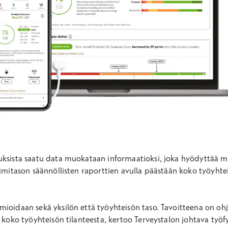
uksista saatu data muokataan informaatioksi, joka hyödyttää 
imitason säännöllisten raporttien avulla päästään koko työyhteis
ioidaan sekä yksilön että työyhteisön taso. Tavoitteena on ohja
ä koko työyhteisön tilanteesta, kertoo Terveystalon johtava työ