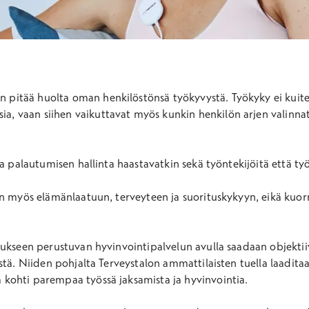
n pitää huolta oman henkilöstönsä työkyvystä. Työkyky ei kuit
ia, vaan siihen vaikuttavat myös kunkin henkilön arjen valinnat
a palautumisen hallinta haastavatkin sekä työntekijöitä että työ
in myös elämänlaatuun, terveyteen ja suorituskykyyn, eikä kuor
aukseen perustuvan hyvinvointipalvelun avulla saadaan objektii
stä. Niiden pohjalta Terveystalon ammattilaisten tuella laadita
kohti parempaa työssä jaksamista ja hyvinvointia.