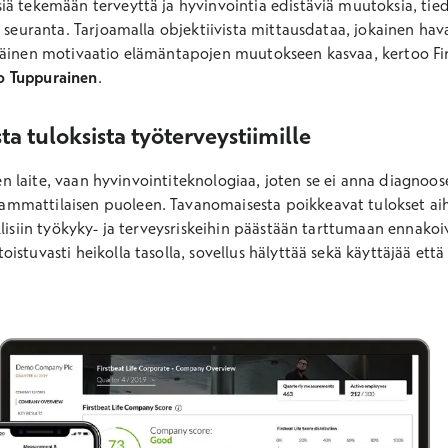
iä tekemään terveyttä ja hyvinvointia edistäviä muutoksia, tie
n seuranta. Tarjoamalla objektiivista mittausdataa, jokainen ha
säinen motivaatio elämäntapojen muutokseen kasvaa, kertoo Firs
o Tuppurainen
.
a tuloksista työterveystiimille
inen laite, vaan hyvinvointiteknologiaa, joten se ei anna diagnoos
mmattilaisen puoleen. Tavanomaisesta poikkeavat tulokset aih
lisiin työkyky- ja terveysriskeihin päästään tarttumaan ennakoiv
stuvasti heikolla tasolla, sovellus hälyttää sekä käyttäjää että 