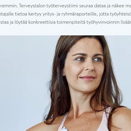
paremmin. Terveystalon työterveystiimi seuraa dataa ja näkee 
tajalle tietoa kertyy yritys- ja ryhmäraporteille, jotta työyhteis
staa ja löytää konkreettisia toimenpiteitä työhyvinvoinnin lisää