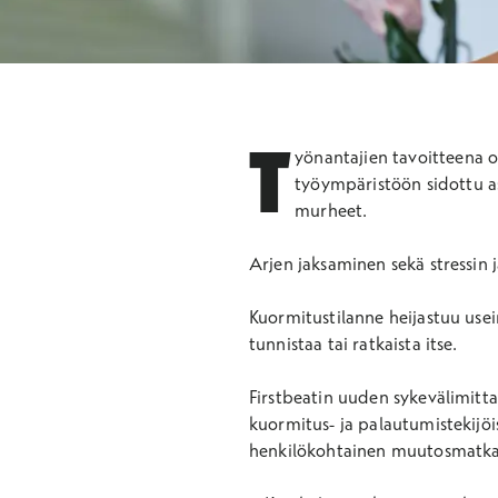
T
yönantajien tavoitteena o
työympäristöön sidottu as
murheet.
Arjen jaksaminen sekä stressin j
Kuormitustilanne heijastuu use
tunnistaa tai ratkaista itse.
Firstbeatin uuden sykevälimitt
kuormitus- ja palautumistekijöi
henkilökohtainen muutosmatka 