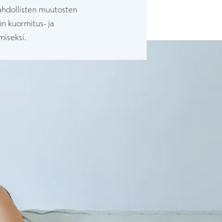
mahdollisten muutosten
ön kuormitus- ja
miseksi.