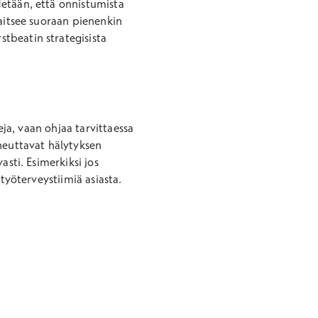
detään, että onnistumista
vaitsee suoraan pienenkin
tbeatin strategisista
eja, vaan ohjaa tarvittaessa
euttavat hälytyksen
asti. Esimerkiksi jos
työterveystiimiä asiasta.