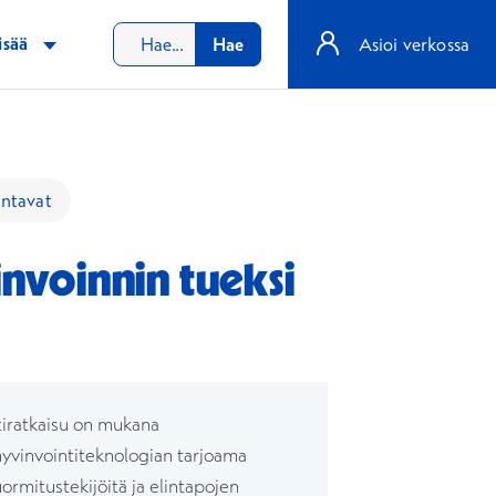
isää
Hae
Asioi verkossa
ntavat
invoinnin tueksi
naan
n ikkunaan
ntiratkaisu on mukana
 hyvinvointiteknologian tarjoama
uormitustekijöitä ja elintapojen