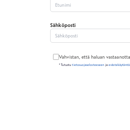
Sähköposti
Vahvistan, että haluan vastaanottaa 
* Tutustu
tietosuojaselosteeseen
ja
evästekäytän