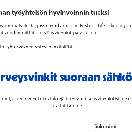
man työyhteisön hyvinvoinnin tueksi
invointipalvelusta, jossa hyödynnetään Firsbeat Life-teknologiaa
ai vuoden mittaisiin työhyvinvointipalveluihin.
lta työterveyden yhteyshenkilöltäsi!
erveysvinkit suoraan sähkö
untijoiden neuvoja ja vinkkejä terveytesi ja hyvinvointisi tueksi
palveluistamme.
Sukunimi