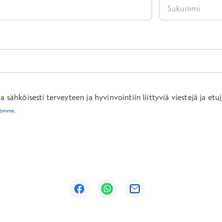
sähköisesti terveyteen ja hyvinvointiin liittyviä viestejä ja etuj
töömme
.
Avautuu uuteen ikkunaan
Avautuu uuteen ikkunaan
Avautuu uuteen ikkunaan