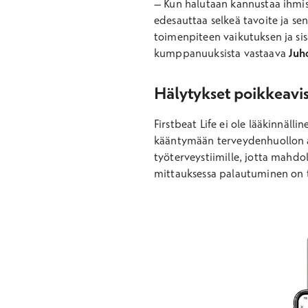
– Kun halutaan kannustaa ihmis
edesauttaa selkeä tavoite ja se
toimenpiteen vaikutuksen ja si
kumppanuuksista vastaava
Juh
Hälytykset poikkeavist
Firstbeat Life ei ole lääkinnäll
kääntymään terveydenhuollon a
työterveystiimille, jotta mahdol
mittauksessa palautuminen on toi