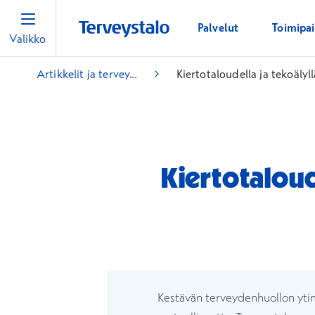
Palvelut
Toimipa
Valikko
Artikkelit ja tervey...
Kiertotaloudella ja tekoälyl
Kiertotaloude
Kestävän terveydenhuollon ytim