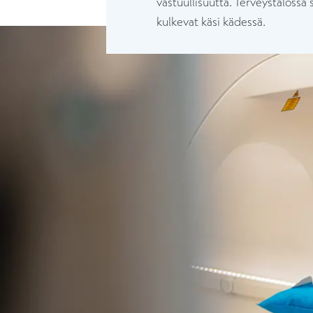
vastuullisuutta. Terveystalossa
kulkevat käsi kädessä.