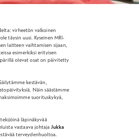
elta: virheetön valkoinen
i ole täysin uusi. Kyseinen MRI-
n laitteen vaihtamisen sijaan,
issa esimerkiksi erityisen
ärillä olevat osat on päivitetty
 Säilytämme kestävän,
istopäivityksiä. Näin säästämme
a maksimoimme suorituskykyä,
 tekijöinä läpinäkyvää
luista vastaava johtaja
Jukka
kestävää terveydenhuoltoa.