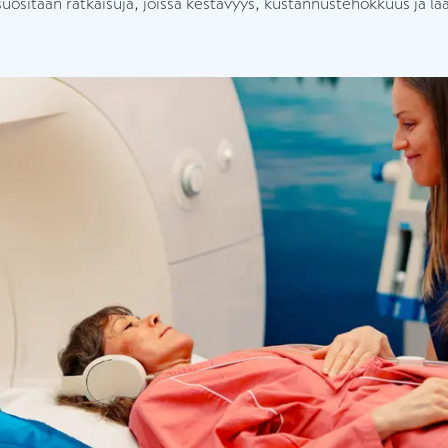
 suositaan ratkaisuja, joissa kestävyys, kustannustehokkuus ja l