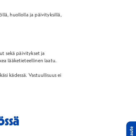
, huollolla ja päivityksillä,
t sekä päivitykset ja
ea lääketieteellinen laatu.
käsi kädessä. Vastuullisuus ei
össä
Palaute