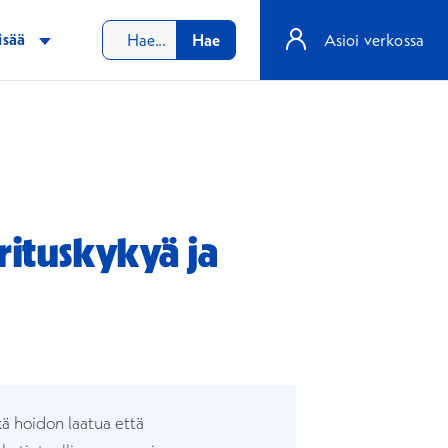
isää
Hae
Asioi verkossa
orituskykyä ja
naan
n ikkunaan
ä hoidon laatua että