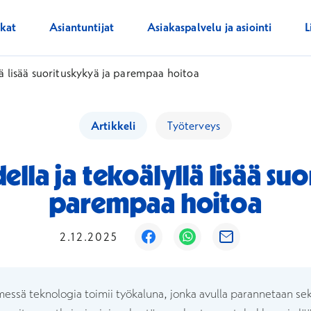
ikat
Asiantuntijat
Asiakaspalvelu ja asiointi
L
lä lisää suorituskykyä ja parempaa hoitoa
Artikkeli
Työterveys
lla ja tekoälyllä lisää su
parempaa hoitoa
Avautuu uuteen ikkunaan
Avautuu uuteen ikku
Avautuu uutee
2.12.2025
essä teknologia toimii työkaluna, jonka avulla parannetaan sek