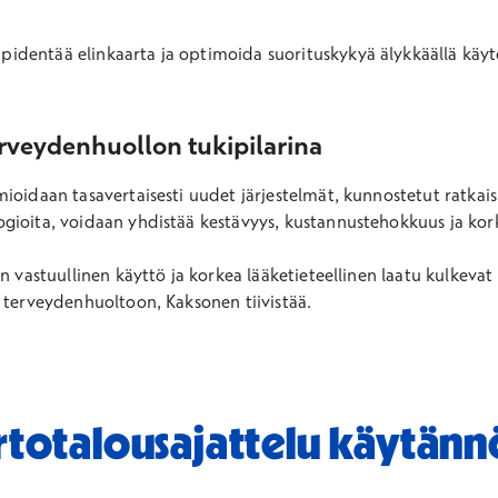
entää elinkaarta ja optimoida suorituskykyä älykkäällä käytöllä
erveydenhuollon tukipilarina
ioidaan tasavertaisesti uudet järjestelmät, kunnostetut ratkaisu
gioita, voidaan yhdistää kestävyys, kustannustehokkuus ja kork
n vastuullinen käyttö ja korkea lääketieteellinen laatu kulkevat 
 terveydenhuoltoon, Kaksonen tiivistää.
rtotalousajattelu käytänn