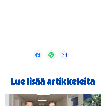
Avautuu uuteen ikkunaan
Avautuu uuteen ikkunaan
Avautuu uuteen ikkunaan
Lue lisää artikkeleita