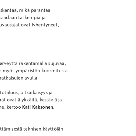
askentaa, mikä parantaa
 saadaan tarkempia ja
uvausajat ovat lyhentyneet,
erveyttä rakentamalla sujuvaa,
ään myös ympäristön kuormitusta
tkaisujen avulla.
otalous, pitkäikäisyys ja
ät ovat älykkäitä, kestäviä ja
mme, kertoo
Kati Kaksonen
,
ttämisestä teknisen käyttöiän