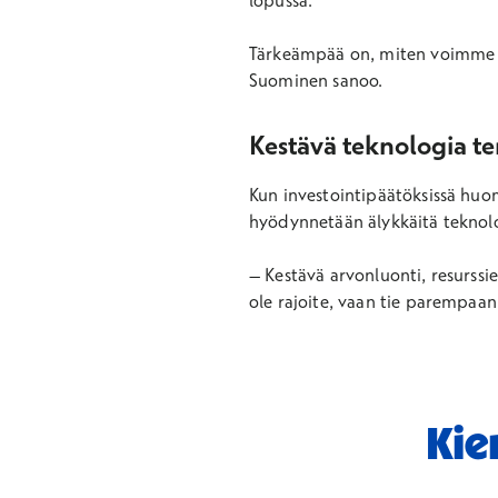
lopussa.
Tärkeämpää on, miten voimme pid
Suominen sanoo.
Kestävä teknologia t
Kun investointipäätöksissä huom
hyödynnetään älykkäitä teknolo
–
Kestävä arvonluonti, resurssie
ole rajoite, vaan tie parempaan
Kie