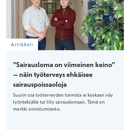
Artikkeli
”Sairausloma on viimeinen keino”
– näin työterveys ehkäisee
sairauspoissaoloja
Suurin osa työterveyden toimista ei koskaan näy
työntekijälle tai liity sairauslomaan. Tämä on
merkki onnistumisesta.