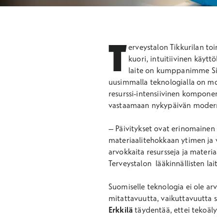
T
erveystalon Tikkurilan to
kuori, intuitiivinen käyttö
laite on kumppanimme Siem
uusimmalla teknologialla on mod
resurssi-intensiivinen komponen
vastaamaan nykypäivän moderni
–
Päivitykset ovat erinomainen
materiaalitehokkaan ytimen ja v
arvokkaita resursseja ja mater
Terveystalon lääkinnällisten la
Suomiselle teknologia ei ole ar
mitattavuutta, vaikuttavuutta 
Erkkilä
täydentää, ettei tekoäly