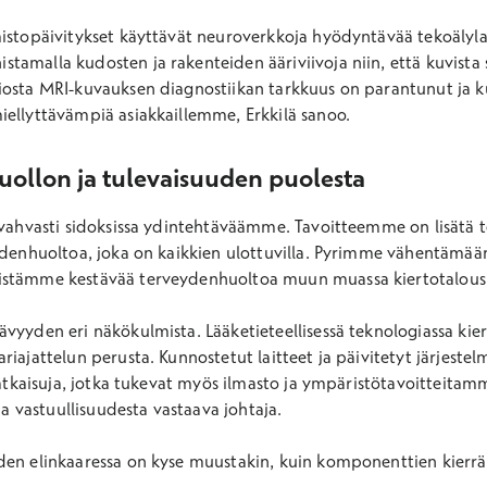
mistopäivitykset käyttävät neuroverkkoja hyödyntävää tekoälyl
tamalla kudosten ja rakenteiden ääriviivoja niin, että kuvista
iosta MRI-kuvauksen diagnostiikan tarkkuus on parantunut ja k
iellyttävämpiä asiakkaillemme, Erkkilä sanoo.
uollon ja tulevaisuuden puolesta
 vahvasti sidoksissa ydintehtäväämme. Tavoitteemme on lisätä t
eydenhuoltoa, joka on kaikkien ulottuvilla. Pyrimme vähentäm
istämme kestävää terveydenhuoltoa muun muassa kiertotalousra
vyyden eri näkökulmista. Lääketieteellisessä teknologiassa kiert
iajattelun perusta. Kunnostetut laitteet ja päivitetyt järjestelm
 ratkaisuja, jotka tukevat myös ilmasto ja ympäristötavoitteita
 ja vastuullisuudesta vastaava johtaja.
den elinkaaressa on kyse muustakin, kuin komponenttien kierrä