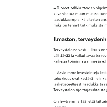
–
Tuoreet MRI-laitteiden ohjel
kuvanlaatua muun muassa tunnis
laadukkaampia. Päivitysten ans
mikä on tehnyt tutkimuksista m
Ilmaston, terveydenh
Terveystalossa vastuullisuus on
välittävää ja vaikuttavaa terv
kaikessa toiminnassamme ja ed
–
Arvioimme investointeja kestä
tehokkuus ovat kestävän elinkaar
lääketieteellisesti laadukkaita
Terveystalon sijoittajasuhteista
On hyvä ymmärtää, että laittei