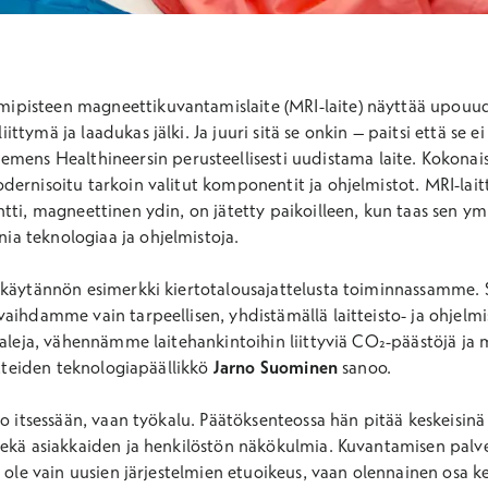
imipisteen magneettikuvantamislaite (MRI-laite) näyttää upouud
liittymä ja laadukas jälki. Ja juuri sitä se onkin – paitsi että se e
ens Healthineersin perusteellisesti uudistama laite. Kokonaise
ernisoitu tarkoin valitut komponentit ja ohjelmistot. MRI-laitte
tti, magneettinen ydin, on jätetty paikoilleen, kun taas sen ymp
a teknologiaa ja ohjelmistoja.
 käytännön esimerkki kiertotalousajattelusta toiminnassamme.
aihdamme vain tarpeellisen, yhdistämällä laitteisto- ja ohjelm
iaaleja, vähennämme laitehankintoihin liittyviä CO₂-päästöjä j
itteiden teknologiapäällikkö
Jarno Suominen
sanoo.
vo itsessään, vaan työkalu. Päätöksenteossa hän pitää keskeisinä
sekä asiakkaiden ja henkilöstön näkökulmia. Kuvantamisen palve
 ole vain uusien järjestelmien etuoikeus, vaan olennainen osa 