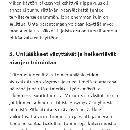
viikon käytön jälkeen voi kehittyä riippuvuus eli
annos ei tunnu riittävän, vaan lääkettä tuntee
tarvitsevansa enemmän, jopa enemmän kuin on
sallittua. Unta parantamaan voidaan käyttää myös
monia erilaisia lääkkeitä, joista osa on turvallisempia
pitkäaikaiseen käyttöön.”
3. Unilääkkeet väsyttävät ja heikentävät
aivojen toimintaa
”Riippuvuuden lisäksi toinen unilääkkeiden
sivuvaikutus on väsymys, joka voi ilmetä seuraavana
päivänä ja häiritä esimerkiksi työelämässä tai
liikenteessä suoriutumista. Vaikutus on yksilöllinen ja
joillekin voi aiheutua liiallista väsymystä jo yhdestä
pilleristä. Pitkäaikaisessa käytössä unilääkkeet
vaikuttavat aivojen toimintaan ja välittäjäaineisiin.
Tämä heikentää tiedollisia toimintoja, kuten muistia