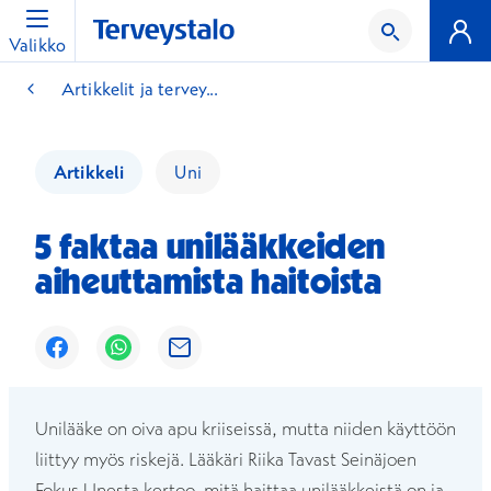
Valikko
Artikkelit ja tervey...
Artikkeli
Uni
5 faktaa unilääkkeiden
aiheuttamista haitoista
Avautuu uuteen ikkunaan
Avautuu uuteen ikkunaan
Avautuu uuteen ikkunaan
Unilääke on oiva apu kriiseissä, mutta niiden käyttöön
liittyy myös riskejä. Lääkäri Riika Tavast Seinäjoen
Fokus Unesta kertoo, mitä haittaa unilääkkeistä on ja