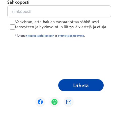
Sähköposti
Vahvistan, että haluan vastaanottaa sähköisesti
terveyteen ja hyvinvointiin liittyviä viestejä ja etuja.
* Tutustu
tietosuojaselosteeseen
ja
evästekäytäntöömme
.
Lähetä
Avautuu uuteen ikkunaan
Avautuu uuteen ikkunaan
Avautuu uuteen ikkunaan