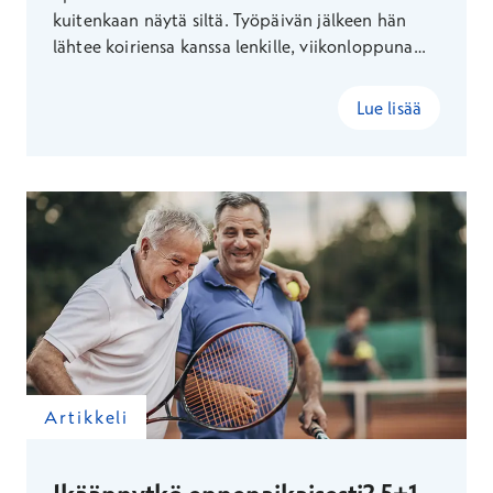
kuitenkaan näytä siltä. Työpäivän jälkeen hän
lähtee koiriensa kanssa lenkille, viikonloppuna
tehdään mökkihommia ja joskus kaupasta
tarttuu mukaan irtokarkkeja. Hovilan mukaan
Lue lisää
sydän ei kaipaa täydellisyyttä – vaan järkeviä,
toistuvia valintoja.
Artikkeli