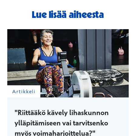
Lue lisää aiheesta
Artikkeli
"Riittääkö kävely lihaskunnon
ylläpitämiseen vai tarvitsenko
myös voimaharjoittelua?"