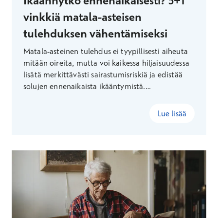
Ikäännytkö ennenaikaisesti? 5+1
vinkkiä matala-asteisen
tulehduksen vähentämiseksi
Matala-asteinen tulehdus ei tyypillisesti aiheuta
mitään oireita, mutta voi kaikessa hiljaisuudessa
lisätä merkittävästi sairastumisriskiä ja edistää
solujen ennenaikaista ikääntymistä.
Ennaltaehkäisevän terveydenhuollon johtava
lääkäri Ilse Rauhaniemi kertoo, miten
Lue lisää
tulehdustilaa voi torjua kotikonstein.