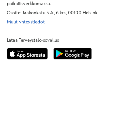
paikallisverkkomaksu.
Osoite: Jaakonkatu 3 A, 6.krs, 00100 Helsinki
Muut yhteystiedot
*Puhelun hinta on 8,35 snt/puhelu + 19,33 snt/min + mpm/pvm
*Puhelun hinta on matkapuhelinliittymästä 8,35 snt/puhelu + 
Lataa Terveystalo-sovellus
Avautuu uuteen ikkunaan
Avautuu uuteen ikkunaan
Henkilöasiakkaat
Hinnasto
Ajanvaraus