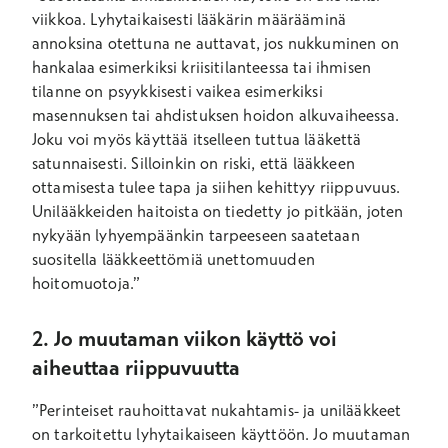
viikkoa. Lyhytaikaisesti lääkärin määrääminä
annoksina otettuna ne auttavat, jos nukkuminen on
hankalaa esimerkiksi kriisitilanteessa tai ihmisen
tilanne on psyykkisesti vaikea esimerkiksi
masennuksen tai ahdistuksen hoidon alkuvaiheessa.
Joku voi myös käyttää itselleen tuttua lääkettä
satunnaisesti. Silloinkin on riski, että lääkkeen
ottamisesta tulee tapa ja siihen kehittyy riippuvuus.
Unilääkkeiden haitoista on tiedetty jo pitkään, joten
nykyään lyhyempäänkin tarpeeseen saatetaan
suositella lääkkeettömiä unettomuuden
hoitomuotoja.”
2. Jo muutaman viikon käyttö voi
aiheuttaa riippuvuutta
”Perinteiset rauhoittavat nukahtamis- ja unilääkkeet
on tarkoitettu lyhytaikaiseen käyttöön. Jo muutaman