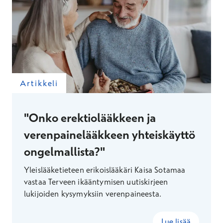
Artikkeli
"Onko erektiolääkkeen ja
verenpainelääkkeen yhteiskäyttö
ongelmallista?"
Yleislääketieteen erikoislääkäri Kaisa Sotamaa
vastaa Terveen ikääntymisen uutiskirjeen
lukijoiden kysymyksiin verenpaineesta.
Lue lisää