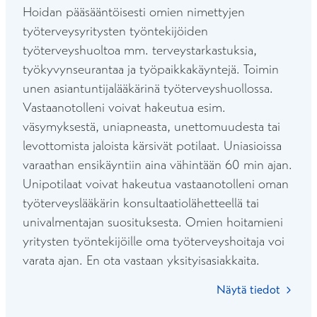
Hoidan pääsääntöisesti omien nimettyjen
työterveysyritysten työntekijöiden
työterveyshuoltoa mm. terveystarkastuksia,
työkyvynseurantaa ja työpaikkakäyntejä. Toimin
unen asiantuntijalääkärinä työterveyshuollossa.
Vastaanotolleni voivat hakeutua esim.
väsymyksestä, uniapneasta, unettomuudesta tai
levottomista jaloista kärsivät potilaat. Uniasioissa
varaathan ensikäyntiin aina vähintään 60 min ajan.
Unipotilaat voivat hakeutua vastaanotolleni oman
työterveyslääkärin konsultaatiolähetteellä tai
univalmentajan suosituksesta. Omien hoitamieni
yritysten työntekijöille oma työterveyshoitaja voi
varata ajan. En ota vastaan yksityisasiakkaita.
Näytä tiedot