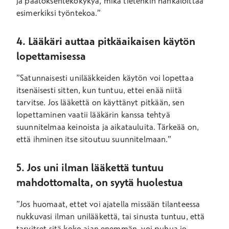
ja päätöksentekokykyä, mikä tietenkin hankaloittaa
esimerkiksi työntekoa.”
4. Lääkäri auttaa pitkäaikaisen käytön
lopettamisessa
”Satunnaisesti unilääkkeiden käytön voi lopettaa
itsenäisesti sitten, kun tuntuu, ettei enää niitä
tarvitse. Jos lääkettä on käyttänyt pitkään, sen
lopettaminen vaatii lääkärin kanssa tehtyä
suunnitelmaa keinoista ja aikatauluita. Tärkeää on,
että ihminen itse sitoutuu suunnitelmaan.”
5. Jos uni ilman lääkettä tuntuu
mahdottomalta, on syytä huolestua
”Jos huomaat, ettet voi ajatella missään tilanteessa
nukkuvasi ilman unilääkettä, tai sinusta tuntuu, että
tarvitset sitä koko ajan enemmän, voi puhua jo