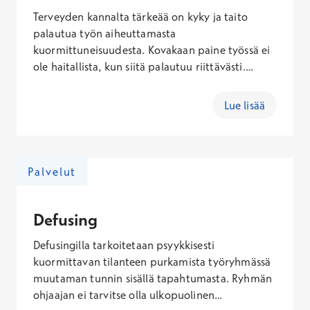
Terveyden kannalta tärkeää on kyky ja taito
palautua työn aiheuttamasta
kuormittuneisuudesta. Kovakaan paine työssä ei
ole haitallista, kun siitä palautuu riittävästi.
Omaa palautumista voi tehokkaasti edistää
yksinkertaisilla keinoilla. Palautumisen hallinta -
Lue lisää
ryhmässä harjoitetaan yhdessä omaa
palautumiskykyä. Ryhmä voidaan muodostaa
esimerkiksi työyhteisön kesken.
Palvelut
Defusing
Defusingilla tarkoitetaan psyykkisesti
kuormittavan tilanteen purkamista työryhmässä
muutaman tunnin sisällä tapahtumasta. Ryhmän
ohjaajan ei tarvitse olla ulkopuolinen