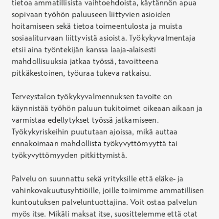
tietoa ammatillisista vaihtoehdoista, käytännön apua
sopivaan työhön paluuseen liittyvien asioiden
hoitamiseen sekä tietoa toimeentulosta ja muista
sosiaaliturvaan liittyvistä asioista. Työkykyvalmentaja
etsii aina työntekijän kanssa laaja-alaisesti
mahdollisuuksia jatkaa työssä, tavoitteena
pitkäkestoinen, työuraa tukeva ratkaisu.
Terveystalon työkykyvalmennuksen tavoite on
käynnistää työhön paluun tukitoimet oikeaan aikaan ja
varmistaa edellytykset työssä jatkamiseen.
Työkykyriskeihin puututaan ajoissa, mikä auttaa
ennakoimaan mahdollista työkyvyttömyyttä tai
työkyvyttömyyden pitkittymistä.
Palvelu on suunnattu sekä yrityksille että eläke- ja
vahinkovakuutusyhtiöille, joille toimimme ammatillisen
kuntoutuksen palveluntuottajina. Voit ostaa palvelun
myös itse. Mikäli maksat itse, suosittelemme että otat