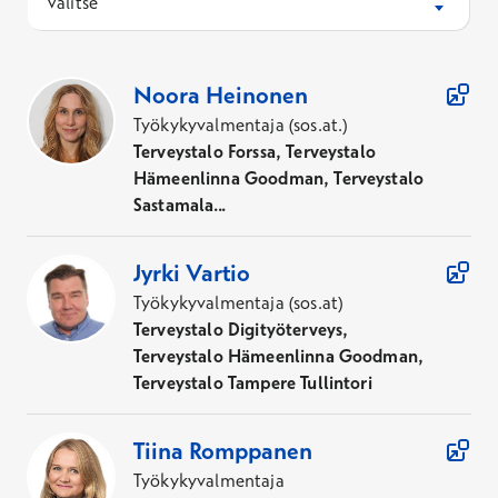
Valitse
31
Asiantuntijaa
Noora
Heinonen
Työkykyvalmentaja (sos.at.)
Terveystalo Forssa, Terveystalo
Hämeenlinna Goodman, Terveystalo
Sastamala...
Jyrki
Vartio
Työkykyvalmentaja (sos.at)
Terveystalo Digityöterveys,
Terveystalo Hämeenlinna Goodman,
Terveystalo Tampere Tullintori
Tiina
Romppanen
Työkykyvalmentaja