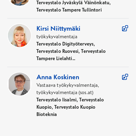
Terveystalo Jyväskylä Väinönkatu,
Terveystalo Tampere Tullintori
Kirsi
Niittymäki
työkykyvalmentaja
Terveystalo Digityöterveys,
Terveystalo Ruovesi, Terveystalo
Tampere Lielahti...
Anna
Koskinen
Vastaava työkykyvalmentaja,
työkykyvalmentaja (sos.at)
Terveystalo Iisalmi, Terveystalo
Kuopio, Terveystalo Kuopio
Bioteknia