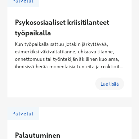
Palvelut
työhön uutta motivaatiota ja jaksamista.
Psykososiaaliset kriisitilanteet
työpaikalla
Kun työpaikalla sattuu jotakin järkyttävää,
esimerkiksi väkivaltatilanne, uhkaava tilanne,
onnettomuus tai työntekijän äkillinen kuolema,
ihmisissä herää monenlaisia tunteita ja reaktioita.
Jotkut niistä voivat tuntua vaikeilta kestää ja
pitkittyessään ne voivat jopa uhata työkykyä.
Lue lisää
Työterveyspsykologi, psykologi tai
psykoterapeutti tukee työntekijöitä ja
työyhteisöjä kriisitilanteissa tarjoamalla tukea
yksilöille ja ryhmille tilanteesta riippuen.
Palvelut
Palautuminen