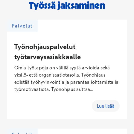
Työssä jaksaminen
Palvelut
Työnohjauspalvelut
työterveysasiakkaalle
Omia työtapoja on välillä syytä arvioida sekä
yksilö- että organisaatiotasolla. Työnohjaus
edistää työhyvinvointia ja parantaa johtamista ja
työmotivaatiota. Työnohjaus auttaa
kirkastamaan ja jäsentämään työn tavoitteita ja
omaa työroolia. Työnohjausta voi hyödyntää, kun
Lue lisää
esimerkiksi haluaa tukea omien työtapojen
arviointiin sekä yksilö- että organisaatiotasolla,
kun halutaan ammattilaisten tukea uusien
näkökulmien avaamiseen tai halutaan löytää