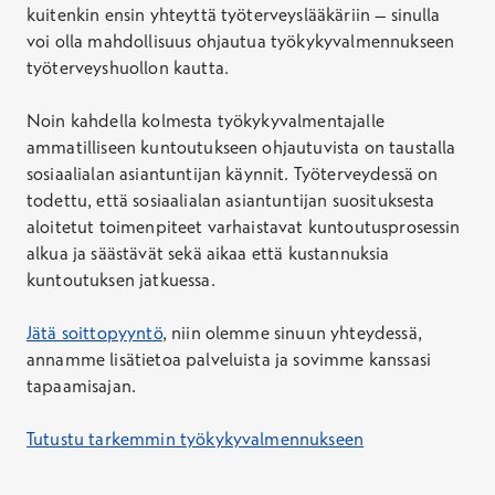
kuitenkin ensin yhteyttä työterveyslääkäriin – sinulla
voi olla mahdollisuus ohjautua työkykyvalmennukseen
työterveyshuollon kautta.
Noin kahdella kolmesta työkykyvalmentajalle
ammatilliseen kuntoutukseen ohjautuvista on taustalla
sosiaalialan asiantuntijan käynnit. Työterveydessä on
todettu, että sosiaalialan asiantuntijan suosituksesta
aloitetut toimenpiteet varhaistavat kuntoutusprosessin
alkua ja säästävät sekä aikaa että kustannuksia
kuntoutuksen jatkuessa.
Jätä soittopyyntö
, niin olemme sinuun yhteydessä,
annamme lisätietoa palveluista ja sovimme kanssasi
tapaamisajan.
Tutustu tarkemmin työkykyvalmennukseen