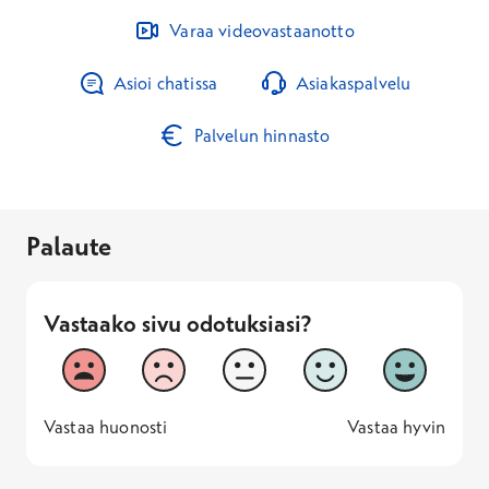
Varaa videovastaanotto
Asioi chatissa
Asiakaspalvelu
Palvelun hinnasto
Palaute
Vastaako sivu odotuksiasi?
Vastaako sivu odotuksiasi?
1
2
3
4
5
Vastaa huonosti
Vastaa hyv
1 -
—
5 -
Vastaa huonosti
Vastaa hyvin