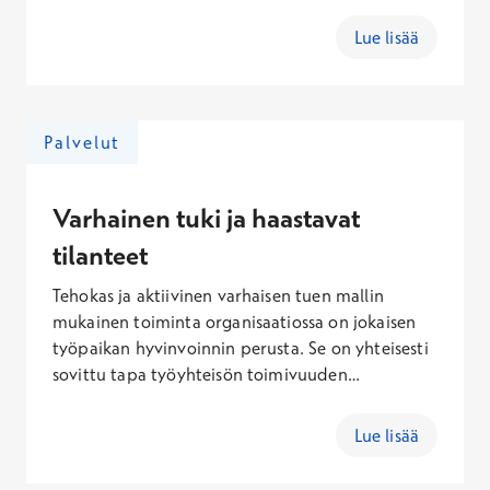
asiantuntija, vaan voi olla esimerkiksi työyhteisön
esihenkilö. Purkukokouksen tarkoituksena on
Lue lisää
edistää työntekijöiden paluuta normaaliin
työhön, mutta myös kartoittaa mahdollisen
lisätuen tarve. Terveystalon asiantuntijoilta,
kuten psykologeilta tai psykoterapeuteilta, on
Palvelut
mahdollista saada tukea yksittäisille
työntekijöille tai koko työryhmälle.
Varhainen tuki ja haastavat
tilanteet
Tehokas ja aktiivinen varhaisen tuen mallin
mukainen toiminta organisaatiossa on jokaisen
työpaikan hyvinvoinnin perusta. Se on yhteisesti
sovittu tapa työyhteisön toimivuuden
takaamiseksi ja työkykyhaasteiden
kohtaamiseksi. Varhaisen tuen toiminnassa
Lue lisää
jokainen työyhteisön jäsen on vastuullinen
puuttumaan työkykyä ja työtehoa heikentäviin