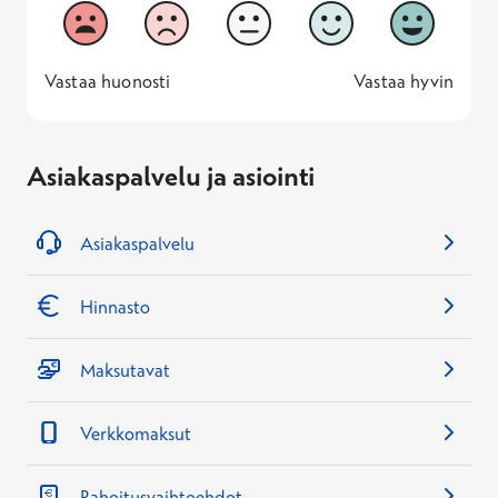
Vastaako sivu odotuksiasi?
1
2
3
4
5
Vastaa huonosti
Vastaa hyv
1 -
—
5 -
Vastaa huonosti
Vastaa hyvin
Asiakaspalvelu ja asiointi
Asiakaspalvelu
Hinnasto
Maksutavat
Verkkomaksut
Rahoitusvaihtoehdot