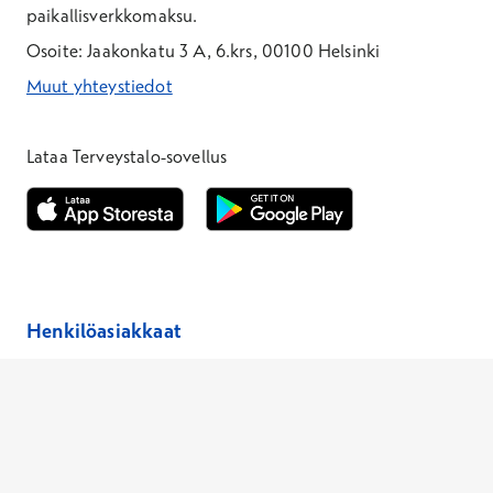
paikallisverkkomaksu.
Osoite: Jaakonkatu 3 A, 6.krs, 00100 Helsinki
Muut yhteystiedot
*Puhelun hinta on 8,35 snt/puhelu + 19,33 snt/min + mpm/pvm
*Puhelun hinta on matkapuhelinliittymästä 8,35 snt/puhelu + 
Lataa Terveystalo-sovellus
Avautuu uuteen ikkunaan
Avautuu uuteen ikkunaan
Henkilöasiakkaat
Hinnasto
Ajanvaraus