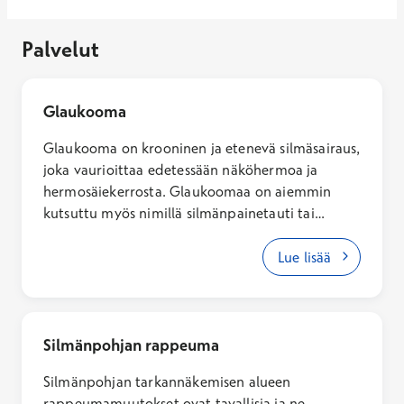
Palvelut
Glaukooma
Glaukooma on krooninen ja etenevä silmäsairaus,
joka vaurioittaa edetessään näköhermoa ja
hermosäiekerrosta. Glaukoomaa on aiemmin
kutsuttu myös nimillä silmänpainetauti tai
viherkaihi. Glaukooma on tärkeää todeta ja
hoitaa hyvissä ajoin, sillä hoitamattomana se voi
Lue lisää
johtaa merkittävään näön heikkenemiseen,
näkökentän supistumiseen ja pahimmillaan
silmän sokeutumiseen. Glaukooman toteaa ja
hoitaa aina silmälääkäri.
Silmänpohjan rappeuma
Silmänpohjan tarkannäkemisen alueen
rappeumamuutokset ovat tavallisia ja ne